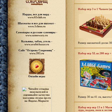
Набор игр 3 в 1 Чапаев (
Нарды, все для нард -
www.65club.ru
Шахматы
и все для шахмат -
www.1chess.ru
Самовары и русские
сувениры -
www.samowary.ru
Кальяны, табак, уголь -
Размер шахматной доски 30
www.arabicbazar.ru
Сайт "Острова Сокровищ" -
www.393.ru
Набор игр XL из 200 игр 
Онлайн игры
Размер 30 на 41 см, высота 
Набор игр игр 13 в 1 Маг
лудо, маджи, змеи и лестн