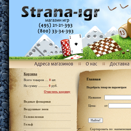
Корзина
Главная
Всего товаров ....
0
шт.
На сумму ...........
0
руб.
Подобрать товар по параметрам
Очистить корзину
Название
Водные фонарики
Цена:
от
Воздушные змеи
Головоломки
Гольф
Сортировать по: наименован