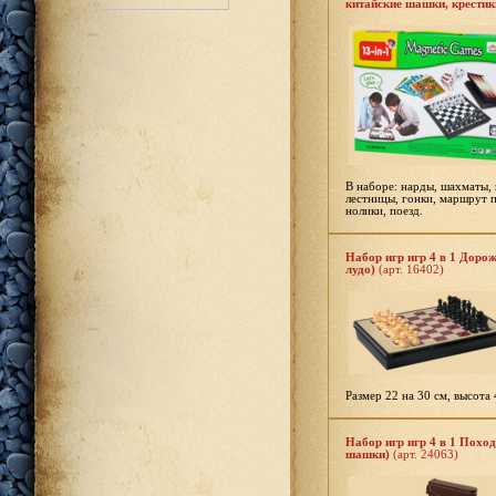
китайские шашки, крестик
В наборе: нарды, шахматы, 
лестницы, гонки, маршрут п
нолики, поезд.
Набор игр игр 4 в 1 Дор
лудо)
(арт. 16402)
Размер 22 на 30 см, высота 
Набор игр игр 4 в 1 Поход
шашки)
(арт. 24063)