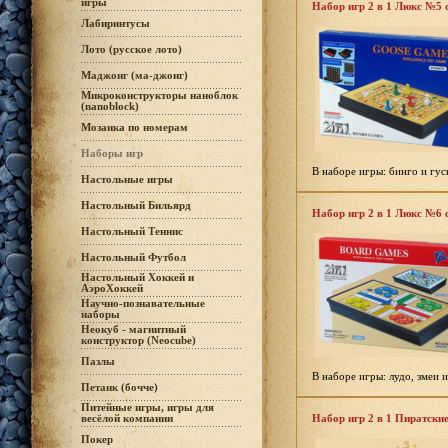
игры
Набор игр 2 в 1 Люкс №5 с
Лабиринтусы
Лото (русское лото)
Маджонг (ма-джонг)
Микроконструкторы наноблок
(nanoblock)
Мозаика по номерам
Наборы игр
В наборе игры: бинго и гус
Настольные игры
Настольный Бильярд
Набор игр 2 в 1 Люкс №6 с
Настольный Теннис
Настольный Футбол
Настольный Хоккей и
АэроХоккей
Научно-познавательные
наборы
Неокуб - магнитный
конструктор (Neocube)
Пазлы
В наборе игры: лудо, змеи 
Петанк (бочче)
Питейные игры, игры для
весёлой компании
Набор игр 2 в 1 Пиратски
Покер