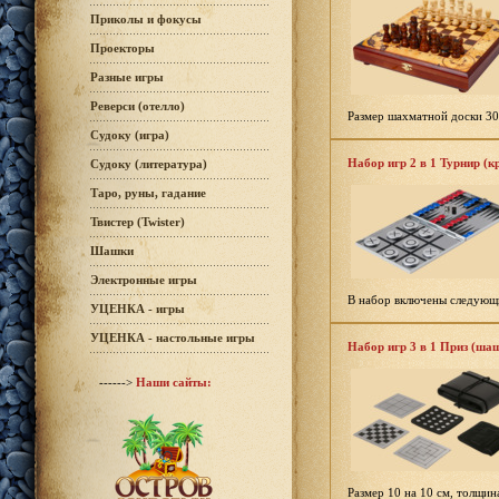
Приколы и фокусы
Проекторы
Разные игры
Реверси (отелло)
Размер шахматной доски 30
Судоку (игра)
Набор игр 2 в 1 Турнир (к
Судоку (литература)
Таро, руны, гадание
Твистер (Twister)
Шашки
Электронные игры
В набор включены следующи
УЦЕНКА - игры
УЦЕНКА - настольные игры
Набор игр 3 в 1 Приз (ша
------>
Наши сайты:
Размер 10 на 10 см, толщин