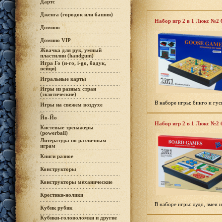
Дартс
Дженга (городок или башня)
Набор игр 2 в 1 Люкс №2 
Домино
Домино VIP
Жвачка для рук, умный
пластилин (handgum)
Игра Го (и-го, i-go, бадук,
вейци)
Игральные карты
Игры из разных стран
(экзотические)
В наборе игры: бинго и гус
Игры на свежем воздухе
Йо-Йо
Набор игр 2 в 1 Люкс №2 
Кистевые тренажеры
(powerball)
Литература по различным
играм
Книги разное
Конструкторы
Конструкторы механические
Крестики-нолики
В наборе игры: лудо, змеи 
Кубик рубик
Кубики-головоломки и другие