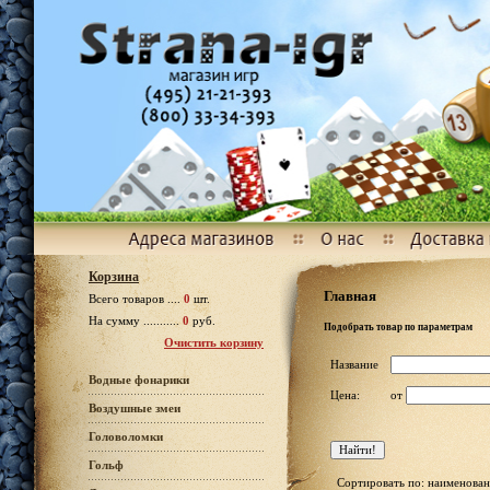
Корзина
Главная
Всего товаров ....
0
шт.
На сумму ...........
0
руб.
Подобрать товар по параметрам
Очистить корзину
Название
Водные фонарики
Цена:
от
Воздушные змеи
Головоломки
Гольф
Сортировать по: наименован