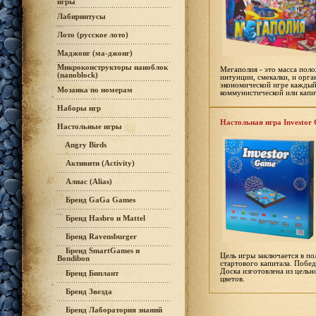
игры
Лабиринтусы
Лото (русское лото)
Маджонг (ма-джонг)
Микроконструкторы наноблок
Мегаполия - это масса пол
(nanoblock)
интуиции, смекалки, и орга
экономической игре каждый
Мозаика по номерам
коммунистической или капи
Наборы игр
Настольная игра Investor
Настольные игры
Angry Birds
Активити (Activity)
Алиас (Alias)
Бренд GaGa Games
Бренд Hasbro и Mattel
Бренд Ravensburger
Бренд SmartGames и
Цель игры заключается в п
Bondibon
стартового капитала. Побед
Доска изготовлена из цельн
Бренд Биплант
цветов.
Бренд Звезда
Бренд Лаборатория знаний