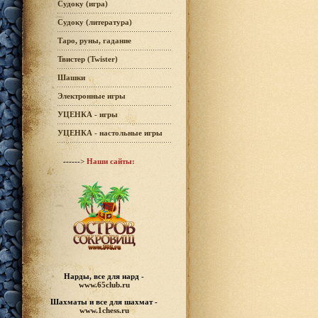
Судоку (игра)
Судоку (литература)
Таро, руны, гадание
Твистер (Twister)
Шашки
Электронные игры
УЦЕНКА - игры
УЦЕНКА - настольные игры
------>
Наши сайты:
Нарды, все для нард -
www.65club.ru
Шахматы
и все для шахмат -
www.1chess.ru