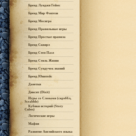
Бренд Луиджи Геймс
Бренд Мир Фэнтези
Бренд Мосигра
Бренд Правильные игры
Бренд Простые правила
Бренд Сквирл
Бренд Степ Пазл
Бренд Стиль Жизни
Бренд Сундучок знаний
Бренд Юнитойс
Данетки
Диксит (Dixit)
Игры со Словами (скрэббл,
Scrabble)
Кубики историй (Story
Cubes)
Логические игры
Мафия
Развитие Английского языка