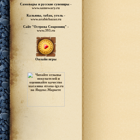
Самовары и русские
сувениры -
www.samowary.ru
Кальяны, табак, уголь -
www.arabicbazar.ru
Сайт "Острова Сокровищ" -
www.393.ru
Онлайн игры