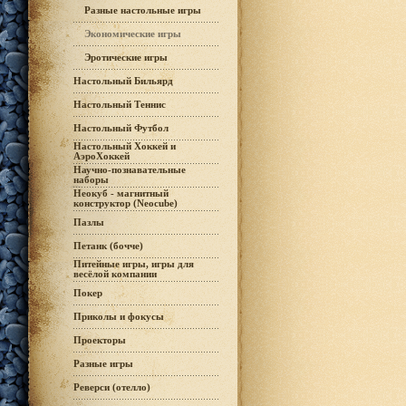
Разные настольные игры
Экономические игры
Эротические игры
Настольный Бильярд
Настольный Теннис
Настольный Футбол
Настольный Хоккей и
АэроХоккей
Научно-познавательные
наборы
Неокуб - магнитный
конструктор (Neocube)
Пазлы
Петанк (бочче)
Питейные игры, игры для
весёлой компании
Покер
Приколы и фокусы
Проекторы
Разные игры
Реверси (отелло)