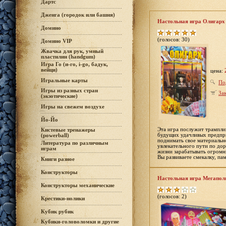
Дартс
Дженга (городок или башня)
Настольная игра Олигар
Домино
(голосов: 30)
Домино VIP
Жвачка для рук, умный
пластилин (handgum)
Игра Го (и-го, i-go, бадук,
вейци)
цена:
Игральные карты
По
Игры из разных стран
Зак
(экзотические)
Игры на свежем воздухе
Йо-Йо
Эта игра послужит трампли
Кистевые тренажеры
будущих удачливых предпри
(powerball)
поднимать свое материальн
Литература по различным
увлекательного пути по дор
играм
жизни зарабатывать огромн
Вы развиваете смекалку, па
Книги разное
Конструкторы
Настольная игра Мегапол
Конструкторы механические
(голосов: 2)
Крестики-нолики
Кубик рубик
Кубики-головоломки и другие