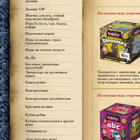
Домино
Домино VIP
Настольная игра сундучок
Жвачка для рук, умный
пластилин (handgum)
Игра Го (и-го, i-go, бадук,
вейци)
Игральные карты
Игры из разных стран
(экзотические)
Игры на свежем воздухе
Йо-Йо
Кистевые тренажеры
(powerball)
Трицератопс, анкилозавр, 
Литература по различным
знаменитых и экзотических 
играм
можно рассматривать, изуча
полученными знаниями, выи
Книги разное
Конструкторы
Настольная игра сундучок
Конструкторы механические
Крестики-нолики
Кубик рубик
Кубики-головоломки и другие
игры
Лабиринтусы
Лото (русское лото)