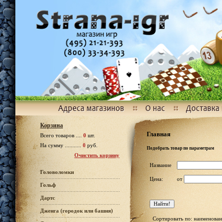
Корзина
Главная
Всего товаров ....
0
шт.
На сумму ...........
0
руб.
Подобрать товар по параметрам
Очистить корзину
Название
Головоломки
Цена:
от
Гольф
Дартс
Дженга (городок или башня)
Сортировать по: наименован