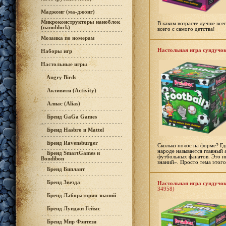
Маджонг (ма-джонг)
Микроконструкторы наноблок
В каком возрасте лучше вс
(nanoblock)
всего с самого детства!
Мозаика по номерам
Настольная игра сундучок
Наборы игр
Настольные игры
Angry Birds
Активити (Activity)
Алиас (Alias)
Бренд GaGa Games
Бренд Hasbro и Mattel
Бренд Ravensburger
Сколько полос на форме? Г
народе называется главный 
Бренд SmartGames и
футбольных фанатов. Это и
Bondibon
знаний». Просто тема этог
Бренд Биплант
Бренд Звезда
Настольная игра сундучок
34958)
Бренд Лаборатория знаний
Бренд Луиджи Геймс
Бренд Мир Фэнтези