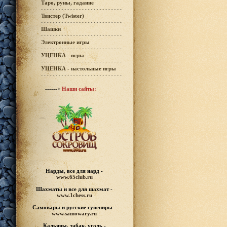
Таро, руны, гадание
Твистер (Twister)
Шашки
Электронные игры
УЦЕНКА - игры
УЦЕНКА - настольные игры
------>
Наши сайты:
Нарды, все для нард -
www.65club.ru
Шахматы
и все для шахмат -
www.1chess.ru
Самовары и русские
сувениры -
www.samowary.ru
Кальяны, табак, уголь -