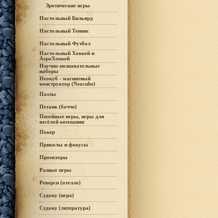
Эротические игры
Настольный Бильярд
Настольный Теннис
Настольный Футбол
Настольный Хоккей и
АэроХоккей
Научно-познавательные
наборы
Неокуб - магнитный
конструктор (Neocube)
Пазлы
Петанк (бочче)
Питейные игры, игры для
весёлой компании
Покер
Приколы и фокусы
Проекторы
Разные игры
Реверси (отелло)
Судоку (игра)
Судоку (литература)