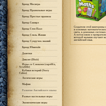
Бренд Мосигра
Бренд Правильные игры
Бренд Простые правила
Бренд Сквирл
Создатели этой викторины о
Бренд Степ Пазл
в основных математических
света, в денежных системах
А потом взяли и превратили
Бренд Стиль Жизни
которой малыши изучают ма
английский язык.
Бренд Сундучок знаний
Бренд Юнитойс
Данетки
Диксит (Dixit)
Игры со Словами (скрэббл,
Scrabble)
Кубики историй (Story
Cubes)
Логические игры
Мафия
Развитие Английского языка
Разные настольные игры
Экономические игры