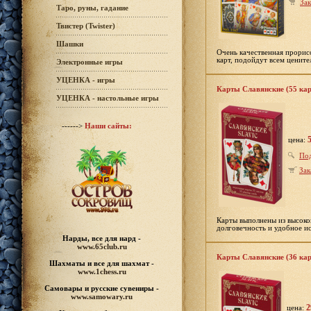
Зак
Таро, руны, гадание
Твистер (Twister)
Шашки
Очень качественная прорис
карт, подойдут всем цените
Электронные игры
УЦЕНКА - игры
Карты Славянские (55 кар
УЦЕНКА - настольные игры
------>
Наши сайты:
цена:
По
Зак
Карты выполнены из высоко
долговечность и удобное и
Нарды, все для нард -
www.65club.ru
Карты Славянские (36 кар
Шахматы
и все для шахмат -
www.1chess.ru
Самовары и русские
сувениры -
www.samowary.ru
2
цена: