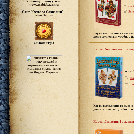
Кальяны, табак, уголь -
www.arabicbazar.ru
Под
Сайт "Острова Сокровищ" -
Зак
www.393.ru
Карты выполнены из высоко
долговечность и удобное и
Онлайн игры
Карты Золотой век (55 ка
цена:
По
За
Карты выполнены из высоко
долговечность и удобное и
Карты Династия Романовы