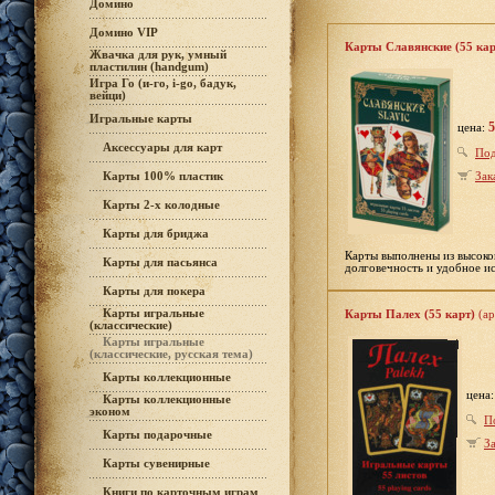
Домино
Домино VIP
Карты Славянские (55 кар
Жвачка для рук, умный
пластилин (handgum)
Игра Го (и-го, i-go, бадук,
вейци)
Игральные карты
5
цена:
Аксессуары для карт
Под
Зак
Карты 100% пластик
Карты 2-х колодные
Карты для бриджа
Карты выполнены из высоко
Карты для пасьянса
долговечность и удобное и
Карты для покера
Карты игральные
Карты Палех (55 карт)
(ар
(классические)
Карты игральные
(классические, русская тема)
Карты коллекционные
цена
Карты коллекционные
эконом
П
Карты подарочные
За
Карты сувенирные
Книги по карточным играм