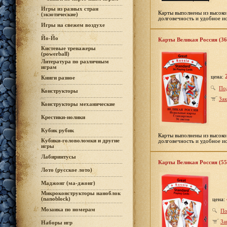
Игры из разных стран
Карты выполнены из высоко
(экзотические)
долговечность и удобное и
Игры на свежем воздухе
Йо-Йо
Карты Великая Россия (36
Кистевые тренажеры
(powerball)
Литература по различным
играм
цена:
Книги разное
По
Конструкторы
Зак
Конструкторы механические
Крестики-нолики
Кубик рубик
Карты выполнены из высоко
Кубики-головоломки и другие
долговечность и удобное и
игры
Лабиринтусы
Карты Великая Россия (55
Лото (русское лото)
Маджонг (ма-джонг)
Микроконструкторы наноблок
(nanoblock)
цена:
Мозаика по номерам
По
За
Наборы игр