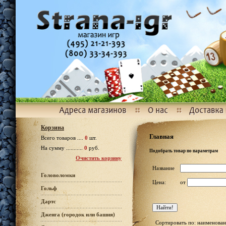
Корзина
Главная
Всего товаров ....
0
шт.
На сумму ...........
0
руб.
Подобрать товар по параметрам
Очистить корзину
Название
Головоломки
Цена:
от
Гольф
Дартс
Дженга (городок или башня)
Сортировать по: наименован