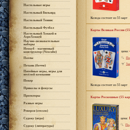
Настольные игры
Настольный Бильярд
Колода состоит из 55 карт
Настольный Теннис
Настольный Футбол
Карты Великая Россия (55
Настольный Хоккей и
АэроХоккей
Научно-познавательные
наборы
Неокуб - магнитный
цена:
конструктор (Neocube)
По
Пазлы
За
Петанк (бочче)
Питейные игры, игры для
весёлой компании
Покер
Колода состоит из 55 карт
Приколы и фокусы
Проекторы
Карты Роскошные (55 кар
Разные игры
Реверси (отелло)
цена:
Судоку (игра)
По
Судоку (литература)