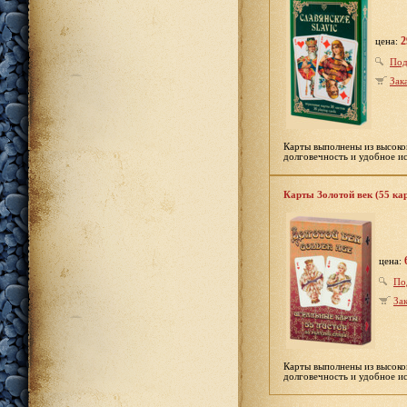
2
цена:
Под
Зак
Карты выполнены из высоко
долговечность и удобное и
Карты Золотой век (55 ка
цена:
По
Зак
Карты выполнены из высоко
долговечность и удобное и