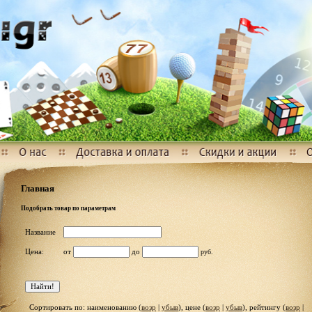
Главная
Подобрать товар по параметрам
Название
Цена:
от
до
руб.
Сортировать по: наименованию (
возр
|
убыв
), цене (
возр
|
убыв
), рейтингу (
возр
|