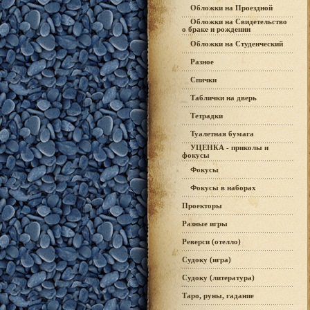
Обложки на Проездной
Обложки на Свидетельство
о браке и рождении
Обложки на Студенческий
Разное
Спички
Таблички на дверь
Тетрадки
Туалетная бумага
УЦЕНКА - приколы и
фокусы
Фокусы
Фокусы в наборах
Проекторы
Разные игры
Реверси (отелло)
Судоку (игра)
Судоку (литература)
Таро, руны, гадание