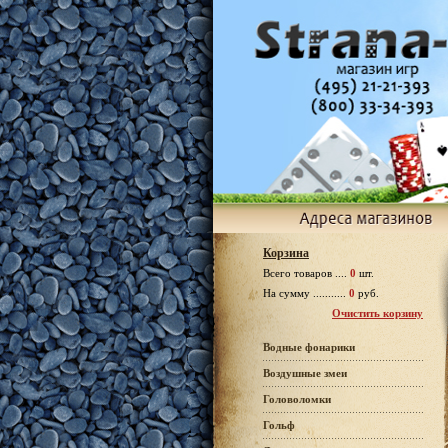
Корзина
Всего товаров ....
0
шт.
На сумму ...........
0
руб.
Очистить корзину
Водные фонарики
Воздушные змеи
Головоломки
Гольф