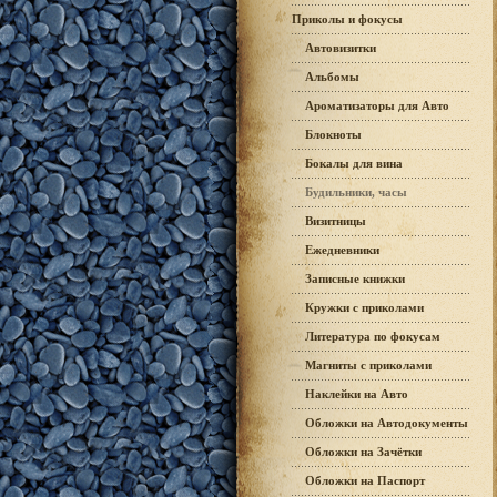
Приколы и фокусы
Автовизитки
Альбомы
Ароматизаторы для Авто
Блокноты
Бокалы для вина
Будильники, часы
Визитницы
Ежедневники
Записные книжки
Кружки с приколами
Литература по фокусам
Магниты с приколами
Наклейки на Авто
Обложки на Автодокументы
Обложки на Зачётки
Обложки на Паспорт