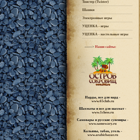
Твистер (Twister)
Шашки
Электронные игры
УЦЕНКА - игры
УЦЕНКА - настольные игры
------>
Наши сайты:
Нарды, все для нард -
www.65club.ru
Шахматы
и все для шахмат -
www.1chess.ru
Самовары и русские
сувениры -
www.samowary.ru
Кальяны, табак, уголь -
www.arabicbazar.ru