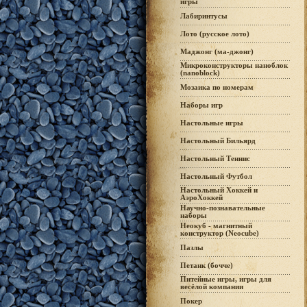
игры
Лабиринтусы
Лото (русское лото)
Маджонг (ма-джонг)
Микроконструкторы наноблок
(nanoblock)
Мозаика по номерам
Наборы игр
Настольные игры
Настольный Бильярд
Настольный Теннис
Настольный Футбол
Настольный Хоккей и
АэроХоккей
Научно-познавательные
наборы
Неокуб - магнитный
конструктор (Neocube)
Пазлы
Петанк (бочче)
Питейные игры, игры для
весёлой компании
Покер