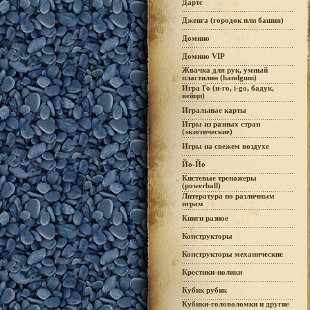
Дартс
Дженга (городок или башня)
Домино
Домино VIP
Жвачка для рук, умный
пластилин (handgum)
Игра Го (и-го, i-go, бадук,
вейци)
Игральные карты
Игры из разных стран
(экзотические)
Игры на свежем воздухе
Йо-Йо
Кистевые тренажеры
(powerball)
Литература по различным
играм
Книги разное
Конструкторы
Конструкторы механические
Крестики-нолики
Кубик рубик
Кубики-головоломки и другие