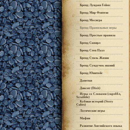
Бренд Луиджи Геймс
Бренд Мир Фэнтези
Бренд Мосигра
Бренд Правильные игры
Бренд Простые правила
Бренд Сквирл
Бренд Степ Пазл
Бренд Стиль Жизни
Бренд Сундучок знаний
Бренд Юнитойс
Данетки
Диксит (Dixit)
Игры со Словами (скрэббл,
Scrabble)
Кубики историй (Story
Cubes)
Логические игры
Мафия
Развитие Английского языка