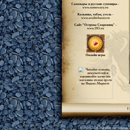
Самовары и русские
сувениры -
www.samowary.ru
Кальяны, табак, уголь -
www.arabicbazar.ru
Сайт "Острова Сокровищ" -
www.393.ru
Онлайн игры
Г
© 2005-2026 Магазин настольных