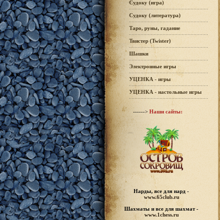
Судоку (игра)
Судоку (литература)
Таро, руны, гадание
Твистер (Twister)
Шашки
Электронные игры
УЦЕНКА - игры
УЦЕНКА - настольные игры
------>
Наши сайты:
Нарды, все для нард -
www.65club.ru
Шахматы
и все для шахмат -
www.1chess.ru