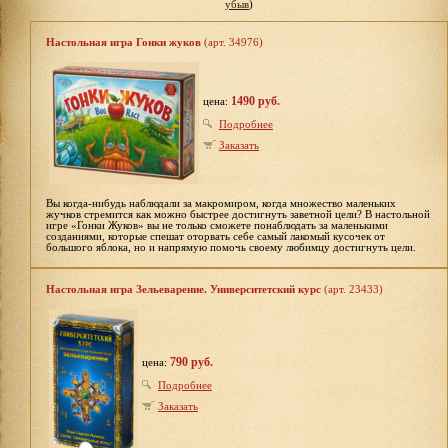
убыв
)
Настольная игра Гонки жуков
(арт. 34976)
1490 руб.
цена:
Подробнее
Заказать
Вы когда-нибудь наблюдали за макромиром, когда множество маленьких
жучков стремится как можно быстрее достигнуть заветной цели? В настольной
игре «Гонки Жуков» вы не только сможете понаблюдать за маленькими
созданиями, которые спешат оторвать себе самый лакомый кусочек от
большого яблока, но и напрямую помочь своему любимцу достигнуть цели.
Настольная игра Зельеварение. Университетский курс
(арт. 23433)
790 руб.
цена:
Подробнее
Заказать