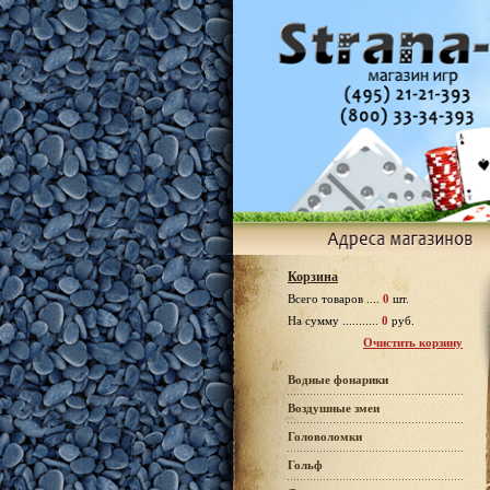
Корзина
Всего товаров ....
0
шт.
На сумму ...........
0
руб.
Очистить корзину
Водные фонарики
Воздушные змеи
Головоломки
Гольф