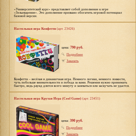
«Университетский курс» представляет собой дополнение к игре
«Зельеварение». Это дополнение призвано обогатить игровой потенциал
базовой версии.
Настольная игра Конфетти
(арт. 23426)
790 руб.
цена:
Подробнее
Заказать
Конфетти – весёлая и динамичная игра. Немного логики, немного ловкости,
чуть побольше внимательности и победа за вами. Решения нужно принимать
быстро, ведь раунд длится всего минуту и зазеваться или заскучать не удастся.
Настольная игра Крутая Игра (Cool Game)
(арт. 23451)
390 руб.
цена:
Подробнее
Заказать