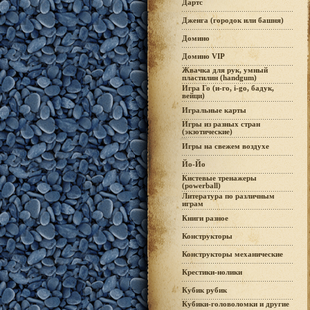
Дартс
Дженга (городок или башня)
Домино
Домино VIP
Жвачка для рук, умный
пластилин (handgum)
Игра Го (и-го, i-go, бадук,
вейци)
Игральные карты
Игры из разных стран
(экзотические)
Игры на свежем воздухе
Йо-Йо
Кистевые тренажеры
(powerball)
Литература по различным
играм
Книги разное
Конструкторы
Конструкторы механические
Крестики-нолики
Кубик рубик
Кубики-головоломки и другие