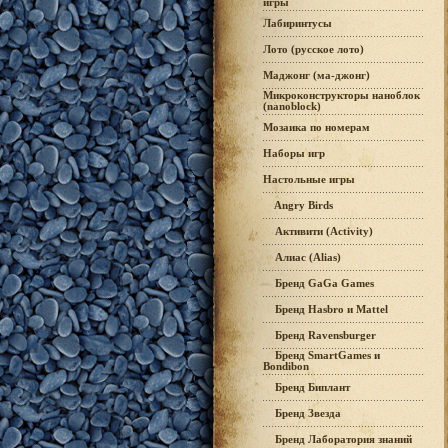
игры
Лабиринтусы
Лото (русское лото)
Маджонг (ма-джонг)
Микроконструкторы наноблок
(nanoblock)
Мозаика по номерам
Наборы игр
Настольные игры
Angry Birds
Активити (Activity)
Алиас (Alias)
Бренд GaGa Games
Бренд Hasbro и Mattel
Бренд Ravensburger
Бренд SmartGames и
Bondibon
Бренд Биплант
Бренд Звезда
Бренд Лаборатория знаний