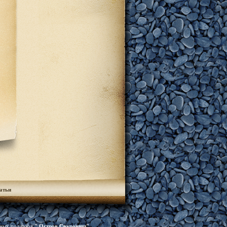
атьи
чных подарков
"
Остров Сокровищ
"