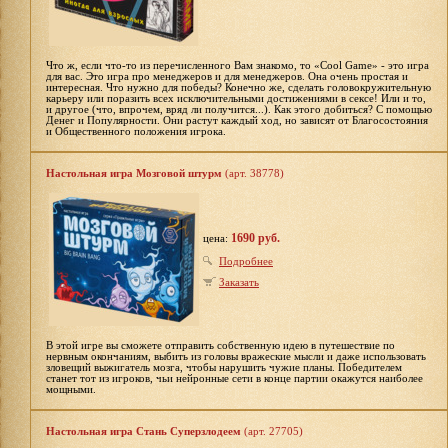
Что ж, если что-то из перечисленного Вам знакомо, то «Cool Game» - это игра
для вас. Это игра про менеджеров и для менеджеров. Она очень простая и
интересная. Что нужно для победы? Конечно же, сделать головокружительную
карьеру или поразить всех исключительными достижениями в сексе! Или и то,
и другое (что, впрочем, вряд ли получится...). Как этого добиться? С помощью
Денег и Популярности. Они растут каждый ход, но зависят от Благосостояния
и Общественного положения игрока.
Настольная игра Мозговой штурм
(арт. 38778)
1690 руб.
цена:
Подробнее
Заказать
В этой игре вы сможете отправить собственную идею в путешествие по
нервным окончаниям, выбить из головы вражеские мысли и даже использовать
зловещий выжигатель мозга, чтобы нарушить чужие планы. Победителем
станет тот из игроков, чьи нейронные сети в конце партии окажутся наиболее
мощными.
Настольная игра Стань Суперзлодеем
(арт. 27705)