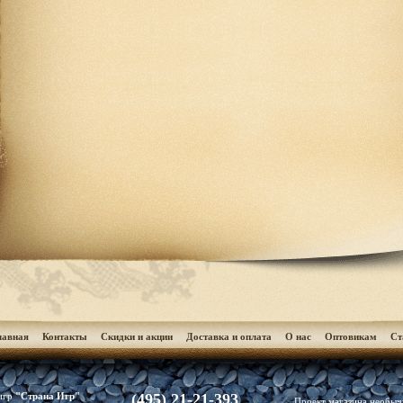
лавная
Контакты
Скидки и акции
Доставка и оплата
О нас
Оптовикам
Cт
(495) 21-21-393
 игр
"Страна Игр"
Проект магазина необы