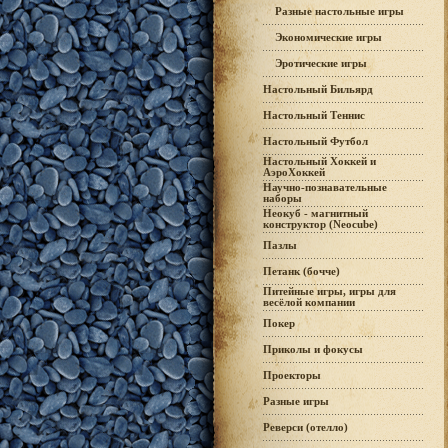
Разные настольные игры
Экономические игры
Эротические игры
Настольный Бильярд
Настольный Теннис
Настольный Футбол
Настольный Хоккей и
АэроХоккей
Научно-познавательные
наборы
Неокуб - магнитный
конструктор (Neocube)
Пазлы
Петанк (бочче)
Питейные игры, игры для
весёлой компании
Покер
Приколы и фокусы
Проекторы
Разные игры
Реверси (отелло)