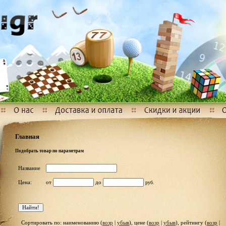
Главная
Подобрать товар по параметрам
Название
Цена:
от
до
руб.
Сортировать по: наименованию (
возр
|
убыв
), цене (
возр
|
убыв
), рейтингу (
возр
|