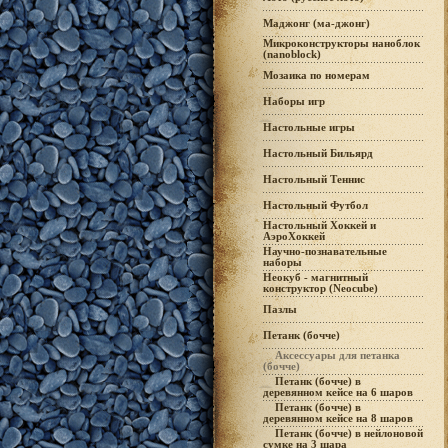
Маджонг (ма-джонг)
Микроконструкторы наноблок
(nanoblock)
Мозаика по номерам
Наборы игр
Настольные игры
Настольный Бильярд
Настольный Теннис
Настольный Футбол
Настольный Хоккей и
АэроХоккей
Научно-познавательные
наборы
Неокуб - магнитный
конструктор (Neocube)
Пазлы
Петанк (бочче)
Аксессуары для петанка
(бочче)
Петанк (бочче) в
деревянном кейсе на 6 шаров
Петанк (бочче) в
деревянном кейсе на 8 шаров
Петанк (бочче) в нейлоновой
сумке на 3 шара