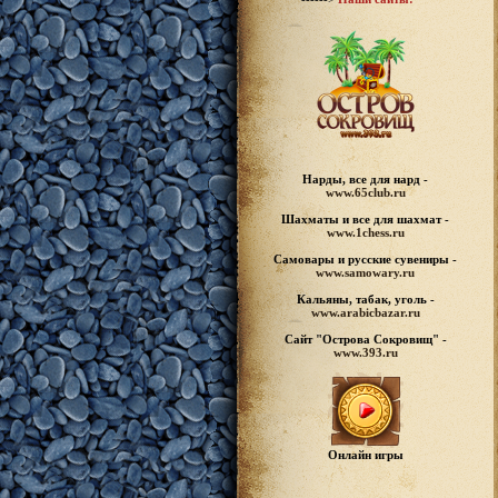
Нарды, все для нард -
www.65club.ru
Шахматы
и все для шахмат -
www.1chess.ru
Самовары и русские
сувениры -
www.samowary.ru
Кальяны, табак, уголь -
www.arabicbazar.ru
Сайт "Острова Сокровищ" -
www.393.ru
Онлайн игры