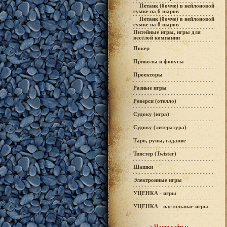
Петанк (бочче) в нейлоновой
сумке на 6 шаров
Петанк (бочче) в нейлоновой
сумке на 8 шаров
Питейные игры, игры для
весёлой компании
Покер
Приколы и фокусы
Проекторы
Разные игры
Реверси (отелло)
Судоку (игра)
Судоку (литература)
Таро, руны, гадание
Твистер (Twister)
Шашки
Электронные игры
УЦЕНКА - игры
УЦЕНКА - настольные игры
------>
Наши сайты: