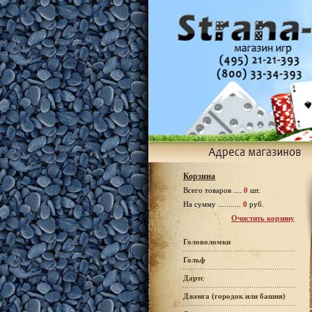
Корзина
Всего товаров ....
0
шт.
На сумму ...........
0
руб.
Очистить корзину
Головоломки
Гольф
Дартс
Дженга (городок или башня)