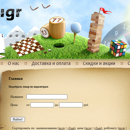
Главная
Подобрать товар по параметрам
Название
Цена:
от
до
руб.
Сортировать по: наименованию (
возр
|
убыв
), цене (
возр
|
убыв
), рейтингу (
возр
|