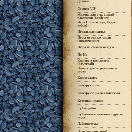
Домино
Домино VIP
Жвачка для рук, умный
пластилин (handgum)
Игра Го (и-го, i-go, бадук,
вейци)
Игральные карты
Игры из разных стран
(экзотические)
Игры на свежем воздухе
Йо-Йо
Кистевые тренажеры
(powerball)
Литература по различным
играм
Книги разное
Конструкторы
Конструкторы механические
Крестики-нолики
Кубик рубик
Кубики-головоломки и другие
игры
Лабиринтусы
Лото (русское лото)