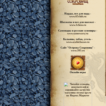
Нарды, все для нард -
www.65club.ru
Шахматы
и все для шахмат -
www.1chess.ru
Самовары и русские
сувениры -
www.samowary.ru
Кальяны, табак, уголь -
www.arabicbazar.ru
Сайт "Острова Сокровищ" -
www.393.ru
Онлайн игры