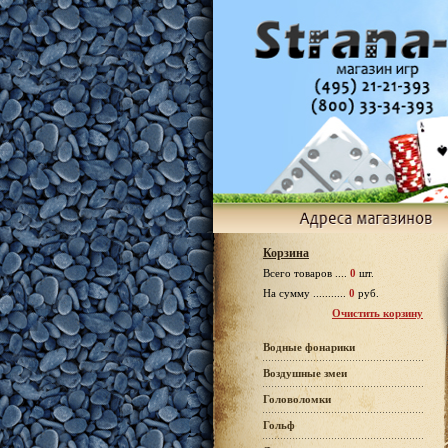
Корзина
Всего товаров ....
0
шт.
На сумму ...........
0
руб.
Очистить корзину
Водные фонарики
Воздушные змеи
Головоломки
Гольф