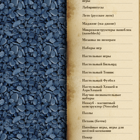
игры
Лабиринтусы
Лото (русское лото)
Маджонг (ма-джонг)
Микроконструкторы наноблок
(nanoblock)
Мозаика по номерам
Наборы игр
Настольные игры
Настольный Бильярд
Настольный Теннис
Настольный Футбол
Настольный Хоккей и
АэроХоккей
Научно-познавательные
наборы
Неокуб - магнитный
конструктор (Neocube)
Пазлы
Петанк (бочче)
Питейные игры, игры для
весёлой компании
Покер