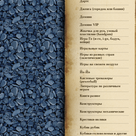
Дартс
Дженга (городок или башня)
Домино
Домино VIP
Жвачка для рук, умный
пластилин (handgum)
Игра Го (и-го, i-go, бадук,
вейци)
Игральные карты
Игры из разных стран
(экзотические)
Игры на свежем воздухе
Йо-Йо
Кистевые тренажеры
(powerball)
Литература по различным
играм
Книги разное
Конструкторы
Конструкторы механические
Крестики-нолики
Кубик рубик
Кубики-головоломки и другие