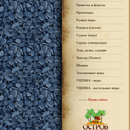
Приколы и фокусы
Проекторы
Разные игры
Реверси (отелло)
Судоку (игра)
Судоку (литература)
Таро, руны, гадание
Твистер (Twister)
Шашки
Электронные игры
УЦЕНКА - игры
УЦЕНКА - настольные игры
------>
Наши сайты: