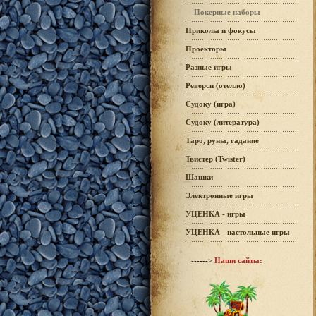
Покерные наборы
Приколы и фокусы
Проекторы
Разные игры
Реверси (отелло)
Судоку (игра)
Судоку (литература)
Таро, руны, гадание
Твистер (Twister)
Шашки
Электронные игры
УЦЕНКА - игры
УЦЕНКА - настольные игры
------>
Наши сайты: