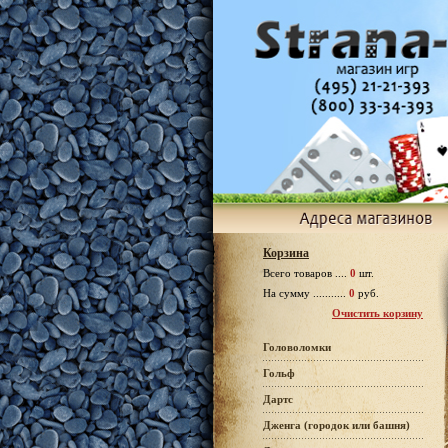
Корзина
Всего товаров ....
0
шт.
На сумму ...........
0
руб.
Очистить корзину
Головоломки
Гольф
Дартс
Дженга (городок или башня)