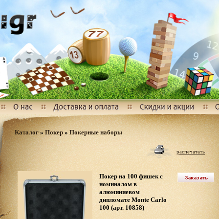
Каталог
»
Покер
»
Покерные наборы
распечатать
Покер на 100 фишек с
номиналом в
алюминиевом
дипломате Monte Carlo
100 (арт. 10858)