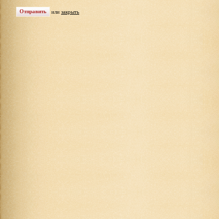
или
закрыть