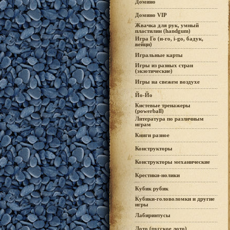
Домино
Домино VIP
Жвачка для рук, умный
пластилин (handgum)
Игра Го (и-го, i-go, бадук,
вейци)
Игральные карты
Игры из разных стран
(экзотические)
Игры на свежем воздухе
Йо-Йо
Кистевые тренажеры
(powerball)
Литература по различным
играм
Книги разное
Конструкторы
Конструкторы механические
Крестики-нолики
Кубик рубик
Кубики-головоломки и другие
игры
Лабиринтусы
Лото (русское лото)