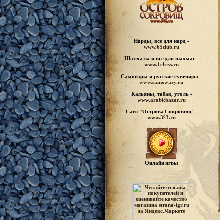
Нарды, все для нард -
www.65club.ru
Шахматы
и все для шахмат -
www.1chess.ru
Самовары и русские
сувениры -
www.samowary.ru
Кальяны, табак, уголь -
www.arabicbazar.ru
Сайт "Острова Сокровищ" -
www.393.ru
Онлайн игры