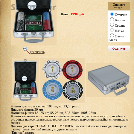
Оцените
товар!
Цена:
1990 руб.
Отлично!
Хорошо
Средне
Плохо
Очень
плохо
увеличить
Фишки для игры в покер 100 шт, по 13,5 грамм
Диаметр фишек 39 мм
Номинал фишек 1$ -25 шт, 5$-25 шт, 50$-25шт, 100$-25шт
Фишки выполнены из пластика с металлическим сердечником внутри, на обоих
сторонах нанесены высококачественные голографические наклейки с номиналом
фишек
Две колоды карт "TEXAS HOLDEM" 100% пластик, 54 листа в колоде, покерный
размер, увеличенный индекс, подрезная карта
"Кнопка" дилера