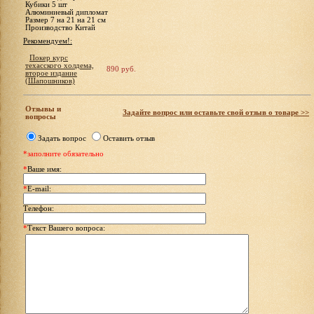
Кубики 5 шт
Алюминиевый дипломат
Размер 7 на 21 на 21 см
Производство Китай
Рекомендуем!:
Покер курс
техасского холдема,
890 руб.
второе издание
(Шапошников)
Отзывы и
Задайте вопрос или оставьте свой отзыв о товаре >>
вопросы
Задать вопрос
Оставить отзыв
*заполните обязательно
*
Ваше имя:
*
E-mail:
Телефон:
*
Текст Вашего вопроса: