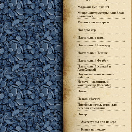
Маджонг (ма-джонг)
Микроконструкторы наноблок
(nanoblock)
Мозаика по номерам
Наборы игр
Настольные игры
Настольный Бильярд
Настольный Теннис
Настольный Футбол
Настольный Хоккей и
АэроХоккей
Научно-познавательные
наборы
Неокуб - магнитный
конструктор (Neocube)
Пазлы
Петанк (бочче)
Питейные игры, игры для
весёлой компании
Покер
Аксессуары для покера
Книги по покеру