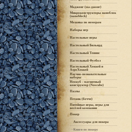
Маджонг (ма-джонг)
Микроконструкторы наноблок
(nanoblock)
Мозаика по номерам
Наборы игр
Настольные игры
Настольный Бильярд
Настольный Теннис
Настольный Футбол
Настольный Хоккей и
АэроХоккей
Научно-познавательные
наборы
Неокуб - магнитный
конструктор (Neocube)
Пазлы
Петанк (бочче)
Питейные игры, игры для
весёлой компании
Покер
Аксессуары для покера
Книги по покеру