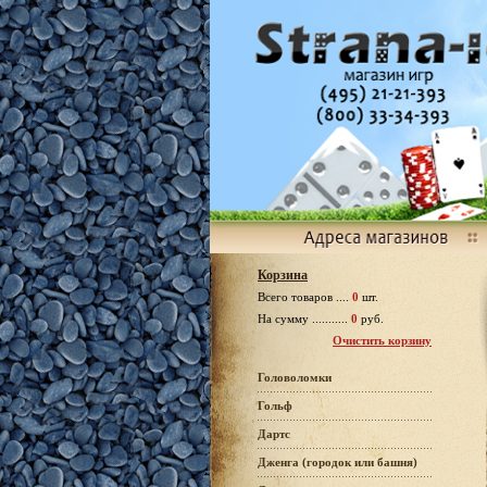
Корзина
Всего товаров ....
0
шт.
На сумму ...........
0
руб.
Очистить корзину
Головоломки
Гольф
Дартс
Дженга (городок или башня)