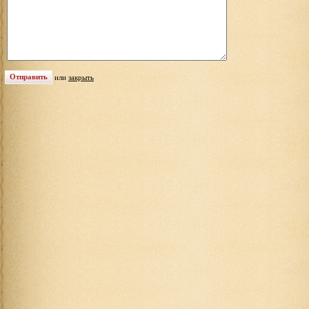
или
закрыть