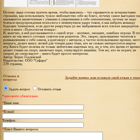
Почему люди готовы тратить время, чтобы выяснить – что скрывается за зачеркнутыми
строками, как использовать чужое любопытство себе во благо, почему самое выгодное п
оказывается заключенным с умными и уверенными в себе оппонентами, почему не надо
бояться предупреждения психолога о неминуемом ударе током, и как набрать команду
будущих чемпионов, если другие рекрутеры до вас выбраковали всех плохих кандидатов 
этом в книге «Психология покера».
И, конечно, в ней рассказывается о самой игре – мотивах, эмоциях, ошибках игрока. В эт
книге не так много готовых советов или рецептов. Это, скорее, приглашение читателя к
размышлениям о себе самом, к разговору с автором, а частое использование иронии, мес
интриги, делает книгу легкой для чтения даже теми, кто не сильно интересуется миром
игр.Книга будет полезна не только любителям азартных игр, но и тем, кто время от време
делает ставки на спорт, заключает пари, спекулирует акциями. Тем же, кто не играет, не
спорит, не спекулирует – книга будет просто интересна.
Автор: Борис Годлевский
Издательство: ООО "Сафари"
239 страниц.
Отзывы и
Задайте вопрос или оставьте свой отзыв о това
вопросы
Задать вопрос
Оставить отзыв
*заполните обязательно
*
Ваше имя:
*
E-mail:
Телефон:
*
Текст Вашего вопроса: