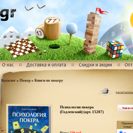
Каталог
»
Покер
»
Книги по покеру
распечатать
Психология покера
(Годлевский) (арт. 15287)
Оценит
товар!
Цена:
550 руб.