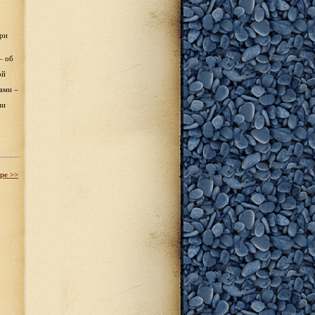
ари
– об
ой
тами –
ни
ре >>