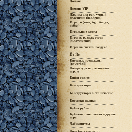
Домино
Домино VIP
Жвачка для рук, умный
пластилин (handgum)
Игра Го (и-го, i-go, бадук,
вейци)
Игральные карты
Игры из разных стран
(экзотические)
Игры на свежем воздухе
Йо-Йо
Кистевые тренажеры
(powerball)
Литература по различным
играм
Книги разное
Конструкторы
Конструкторы механические
Крестики-нолики
Кубик рубик
Кубики-головоломки и другие
игры
Лабиринтусы
Лото (русское лото)