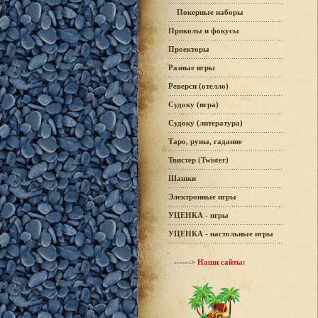
Покерные наборы
Приколы и фокусы
Проекторы
Разные игры
Реверси (отелло)
Судоку (игра)
Судоку (литература)
Таро, руны, гадание
Твистер (Twister)
Шашки
Электронные игры
УЦЕНКА - игры
УЦЕНКА - настольные игры
------>
Наши сайты: