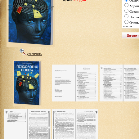
Отлич
Хоро
Средн
Плохо
Очень
плохо
увеличить