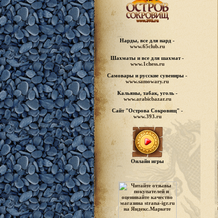
Нарды, все для нард -
www.65club.ru
Шахматы
и все для шахмат -
www.1chess.ru
Самовары и русские
сувениры -
www.samowary.ru
Кальяны, табак, уголь -
www.arabicbazar.ru
Сайт "Острова Сокровищ" -
www.393.ru
Онлайн игры