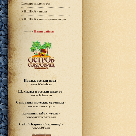
Электронные игры
УЦЕНКА - игры
УЦЕНКА - настольные игры
------>
Наши сайты:
Нарды, все для нард -
www.65club.ru
Шахматы
и все для шахмат -
www.1chess.ru
Самовары и русские
сувениры -
www.samowary.ru
Кальяны, табак, уголь -
www.arabicbazar.ru
Сайт "Острова Сокровищ" -
www.393.ru