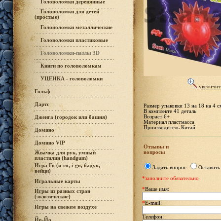
Головоломки деревянные
Головоломки для детей
(простые)
Головоломки металлические
Головоломки пластиковые
Головоломки-пазлы 3D
Книги по головоломкам
УЦЕНКА - головоломки
увеличит
Гольф
Дартс
Размер упаковки 13 на 18 на 4 с
В комплекте 41 деталь
Возраст 6+
Дженга (городок или башня)
Материал пластмасса
Производитель Китай
Домино
Домино VIP
Отзывы и
вопросы
Жвачка для рук, умный
пластилин (handgum)
Игра Го (и-го, i-go, бадук,
Задать вопрос
Оставить
вейци)
*заполните обязательно
Игральные карты
*
Ваше имя:
Игры из разных стран
(экзотические)
*
E-mail:
Игры на свежем воздухе
Телефон:
Йо-Йо