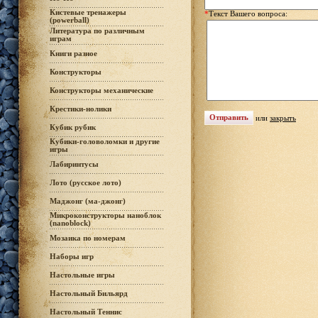
Кистевые тренажеры
*
Текст Вашего вопроса:
(powerball)
Литература по различным
играм
Книги разное
Конструкторы
Конструкторы механические
Крестики-нолики
или
закрыть
Кубик рубик
Кубики-головоломки и другие
игры
Лабиринтусы
Лото (русское лото)
Маджонг (ма-джонг)
Микроконструкторы наноблок
(nanoblock)
Мозаика по номерам
Наборы игр
Настольные игры
Настольный Бильярд
Настольный Теннис