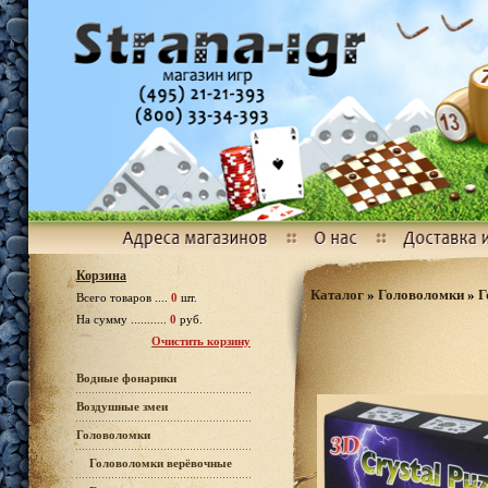
Корзина
Каталог
»
Головоломки
»
Г
Всего товаров ....
0
шт.
На сумму ...........
0
руб.
Очистить корзину
Водные фонарики
Воздушные змеи
Головоломки
Головоломки верёвочные