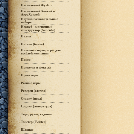
Настольный Футбол
Настольный Хоккей и
АэроХоккей
Научно-познавательные
наборы
Неокуб - магнитный
конструктор (Neocube)
Пазлы
Петанк (бочче)
Питейные игры, игры для
весёлой компании
Покер
Приколы и фокусы
Проекторы
Разные игры
Реверси (отелло)
Судоку (игра)
Судоку (литература)
Таро, руны, гадание
Твистер (Twister)
Шашки