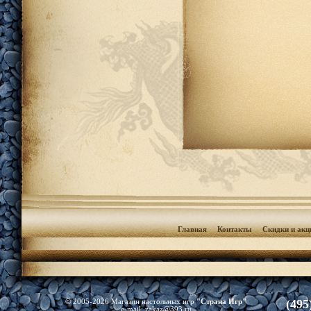
Главная
Контакты
Скидки и акц
(495
© 2005-2026 Магазин настольных игр
"Страна Игр"
e-mail:
zakaz@393.ru