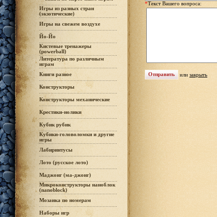
*
Текст Вашего вопроса:
Игры из разных стран
(экзотические)
Игры на свежем воздухе
Йо-Йо
Кистевые тренажеры
(powerball)
Литература по различным
играм
Книги разное
или
закрыть
Конструкторы
Конструкторы механические
Крестики-нолики
Кубик рубик
Кубики-головоломки и другие
игры
Лабиринтусы
Лото (русское лото)
Маджонг (ма-джонг)
Микроконструкторы наноблок
(nanoblock)
Мозаика по номерам
Наборы игр