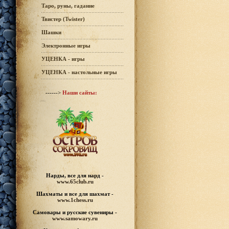
Таро, руны, гадание
Твистер (Twister)
Шашки
Электронные игры
УЦЕНКА - игры
УЦЕНКА - настольные игры
------>
Наши сайты:
Нарды, все для нард -
www.65club.ru
Шахматы
и все для шахмат -
www.1chess.ru
Самовары и русские
сувениры -
www.samowary.ru