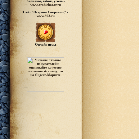
Кальяны, табак, уголь -
www.arabicbazar.ru
Сайт "Острова Сокровищ" -
www.393.ru
Онлайн игры