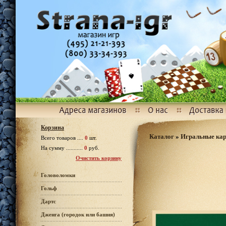
Корзина
Каталог
»
Игральные ка
Всего товаров ....
0
шт.
На сумму ...........
0
руб.
Очистить корзину
Головоломки
Гольф
Дартс
Дженга (городок или башня)