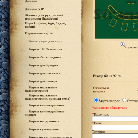
Домино
Домино VIP
Жвачка для рук, умный
пластилин (handgum)
Игра Го (и-го, i-go, бадук,
вейци)
Игральные карты
Аксессуары для карт
увелич
Карты 100% пластик
Карты 2-х колодные
Карты для бриджа
Карты для пасьянса
Размер 60 на 92 см
Карты для покера
Карты игральные
Отзывы и
(классические)
вопросы
Карты игральные
(классические, русская тема)
Задать вопрос
Остави
Карты коллекционные
*заполните обязательно
Карты коллекционные
*
Ваше имя:
эконом
Карты подарочные
*
E-mail:
Карты сувенирные
Телефон:
Книги по карточным играм