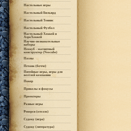
Настольные игры
Настольный Бильярд
Настольный Теннис
Настольный Футбол
Настольный Хоккей и
АэроХоккей
Научно-познавательные
наборы
Неокуб - магнитный
конструктор (Neocube)
Пазлы
Петанк (бочче)
Питейные игры, игры для
весёлой компании
Покер
Приколы и фокусы
Проекторы
Разные игры
Реверси (отелло)
Судоку (игра)
Судоку (литература)