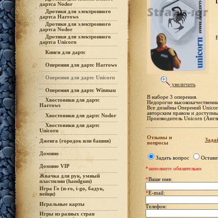
дартса Nodor
Дротики для электронного
дартса Harrows
Дротики для электронного
дартса Nodor
Дротики для электронного
В
дартса Unicorn
Книги для дартс
Оперения для дартс Harrows
Оперения для дартс Unicorn
увеличить
Оперения для дартс Winmau
В наборе 3 оперения.
Хвостовики для дартс
Недорогие высококачественны
Harrows
Все дизайны Оперений Unico
авторским правом и доступны
Хвостовики для дартс Nodor
Производитель Unicorn (Англ
Хвостовики для дартс
Unicorn
Отзывы и
Задай
Дженга (городок или башня)
вопросы
Домино
Задать вопрос
Остави
Домино VIP
*заполните обязательно
Жвачка для рук, умный
*
Ваше имя:
пластилин (handgum)
Игра Го (и-го, i-go, бадук,
*
E-mail:
вейци)
Игральные карты
Телефон:
Игры из разных стран