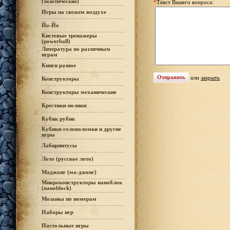
(экзотические)
*
Текст Вашего вопроса:
Игры на свежем воздухе
Йо-Йо
Кистевые тренажеры
(powerball)
Литература по различным
играм
Книги разное
или
закрыть
Конструкторы
Конструкторы механические
Крестики-нолики
Кубик рубик
Кубики-головоломки и другие
игры
Лабиринтусы
Лото (русское лото)
Маджонг (ма-джонг)
Микроконструкторы наноблок
(nanoblock)
Мозаика по номерам
Наборы игр
Настольные игры