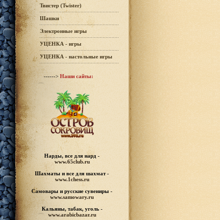
Твистер (Twister)
Шашки
Электронные игры
УЦЕНКА - игры
УЦЕНКА - настольные игры
------>
Наши сайты:
Нарды, все для нард -
www.65club.ru
Шахматы
и все для шахмат -
www.1chess.ru
Самовары и русские
сувениры -
www.samowary.ru
Кальяны, табак, уголь -
www.arabicbazar.ru