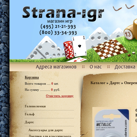
Корзина
Каталог
»
Дартс
»
Оперен
Всего товаров ....
0
шт.
На сумму ...........
0
руб.
Очистить корзину
Головоломки
Гольф
Дартс
Аксессуары для дартс
Дротики для классического