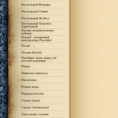
Настольный Бильярд
Настольный Теннис
Настольный Футбол
Настольный Хоккей и
АэроХоккей
Научно-познавательные
наборы
Неокуб - магнитный
конструктор (Neocube)
Пазлы
Петанк (бочче)
Питейные игры, игры для
весёлой компании
Покер
Приколы и фокусы
Проекторы
Разные игры
Реверси (отелло)
Судоку (игра)
Судоку (литература)
Таро, руны, гадание