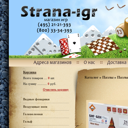
Корзина
Каталог
»
Пазлы
»
Пазлы
Всего товаров ....
0
шт.
На сумму ...........
0
руб.
Очистить корзину
Водные фонарики
Воздушные змеи
Головоломки
Гольф