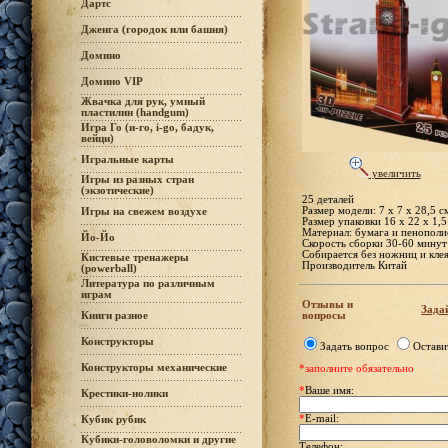
Дартс
Дженга (городок или башня)
Домино
Домино VIP
Жвачка для рук, умный
пластилин (handgum)
Игра Го (и-го, i-go, бадук,
вейци)
Игральные карты
увеличить
Игры из разных стран
(экзотические)
25 деталей
Размер модели: 7 х 7 х 28,5 с
Игры на свежем воздухе
Размер упаковки 16 х 22 х 1,5
Материал: бумага и пенополи
Йо-Йо
Скорость сборки 30-60 минут
Собирается без ножниц и кле
Кистевые тренажеры
Производитель Китай
(powerball)
Литература по различным
играм
Отзывы и
Задай
вопросы
Книги разное
Конструкторы
Задать вопрос
Остави
Конструкторы механические
*заполните обязательно
*
Ваше имя:
Крестики-нолики
*
E-mail:
Кубик рубик
Кубики-головоломки и другие
Телефон: