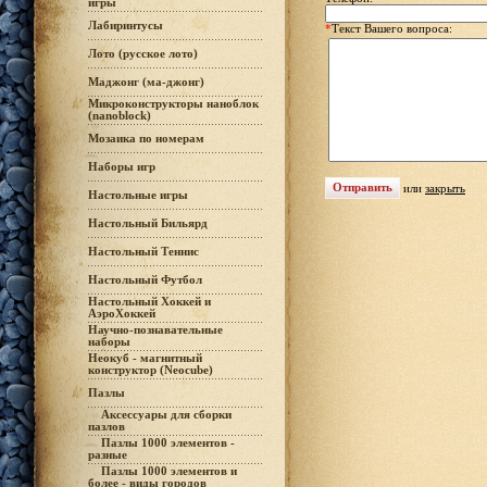
игры
Лабиринтусы
*
Текст Вашего вопроса:
Лото (русское лото)
Маджонг (ма-джонг)
Микроконструкторы наноблок
(nanoblock)
Мозаика по номерам
Наборы игр
или
закрыть
Настольные игры
Настольный Бильярд
Настольный Теннис
Настольный Футбол
Настольный Хоккей и
АэроХоккей
Научно-познавательные
наборы
Неокуб - магнитный
конструктор (Neocube)
Пазлы
Аксессуары для сборки
пазлов
Пазлы 1000 элементов -
разные
Пазлы 1000 элементов и
более - виды городов