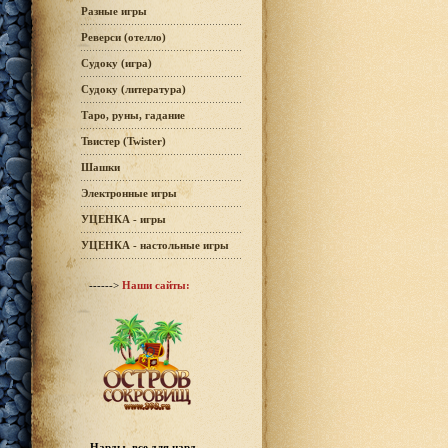
Разные игры
Реверси (отелло)
Судоку (игра)
Судоку (литература)
Таро, руны, гадание
Твистер (Twister)
Шашки
Электронные игры
УЦЕНКА - игры
УЦЕНКА - настольные игры
------>
Наши сайты:
Нарды, все для нард -