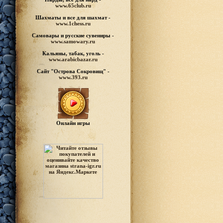
www.65club.ru
Шахматы
и все для шахмат -
www.1chess.ru
Самовары и русские
сувениры -
www.samowary.ru
Кальяны, табак, уголь -
www.arabicbazar.ru
Сайт "Острова Сокровищ" -
www.393.ru
Онлайн игры