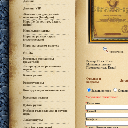
Домино
Домино VIP
Жвачка для рук, умный
пластилин (handgum)
Игра Го (и-го, i-go, бадук,
вейци)
Игральные карты
Игры из разных стран
(экзотические)
Игры на свежем воздухе
увеличить
Йо-Йо
Кистевые тренажеры
Размер 21 на 30 см
(powerball)
Материал пластик
Литература по различным
Производитель Китай
играм
Книги разное
Отзывы и
Задай
вопросы
Конструкторы
Конструкторы механические
Задать вопрос
Остави
*заполните обязательно
Крестики-нолики
*
Ваше имя:
Кубик рубик
Кубики-головоломки и другие
*
E-mail:
игры
Телефон:
Лабиринтусы
Лото (русское лото)
*
Текст Вашего вопроса: