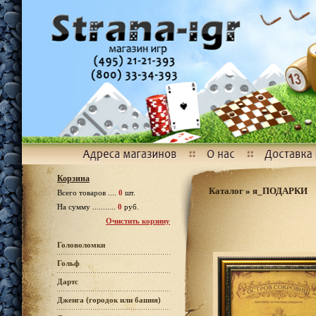
Корзина
Каталог
»
я_ПОДАРКИ
Всего товаров ....
0
шт.
На сумму ...........
0
руб.
Очистить корзину
Головоломки
Гольф
Дартс
Дженга (городок или башня)