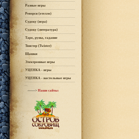
Разные игры
Реверси (отелло)
Судоку (игра)
Судоку (литература)
Таро, руны, гадание
Твистер (Twister)
Шашки
Электронные игры
УЦЕНКА - игры
УЦЕНКА - настольные игры
------>
Наши сайты: