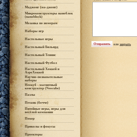
Маджонг (ма-джонг)
Микроконструкторы наноблок
(nanoblock)
Мозаика по номерам
Наборы игр
Настольные игры
или
закрыть
Настольный Бильярд
Настольный Теннис
Настольный Футбол
Настольный Хоккей и
АэроХоккей
Научно-познавательные
наборы
Неокуб - магнитный
конструктор (Neocube)
Пазлы
Петанк (бочче)
Питейные игры, игры для
весёлой компании
Покер
Приколы и фокусы
Проекторы