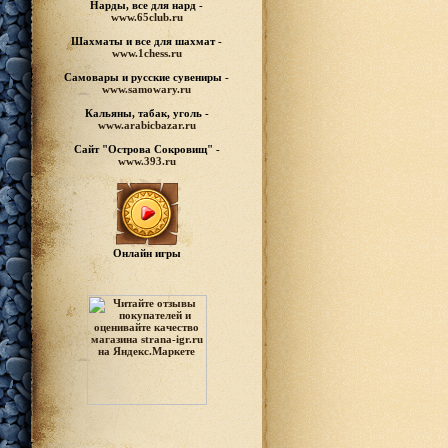
Нарды, все для нард -
www.65club.ru
Шахматы
и все для шахмат -
www.1chess.ru
Самовары и русские
сувениры -
www.samowary.ru
Кальяны, табак, уголь -
www.arabicbazar.ru
Сайт "Острова Сокровищ" -
www.393.ru
Онлайн игры