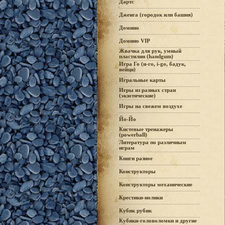
Дартс
Дженга (городок или башня)
Домино
Домино VIP
Жвачка для рук, умный
пластилин (handgum)
Игра Го (и-го, i-go, бадук,
вейци)
Игральные карты
Игры из разных стран
(экзотические)
Игры на свежем воздухе
Йо-Йо
Кистевые тренажеры
(powerball)
Литература по различным
играм
Книги разное
Конструкторы
Конструкторы механические
Крестики-нолики
Кубик рубик
Кубики-головоломки и другие