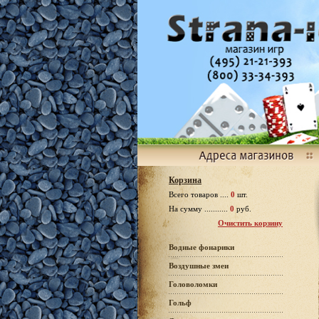
Корзина
Всего товаров ....
0
шт.
На сумму ...........
0
руб.
Очистить корзину
Водные фонарики
Воздушные змеи
Головоломки
Гольф