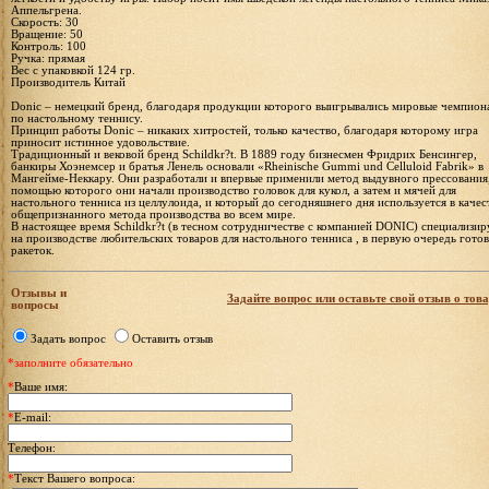
Аппельгрена.
Скорость: 30
Вращение: 50
Контроль: 100
Ручка: прямая
Вес с упаковкой 124 гр.
Производитель Китай
Donic – немецкий бренд, благодаря продукции которого выигрывались мировые чемпион
по настольному теннису.
Принцип работы Donic – никаких хитростей, только качество, благодаря которому игра
приносит истинное удовольствие.
Традиционный и вековой бренд Schildkr?t. В 1889 году бизнесмен Фридрих Бенсингер,
банкиры Хоэнемсер и братья Ленель основали «Rheinische Gummi und Celluloid Fabrik» в
Мангейме-Неккару. Они разработали и впервые применили метод выдувного прессования,
помощью которого они начали производство головок для кукол, а затем и мячей для
настольного тенниса из целлулоида, и который до сегодняшнего дня используется в качес
общепризнанного метода производства во всем мире.
В настоящее время Schildkr?t (в тесном сотрудничестве с компанией DONIC) специализир
на производстве любительских товаров для настольного тенниса , в первую очередь гото
ракеток.
Отзывы и
Задайте вопрос или оставьте свой отзыв о това
вопросы
Задать вопрос
Оставить отзыв
*заполните обязательно
*
Ваше имя:
*
E-mail:
Телефон:
*
Текст Вашего вопроса: