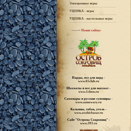
Электронные игры
УЦЕНКА - игры
УЦЕНКА - настольные игры
------>
Наши сайты:
Нарды, все для нард -
www.65club.ru
Шахматы
и все для шахмат -
www.1chess.ru
Самовары и русские
сувениры -
www.samowary.ru
Кальяны, табак, уголь -
www.arabicbazar.ru
Сайт "Острова Сокровищ" -
www.393.ru