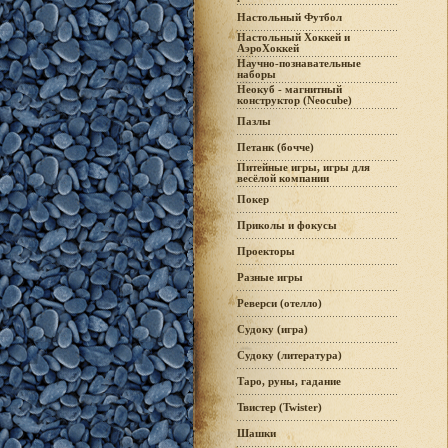
Настольный Футбол
Настольный Хоккей и
АэроХоккей
Научно-познавательные
наборы
Неокуб - магнитный
конструктор (Neocube)
Пазлы
Петанк (бочче)
Питейные игры, игры для
весёлой компании
Покер
Приколы и фокусы
Проекторы
Разные игры
Реверси (отелло)
Судоку (игра)
Судоку (литература)
Таро, руны, гадание
Твистер (Twister)
Шашки