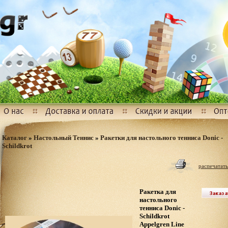
Каталог
»
Настольный Теннис
»
Ракетки для настольного тенниса Donic -
Schildkrot
распечатать
Ракетка для
настольного
тенниса Donic -
Schildkrot
Appelgren Line