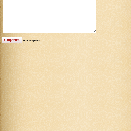
или
закрыть