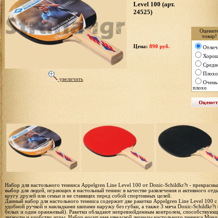
Level 100 (арт.
24525)
Оценит
товар!
Цена:
890 руб.
Отлич
Хоро
Средн
Плохо
увеличить
Очень
плохо
Набор для настольного тенниса Appelgren Line Level 100 от Donic-Schildkr?t - прекрасны
выбор для людей, играющих в настольный теннис в качестве развлечения и активного отд
кругу друзей или семьи и не ставящих перед собой спортивных целей.
Данный набор для настольного тенниса содержит две ракетки Appelgren Line Level 100 с
удобной ручкой и накладками шипами наружу без губки, а также 3 мяча Donic-Schildkr?t 
белых и один оранжевый). Ракетки обладают непревзойденным контролем, способствую
легкости и удобству игры. Набор носит имя шведской легенды настольного тенниса Мика