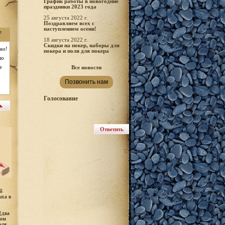
График работы в новогодние
праздники 2023 года
25 августа 2022 г.
Поздравляем всех с
наступлением осени!
е
18 августа 2022 г.
Скидки на покер, наборы для
но!
покера и поля для покера
шо
е
Все новости
Позвонить нам
Голосование
й
ыха в
(два
щим
эля