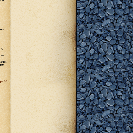
аты
 с
тве
уется
вых
ре >>