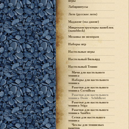
игры
Лабиринтусы
Лото (русское лото)
Маджонг (ма-джонг)
Микроконструкторы наноблок
(nanoblock)
Мозаика по номерам
Наборы игр
Настольные игры
Настольный Бильярд
Настольный Теннис
Мячи для настольного
тенниса
Наборы для настольного
тенниса
Ракетки для настольного
тенниса Cornilleau
Ракетки для настольного
тенниса Donic - Schildkrot
Ракетки для настольного
тенниса Stiga
Ракетки для настольного
тенниса Sunflex
Сетки для настольного
тенниса
Чехлы для теннисных
ракеток