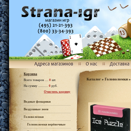
Корзина
Каталог
»
Головоломки
Всего товаров ....
0
шт.
На сумму ...........
0
руб.
Очистить корзину
Водные фонарики
Воздушные змеи
Головоломки
Головоломки верёвочные