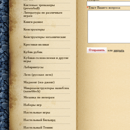
Кистевые тренажеры
*
Текст Вашего вопроса:
(powerball)
Литература по различным
играм
Книги разное
Конструкторы
Конструкторы механические
Крестики-нолики
или
закрыть
Кубик рубик
Кубики-головоломки и другие
игры
Лабиринтусы
Лото (русское лото)
Маджонг (ма-джонг)
Микроконструкторы наноблок
(nanoblock)
Мозаика по номерам
Наборы игр
Настольные игры
Настольный Бильярд
Настольный Теннис