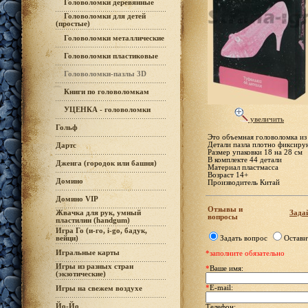
Головоломки деревянные
Головоломки для детей
(простые)
Головоломки металлические
Головоломки пластиковые
Головоломки-пазлы 3D
Книги по головоломкам
УЦЕНКА - головоломки
увеличить
Гольф
Это объемная головоломка из
Детали пазла плотно фиксирую
Дартс
Размер упаковки 18 на 28 см
В комплекте 44 детали
Дженга (городок или башня)
Материал пластмасса
Возраст 14+
Домино
Производитель Китай
Домино VIP
Отзывы и
Задай
Жвачка для рук, умный
вопросы
пластилин (handgum)
Игра Го (и-го, i-go, бадук,
вейци)
Задать вопрос
Остави
Игральные карты
*заполните обязательно
Игры из разных стран
*
Ваше имя:
(экзотические)
*
E-mail:
Игры на свежем воздухе
Йо-Йо
Телефон: