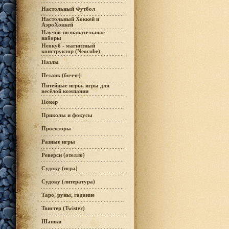
Настольный Футбол
Настольный Хоккей и
АэроХоккей
Научно-познавательные
наборы
Неокуб - магнитный
конструктор (Neocube)
Пазлы
Петанк (бочче)
Питейные игры, игры для
весёлой компании
Покер
Приколы и фокусы
Проекторы
Разные игры
Реверси (отелло)
Судоку (игра)
Судоку (литература)
Таро, руны, гадание
Твистер (Twister)
Шашки