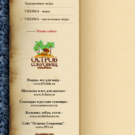
Электронные игры
УЦЕНКА - игры
УЦЕНКА - настольные игры
------>
Наши сайты:
Нарды, все для нард -
www.65club.ru
Шахматы
и все для шахмат -
www.1chess.ru
Самовары и русские
сувениры -
www.samowary.ru
Кальяны, табак, уголь -
www.arabicbazar.ru
Сайт "Острова Сокровищ" -
www.393.ru