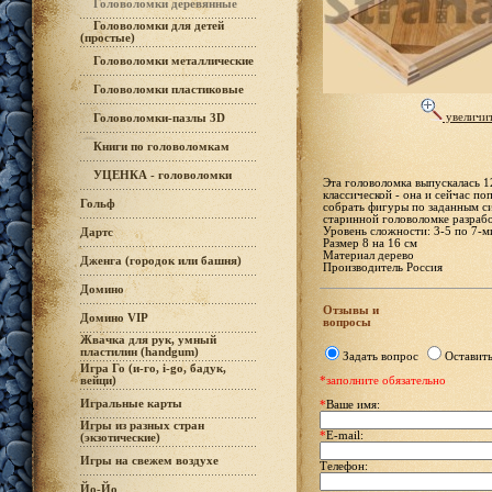
Головоломки деревянные
Головоломки для детей
(простые)
Головоломки металлические
Головоломки пластиковые
увеличи
Головоломки-пазлы 3D
Книги по головоломкам
УЦЕНКА - головоломки
Эта головоломка выпускалась 1
классической - она и сейчас по
Гольф
собрать фигуры по заданным си
старинной головоломке разрабо
Уровень сложности: 3-5 по 7-ми
Дартс
Размер 8 на 16 см
Материал дерево
Дженга (городок или башня)
Производитель Россия
Домино
Отзывы и
Домино VIP
вопросы
Жвачка для рук, умный
пластилин (handgum)
Задать вопрос
Оставить
Игра Го (и-го, i-go, бадук,
вейци)
*заполните обязательно
Игральные карты
*
Ваше имя:
Игры из разных стран
*
E-mail:
(экзотические)
Игры на свежем воздухе
Телефон:
Йо-Йо