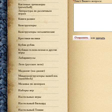
*
Текст Вашего вопроса:
Кистевые тренажеры
(powerball)
Литература по различным
играм
Книги разное
Конструкторы
Конструкторы механические
или
закрыть
Крестики-нолики
Кубик рубик
Кубики-головоломки и другие
игры
Лабиринтусы
Лото (русское лото)
Маджонг (ма-джонг)
Микроконструкторы наноблок
(nanoblock)
Мозаика по номерам
Наборы игр
Настольные игры
Настольный Бильярд
Настольный Теннис