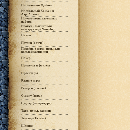
Настольный Футбол
Настольный Хоккей и
АэроХоккей
Научно-познавательные
наборы
Неокуб - магнитный
конструктор (Neocube)
Пазлы
Петанк (бочче)
Питейные игры, игры для
весёлой компании
Покер
Приколы и фокусы
Проекторы
Разные игры
Реверси (отелло)
Судоку (игра)
Судоку (литература)
Таро, руны, гадание
Твистер (Twister)
Шашки