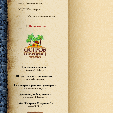
Электронные игры
УЦЕНКА - игры
УЦЕНКА - настольные игры
------>
Наши сайты:
Нарды, все для нард -
www.65club.ru
Шахматы
и все для шахмат -
www.1chess.ru
Самовары и русские
сувениры -
www.samowary.ru
Кальяны, табак, уголь -
www.arabicbazar.ru
Сайт "Острова Сокровищ" -
www.393.ru