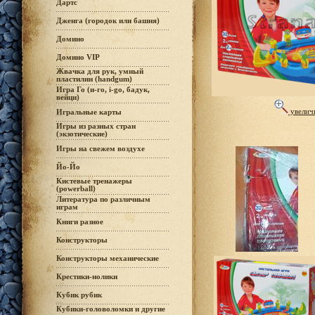
Дартс
Дженга (городок или башня)
Домино
Домино VIP
Жвачка для рук, умный
пластилин (handgum)
Игра Го (и-го, i-go, бадук,
вейци)
увелич
Игральные карты
Игры из разных стран
(экзотические)
Игры на свежем воздухе
Йо-Йо
Кистевые тренажеры
(powerball)
Литература по различным
играм
Книги разное
Конструкторы
Конструкторы механические
Крестики-нолики
Кубик рубик
Кубики-головоломки и другие