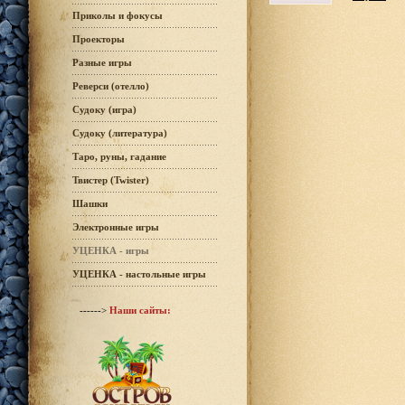
Приколы и фокусы
Проекторы
Разные игры
Реверси (отелло)
Судоку (игра)
Судоку (литература)
Таро, руны, гадание
Твистер (Twister)
Шашки
Электронные игры
УЦЕНКА - игры
УЦЕНКА - настольные игры
------>
Наши сайты: