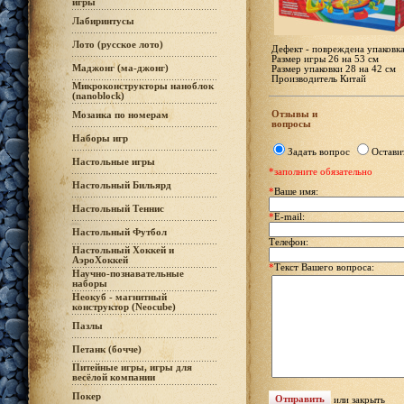
игры
Лабиринтусы
Лото (русское лото)
Дефект - повреждена упаковка
Размер игры 26 на 53 см
Маджонг (ма-джонг)
Размер упаковки 28 на 42 см
Производитель Китай
Микроконструкторы наноблок
(nanoblock)
Отзывы и
Мозаика по номерам
вопросы
Наборы игр
Задать вопрос
Остави
Настольные игры
*заполните обязательно
Настольный Бильярд
*
Ваше имя:
Настольный Теннис
*
E-mail:
Настольный Футбол
Телефон:
Настольный Хоккей и
АэроХоккей
*
Текст Вашего вопроса:
Научно-познавательные
наборы
Неокуб - магнитный
конструктор (Neocube)
Пазлы
Петанк (бочче)
Питейные игры, игры для
весёлой компании
Покер
или
закрыть