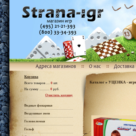
Корзина
Каталог
»
УЦЕНКА - игр
Всего товаров ....
0
шт.
На сумму ...........
0
руб.
Очистить корзину
Водные фонарики
Воздушные змеи
Головоломки
Гольф