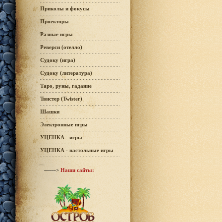
Приколы и фокусы
Проекторы
Разные игры
Реверси (отелло)
Судоку (игра)
Судоку (литература)
Таро, руны, гадание
Твистер (Twister)
Шашки
Электронные игры
УЦЕНКА - игры
УЦЕНКА - настольные игры
------>
Наши сайты: