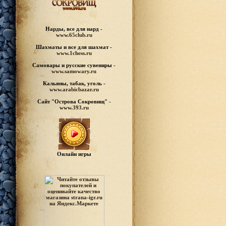
Нарды, все для нард -
www.65club.ru
Шахматы
и все для шахмат -
www.1chess.ru
Самовары и русские
сувениры -
www.samowary.ru
Кальяны, табак, уголь -
www.arabicbazar.ru
Сайт "Острова Сокровищ" -
www.393.ru
Онлайн игры