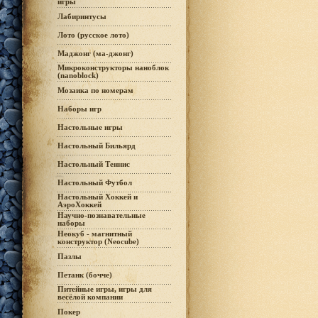
игры
Лабиринтусы
Лото (русское лото)
Маджонг (ма-джонг)
Микроконструкторы наноблок
(nanoblock)
Мозаика по номерам
Наборы игр
Настольные игры
Настольный Бильярд
Настольный Теннис
Настольный Футбол
Настольный Хоккей и
АэроХоккей
Научно-познавательные
наборы
Неокуб - магнитный
конструктор (Neocube)
Пазлы
Петанк (бочче)
Питейные игры, игры для
весёлой компании
Покер