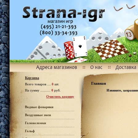
Корзина
Главная
Всего товаров ....
0
шт.
Извините, запрашив
На сумму ...........
0
руб.
Очистить корзину
Водные фонарики
Воздушные змеи
Головоломки
Гольф