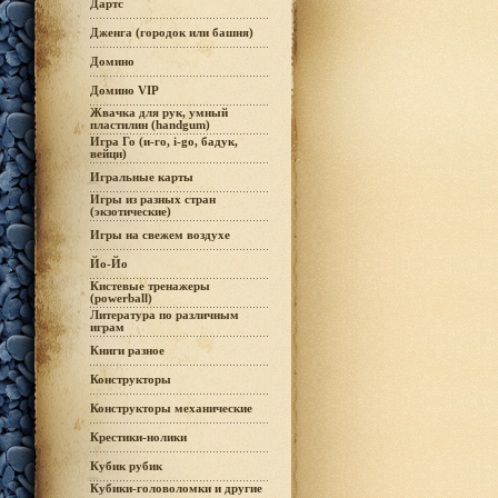
Дартс
Дженга (городок или башня)
Домино
Домино VIP
Жвачка для рук, умный
пластилин (handgum)
Игра Го (и-го, i-go, бадук,
вейци)
Игральные карты
Игры из разных стран
(экзотические)
Игры на свежем воздухе
Йо-Йо
Кистевые тренажеры
(powerball)
Литература по различным
играм
Книги разное
Конструкторы
Конструкторы механические
Крестики-нолики
Кубик рубик
Кубики-головоломки и другие