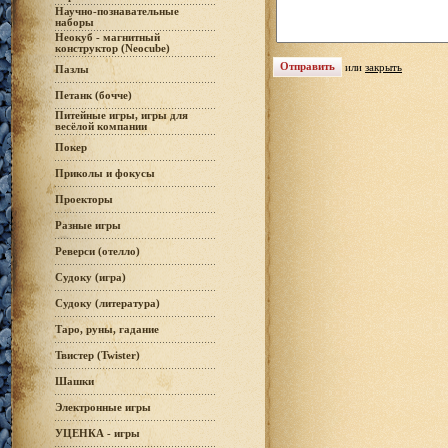
Научно-познавательные
наборы
Неокуб - магнитный
конструктор (Neocube)
или
закрыть
Пазлы
Петанк (бочче)
Питейные игры, игры для
весёлой компании
Покер
Приколы и фокусы
Проекторы
Разные игры
Реверси (отелло)
Судоку (игра)
Судоку (литература)
Таро, руны, гадание
Твистер (Twister)
Шашки
Электронные игры
УЦЕНКА - игры