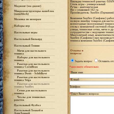
Накладка теннисной ракетки: GI
Стиль игры - универсальный
Маджонг (ма-джонг)
Ручка - анатомическая
Вес с упаковкой 162 гр.
Микроконструкторы наноблок
Производитель: Sunflex (Германия)
(nanoblock)
Компания Sunflex (Санфлекс) работ
Мозаика по номерам
полную линейку товаров для настол
всепогодные (всесезонные) теннис
Наборы игр
столы с компактной системой сборки
улицы, теннисные сетки, мячи и др
сотрудничестве с ведущими теннис
Настольные игры
Многолетний опыт, компетентность 
Sunflex (Санфлекс) при производст
Настольный Бильярд
тенниса компании Sunflex (Санфлек
Настольный Теннис
Отзывы и
Мячи для настольного
вопросы
тенниса
Наборы для настольного
тенниса
Задать вопрос
Оставить от
Ракетки для настольного
тенниса Cornilleau
*заполните обязательно
Ракетки для настольного
*
Ваше имя:
тенниса Donic - Schildkrot
Ракетки для настольного
*
E-mail:
тенниса Stiga
Ракетки для настольного
тенниса Sunflex
Телефон:
Сетки для настольного
тенниса
*
Текст Вашего вопроса:
Чехлы для теннисных
ракеток
Настольный Футбол
Настольный Хоккей и
АэроХоккей