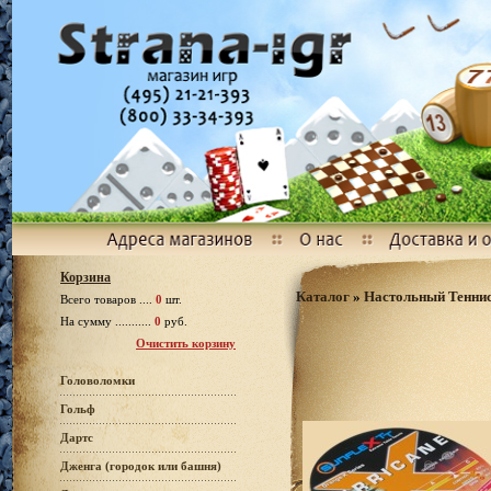
Корзина
Каталог
»
Настольный Тенни
Всего товаров ....
0
шт.
На сумму ...........
0
руб.
Очистить корзину
Головоломки
Гольф
Дартс
Дженга (городок или башня)