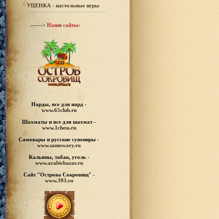
УЦЕНКА - настольные игры
------>
Наши сайты:
Нарды, все для нард -
www.65club.ru
Шахматы
и все для шахмат -
www.1chess.ru
Самовары и русские
сувениры -
www.samowary.ru
Кальяны, табак, уголь -
www.arabicbazar.ru
Сайт "Острова Сокровищ" -
www.393.ru