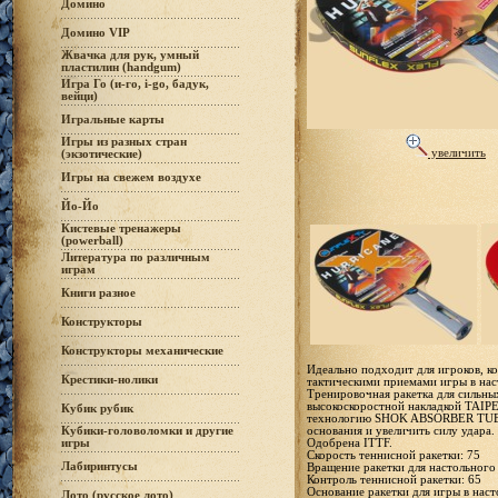
Домино
Домино VIP
Жвачка для рук, умный
пластилин (handgum)
Игра Го (и-го, i-go, бадук,
вейци)
Игральные карты
Игры из разных стран
увеличить
(экзотические)
Игры на свежем воздухе
Йо-Йо
Кистевые тренажеры
(powerball)
Литература по различным
играм
Книги разное
Конструкторы
Конструкторы механические
Идеально подходит для игроков, к
Крестики-нолики
тактическими приемами игры в нас
Тренировочная ракетка для сильны
высокоскоростной накладкой TAIPE
Кубик рубик
технологию SHOK ABSORBER TUBE
основания и увеличить силу удара.
Кубики-головоломки и другие
Одобрена ITTF.
игры
Скорость теннисной ракетки: 75
Лабиринтусы
Вращение ракетки для настольного 
Контроль теннисной ракетки: 65
Основание ракетки для игры в наст
Лото (русское лото)