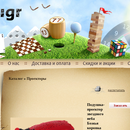
Каталог
»
Проекторы
распечатать
Подушка-
проектор
звездного
неба
Божья
коровка