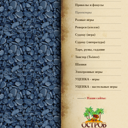
Приколы и фокусы
Проекторы
Разные игры
Реверси (отелло)
Судоку (игра)
Судоку (литература)
Таро, руны, гадание
Твистер (Twister)
Шашки
Электронные игры
УЦЕНКА - игры
УЦЕНКА - настольные игры
------>
Наши сайты: