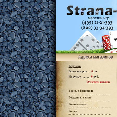
Корзина
Всего товаров ....
0
шт.
На сумму ...........
0
руб.
Очистить корзину
Водные фонарики
Воздушные змеи
Головоломки
Гольф