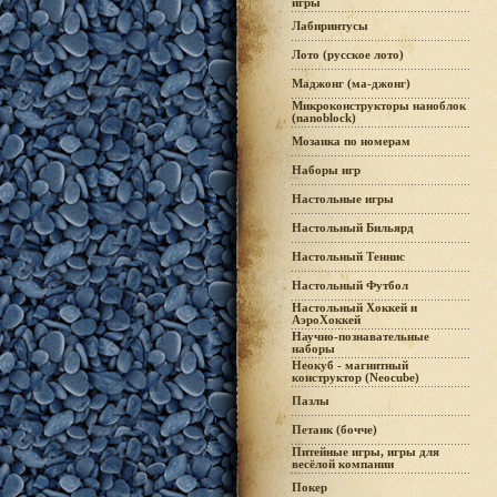
игры
Лабиринтусы
Лото (русское лото)
Маджонг (ма-джонг)
Микроконструкторы наноблок
(nanoblock)
Мозаика по номерам
Наборы игр
Настольные игры
Настольный Бильярд
Настольный Теннис
Настольный Футбол
Настольный Хоккей и
АэроХоккей
Научно-познавательные
наборы
Неокуб - магнитный
конструктор (Neocube)
Пазлы
Петанк (бочче)
Питейные игры, игры для
весёлой компании
Покер