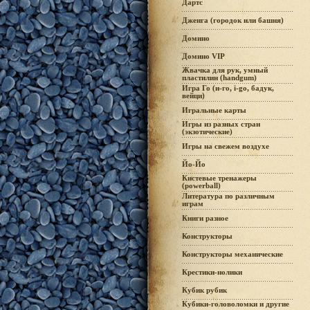
Дартс
Дженга (городок или башня)
Домино
Домино VIP
Жвачка для рук, умный
пластилин (handgum)
Игра Го (и-го, i-go, бадук,
вейци)
Игральные карты
Игры из разных стран
(экзотические)
Игры на свежем воздухе
Йо-Йо
Кистевые тренажеры
(powerball)
Литература по различным
играм
Книги разное
Конструкторы
Конструкторы механические
Крестики-нолики
Кубик рубик
Кубики-головоломки и другие