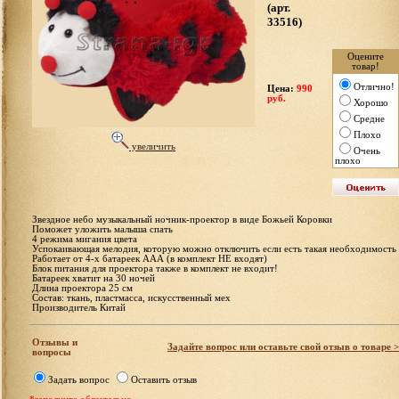
(арт.
33516)
Оцените
товар!
Отлично!
Цена:
990
руб.
Хорошо
Средне
Плохо
увеличить
Очень
плохо
Звездное небо музыкальный ночник-проектор в виде Божьей Коровки
Поможет уложить малыша спать
4 режима мигания цвета
Успокаивающая мелодия, которую можно отключить если есть такая необходимость
Работает от 4-х батареек ААА (в комплект НЕ входят)
Блок питания для проектора также в комплект не входит!
Батареек хватит на 30 ночей
Длина проектора 25 см
Состав: ткань, пластмасса, искусственный мех
Производитель Китай
Отзывы и
Задайте вопрос или оставьте свой отзыв о товаре 
вопросы
Задать вопрос
Оставить отзыв