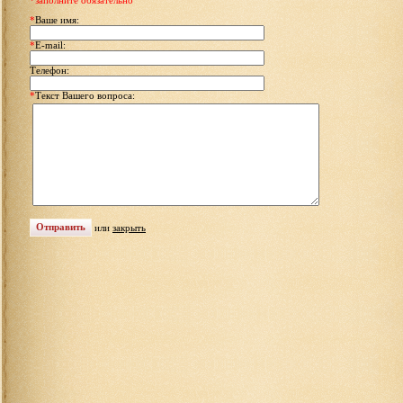
*заполните обязательно
*
Ваше имя:
*
E-mail:
Телефон:
*
Текст Вашего вопроса:
или
закрыть