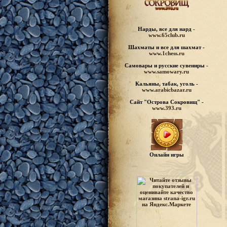
Нарды, все для нард -
www.65club.ru
Шахматы
и все для шахмат -
www.1chess.ru
Самовары и русские
сувениры -
www.samowary.ru
Кальяны, табак, уголь -
www.arabicbazar.ru
Сайт "Острова Сокровищ" -
www.393.ru
Онлайн игры