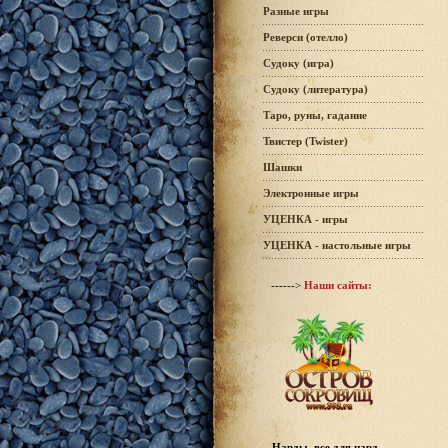
Разные игры
Реверси (отелло)
Судоку (игра)
Судоку (литература)
Таро, руны, гадание
Твистер (Twister)
Шашки
Электронные игры
УЦЕНКА - игры
УЦЕНКА - настольные игры
------>
Наши сайты:
Нарды, все для нард -