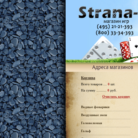
Корзина
Всего товаров ....
0
шт.
На сумму ...........
0
руб.
Очистить корзину
Водные фонарики
Воздушные змеи
Головоломки
Гольф