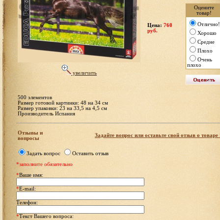
Оцените
товар!
Отлично!
Цена:
760
руб.
Хорошо
Средне
Плохо
Очень
плохо
увеличить
500 элементов
Размер готовой картинки: 48 на 34 см
Размер упаковки: 23 на 33,5 на 4,5 см
Производитель Испания
Отзывы и
Задайте вопрос или оставьте свой отзыв о товаре
вопросы
Задать вопрос
Оставить отзыв
*заполните обязательно
*
Ваше имя:
*
E-mail:
Телефон:
*
Текст Вашего вопроса: