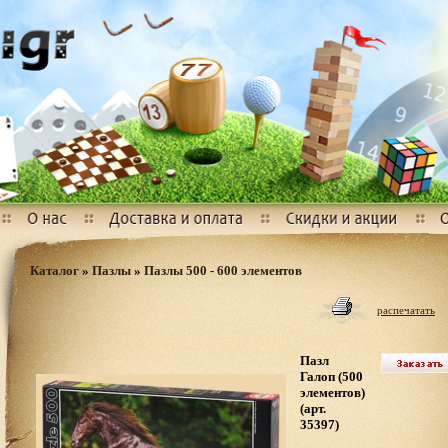
Каталог
»
Пазлы
»
Пазлы 500 - 600 элементов
распечатать
Пазл
Галоп (500
элементов)
(арт.
35397)