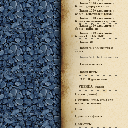
Пазлы 1000 элементов и
более - дворцы и замки
Пазлы 1000 элементов и
более - животные и рыбы
Пазлы 1000 элементов и
более - знаменитые картины
Пазлы 1000 элементов и
более - пейзажи
Пазлы 1000 элементов и
более - СЛОЖНЫЕ
Пазлы 3D
Пазлы 400 элементов и
менее
Пазлы 500 - 600 элементов
Пазлы магнитные
Пазлы шары
РАМКИ для пазлов
УЦЕНКА - пазлы
Петанк (бочче)
Питейные игры, игры для
весёлой компании
Покер
Приколы и фокусы
Проекторы