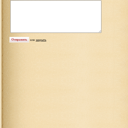
или
закрыть