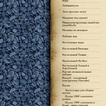
игры
Лабиринтусы
Лото (русское лото)
Маджонг (ма-джонг)
Микроконструкторы наноблок
(nanoblock)
Мозаика по номерам
Наборы игр
Настольные игры
Настольный Бильярд
Настольный Теннис
Настольный Футбол
Настольный Хоккей и
АэроХоккей
Научно-познавательные
наборы
Неокуб - магнитный
конструктор (Neocube)
Пазлы
Аксессуары для сборки
пазлов
Пазлы 1000 элементов -
разные
Пазлы 1000 элементов и
более - виды городов