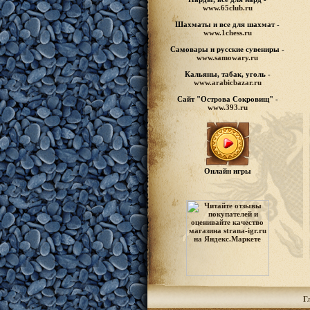
www.65club.ru
Шахматы
и все для шахмат -
www.1chess.ru
Самовары и русские
сувениры -
www.samowary.ru
Кальяны, табак, уголь -
www.arabicbazar.ru
Сайт "Острова Сокровищ" -
www.393.ru
Онлайн игры
Г