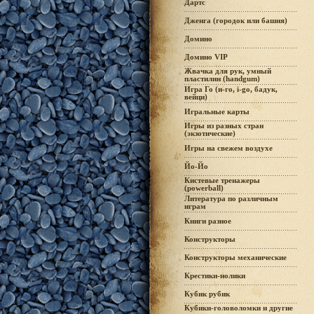
Дартс
Дженга (городок или башня)
Домино
Домино VIP
Жвачка для рук, умный
пластилин (handgum)
Игра Го (и-го, i-go, бадук,
вейци)
Игральные карты
Игры из разных стран
(экзотические)
Игры на свежем воздухе
Йо-Йо
Кистевые тренажеры
(powerball)
Литература по различным
играм
Книги разное
Конструкторы
Конструкторы механические
Крестики-нолики
Кубик рубик
Кубики-головоломки и другие