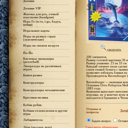
Домино
Домино VIP
Жвачка для рук, умный
пластилин (handgum)
Игра Го (и-го, i-go, бадук,
вейци)
Игральные карты
Игры из разных стран
(экзотические)
Игры на свежем воздухе
увеличить
Йо-Йо
200 элементов
Кистевые тренажеры
Размер готовой картинки 36 н
(powerball)
Размер упаковки: 23 на 33 см
Литература по различным
Каждый элемент пазла сделан
играм
слоем тонкой бумаги с льняно
позволяет избежать бликов н
Книги разное
Производитель Ravensburger 
Ravensburger — немецкая комп
Конструкторы
Основана Отто Робертом Мейе
1883 году.
Конструкторы механические
Компания выпускает интеллек
игрушки, ну и конечно всем 
Крестики-нолики
находится в Германии и Чехи
Кубик рубик
Отзывы и
Задай
Кубики-головоломки и другие
вопросы
игры
Лабиринтусы
Задать вопрос
Остави
Лото (русское лото)
*заполните обязательно