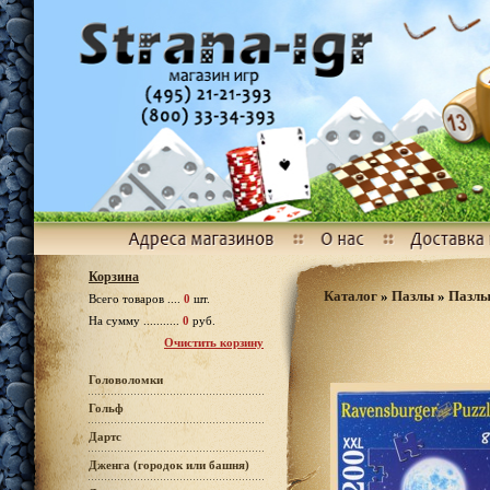
Корзина
Каталог
»
Пазлы
»
Пазлы
Всего товаров ....
0
шт.
На сумму ...........
0
руб.
Очистить корзину
Головоломки
Гольф
Дартс
Дженга (городок или башня)