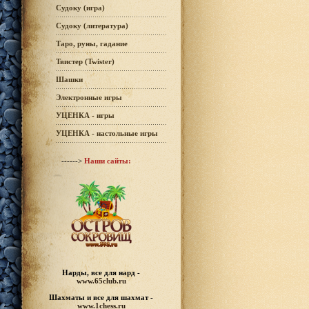
Судоку (игра)
Судоку (литература)
Таро, руны, гадание
Твистер (Twister)
Шашки
Электронные игры
УЦЕНКА - игры
УЦЕНКА - настольные игры
------>
Наши сайты:
Нарды, все для нард -
www.65club.ru
Шахматы
и все для шахмат -
www.1chess.ru