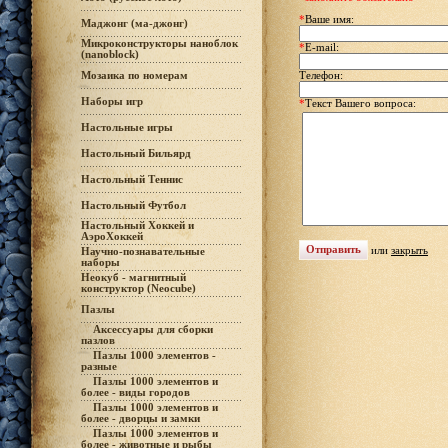
*
Ваше имя:
Маджонг (ма-джонг)
Микроконструкторы наноблок
*
E-mail:
(nanoblock)
Мозаика по номерам
Телефон:
Наборы игр
*
Текст Вашего вопроса:
Настольные игры
Настольный Бильярд
Настольный Теннис
Настольный Футбол
Настольный Хоккей и
АэроХоккей
или
закрыть
Научно-познавательные
наборы
Неокуб - магнитный
конструктор (Neocube)
Пазлы
Аксессуары для сборки
пазлов
Пазлы 1000 элементов -
разные
Пазлы 1000 элементов и
более - виды городов
Пазлы 1000 элементов и
более - дворцы и замки
Пазлы 1000 элементов и
более - животные и рыбы