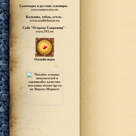
Самовары и русские
сувениры -
www.samowary.ru
Кальяны, табак, уголь -
www.arabicbazar.ru
Сайт "Острова Сокровищ" -
www.393.ru
Онлайн игры