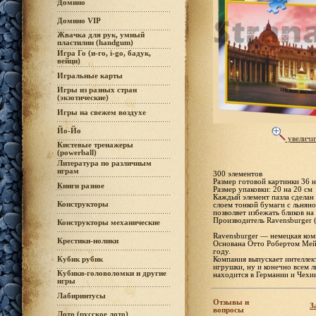
Домино
Домино VIP
Жвачка для рук, умный
пластилин (handgum)
Игра Го (и-го, i-go, бадук,
вейци)
Игральные карты
Игры из разных стран
(экзотические)
Игры на свежем воздухе
Йо-Йо
увеличи
Кистевые тренажеры
(powerball)
Литература по различным
играм
300 элементов
Размер готовой картинки 36 н
Книги разное
Размер упаковки: 20 на 20 см
Каждый элемент пазла сделан
Конструкторы
слоем тонкой бумаги с льняно
позволяет избежать бликов н
Производитель Ravensburger 
Конструкторы механические
Ravensburger — немецкая комп
Крестики-нолики
Основана Отто Робертом Мейе
году.
Компания выпускает интеллек
Кубик рубик
игрушки, ну и конечно всем 
Кубики-головоломки и другие
находится в Германии и Чехи
игры
Лабиринтусы
Отзывы и
З
вопросы
Лото (русское лото)