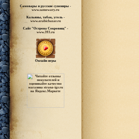
Самовары и русские
сувениры -
www.samowary.ru
Кальяны, табак, уголь -
www.arabicbazar.ru
Сайт "Острова Сокровищ" -
www.393.ru
Онлайн игры