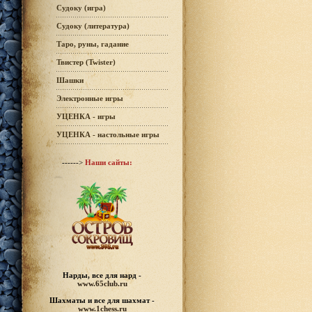
Судоку (игра)
Судоку (литература)
Таро, руны, гадание
Твистер (Twister)
Шашки
Электронные игры
УЦЕНКА - игры
УЦЕНКА - настольные игры
------>
Наши сайты:
Нарды, все для нард -
www.65club.ru
Шахматы
и все для шахмат -
www.1chess.ru