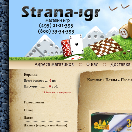
Корзина
Каталог
»
Пазлы
»
Пазлы
Всего товаров ....
0
шт.
На сумму ...........
0
руб.
Очистить корзину
Головоломки
Гольф
Дартс
Дженга (городок или башня)