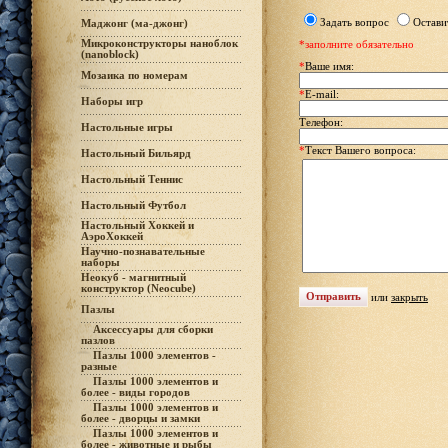
Задать вопрос
Остави
Маджонг (ма-джонг)
Микроконструкторы наноблок
*заполните обязательно
(nanoblock)
*
Ваше имя:
Мозаика по номерам
*
E-mail:
Наборы игр
Телефон:
Настольные игры
*
Текст Вашего вопроса:
Настольный Бильярд
Настольный Теннис
Настольный Футбол
Настольный Хоккей и
АэроХоккей
Научно-познавательные
наборы
Неокуб - магнитный
конструктор (Neocube)
или
закрыть
Пазлы
Аксессуары для сборки
пазлов
Пазлы 1000 элементов -
разные
Пазлы 1000 элементов и
более - виды городов
Пазлы 1000 элементов и
более - дворцы и замки
Пазлы 1000 элементов и
более - животные и рыбы