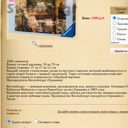
Оцените
товар!
Цена:
1490 руб.
Отличн
Хорош
Средне
Плохо
Очень
плохо
увеличить
1000 элементов
Размер готовой картинки: 50 на 70 см
Размер упаковки: 37 на 27 на 5,5 см
Каждый элемент головоломки сделан из прочного картона, который комбинируется со
слоем тонкой бумаги с льняной структурой. Такое сочетание материалов позволяет
избежать бликов на поверхности собранной картины.
Производитель Ravensburger (Германия)
Ravensburger — немецкая компания, производитель игр, пазлов и игрушек. Основана О
Робертом Мейером в городе Равенсбург на юге Германии в 1883 году.
Компания выпускает интеллектуальные игры, наборы для творчества, книжки-игрушки,
и конечно всем любимые пазлы. Производство Ravensburger находится в Германии и
Чехии.
Отзывы и
Задайте вопрос или оставьте свой отзыв о товар
вопросы
Задать вопрос
Оставить отзыв