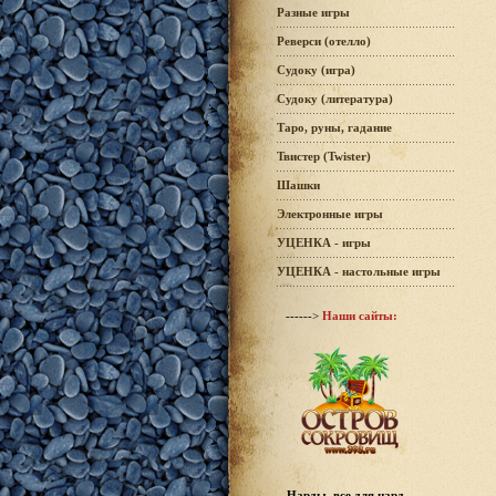
Разные игры
Реверси (отелло)
Судоку (игра)
Судоку (литература)
Таро, руны, гадание
Твистер (Twister)
Шашки
Электронные игры
УЦЕНКА - игры
УЦЕНКА - настольные игры
------>
Наши сайты:
Нарды, все для нард -