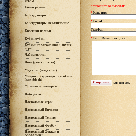
играм
*заполните обязательно
Книги разное
*
Ваше имя:
Конструкторы
*
E-mail:
Конструкторы механические
Телефон:
Крестики-нолики
*
Текст Вашего вопроса:
Кубик рубик
Кубики-головоломки и другие
игры
Лабиринтусы
Лото (русское лото)
Маджонг (ма-джонг)
Микроконструкторы наноблок
(nanoblock)
или
закрыть
Мозаика по номерам
Наборы игр
Настольные игры
Настольный Бильярд
Настольный Теннис
Настольный Футбол
Настольный Хоккей и
АэроХоккей