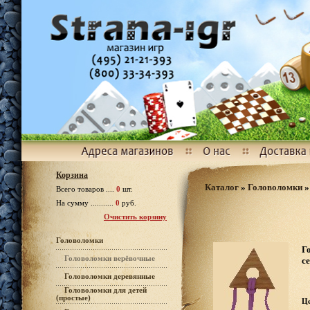
Корзина
Каталог
»
Головоломки
Всего товаров ....
0
шт.
На сумму ...........
0
руб.
Очистить корзину
Головоломки
Г
Головоломки верёвочные
се
Головоломки деревянные
Головоломки для детей
(простые)
Ц