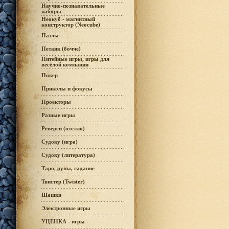
Научно-познавательные
наборы
Неокуб - магнитный
конструктор (Neocube)
Пазлы
Петанк (бочче)
Питейные игры, игры для
весёлой компании
Покер
Приколы и фокусы
Проекторы
Разные игры
Реверси (отелло)
Судоку (игра)
Судоку (литература)
Таро, руны, гадание
Твистер (Twister)
Шашки
Электронные игры
УЦЕНКА - игры