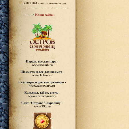
УЦЕНКА - настольные игры
------>
Наши сайты:
Нарды, все для нард -
www.65club.ru
Шахматы
и все для шахмат -
www.1chess.ru
Самовары и русские
сувениры -
www.samowary.ru
Кальяны, табак, уголь -
www.arabicbazar.ru
Сайт "Острова Сокровищ" -
www.393.ru