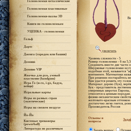
Головоломки металлические
Головоломки пластиковые
Головоломки-пазлы 3D
Ве
Книги по головоломкам
УЦЕНКА - головоломки
Гольф
Дартс
увеличить
Дженга (городок или башня)
Уровень сложности - 5
Размер головоломки - 6 на 5,5
Домино
Соединить вместе две части с
Шнурковые головоломки исста
Домино VIP
подобная этой, называется "а
континенте. Математики назы
Жвачка для рук, умный
При решении постарайтесь не
пластилин (handgum)
Вам удастся решить эту голо
Игра Го (и-го, i-go, бадук,
Материал: дерево (бук), верёв
вейци)
Бук - представитель листвен
умеренных широтах Европы, 
Игральные карты
относится к ценным породам 
физико-механическим свойств
Игры из разных стран
желтовато-красным оттенком о
(экзотические)
достаточно легко гнется, реж
Производитель Россия
Игры на свежем воздухе
Йо-Йо
Отзывы и
Задай
Кистевые тренажеры
вопросы
(powerball)
Литература по различным
Задать вопрос
Остави