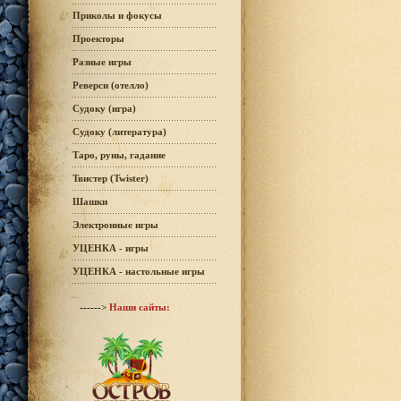
Приколы и фокусы
Проекторы
Разные игры
Реверси (отелло)
Судоку (игра)
Судоку (литература)
Таро, руны, гадание
Твистер (Twister)
Шашки
Электронные игры
УЦЕНКА - игры
УЦЕНКА - настольные игры
------>
Наши сайты: