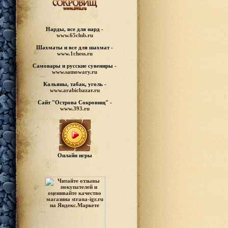
Нарды, все для нард -
www.65club.ru
Шахматы
и все для шахмат -
www.1chess.ru
Самовары и русские
сувениры -
www.samowary.ru
Кальяны, табак, уголь -
www.arabicbazar.ru
Сайт "Острова Сокровищ" -
www.393.ru
Онлайн игры