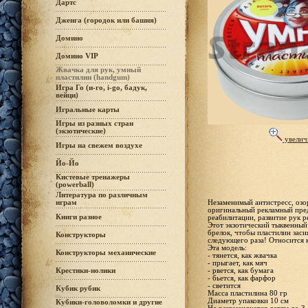
Дартс
Дженга (городок или башня)
Домино
Домино VIP
Жвачка для рук, умный
пластилин (handgum)
Игра Го (и-го, i-go, бадук,
вейци)
Игральные карты
Игры из разных стран
(экзотические)
увелич
Игры на свежем воздухе
Йо-Йо
Кистевые тренажеры
(powerball)
Литература по различным
Незаменимый антистресс, озо
играм
оригинальный рекламный пред
Книги разное
реабилитации, развитие рук р
Этот экзотический тыквенный
брелок, чтобы пластилин заси
Конструкторы
следующего раза! Относится 
Эта модель:
Конструкторы механические
- тянется, как жвачка
- прыгает, как мяч
- рвется, как бумага
Крестики-нолики
- бьется, как фарфор
- светится
Кубик рубик
Масса пластилина 80 гр
Диаметр упаковки 10 см
Кубики-головоломки и другие