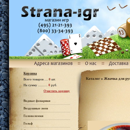
Корзина
Каталог
»
Жвачка для ру
Всего товаров ....
0
шт.
На сумму ...........
0
руб.
Очистить корзину
Водные фонарики
Воздушные змеи
Головоломки
Гольф