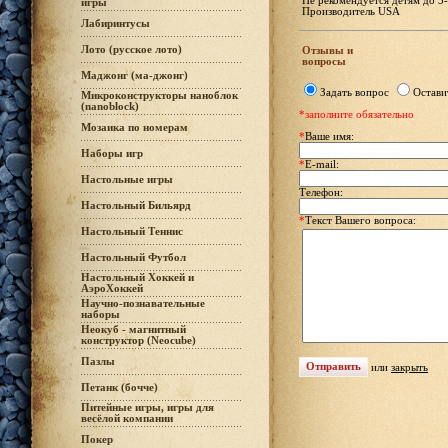
Не рекомендуется детям до 3-
игры
Производитель USA
Лабиринтусы
Лото (русское лото)
Отзывы и
вопросы
Маджонг (ма-джонг)
Задать вопрос
Остави
Микроконструкторы наноблок
(nanoblock)
*заполните обязательно
Мозаика по номерам
*
Ваше имя:
Наборы игр
*
E-mail:
Настольные игры
Телефон:
Настольный Бильярд
*
Текст Вашего вопроса:
Настольный Теннис
Настольный Футбол
Настольный Хоккей и
АэроХоккей
Научно-познавательные
наборы
Неокуб - магнитный
конструктор (Neocube)
Пазлы
или
закрыть
Петанк (бочче)
Питейные игры, игры для
весёлой компании
Покер