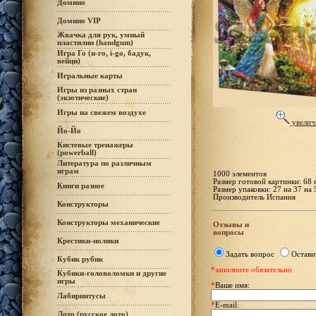
Домино
Домино VIP
Жвачка для рук, умный
пластилин (handgum)
Игра Го (и-го, i-go, бадук,
вейци)
Игральные карты
Игры из разных стран
(экзотические)
Игры на свежем воздухе
увелич
Йо-Йо
Кистевые тренажеры
(powerball)
Литература по различным
играм
1000 элементов
Размер готовой картинки: 68 
Книги разное
Размер упаковки: 27 на 37 на 
Производитель Испания
Конструкторы
Конструкторы механические
Отзывы и
вопросы
Крестики-нолики
Задать вопрос
Остави
Кубик рубик
*заполните обязательно
Кубики-головоломки и другие
игры
*
Ваше имя:
Лабиринтусы
*
E-mail:
Лото (русское лото)