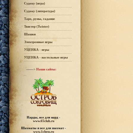
Судоку (игра)
Судоку (литература)
Таро, руны, гадание
Твистер (Twister)
Шашки
Электронные игры
УЦЕНКА - игры
УЦЕНКА - настольные игры
------>
Наши сайты:
Нарды, все для нард -
www.65club.ru
Шахматы
и все для шахмат -
www.1chess.ru