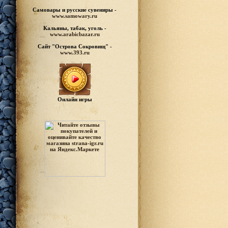
Самовары и русские
сувениры -
www.samowary.ru
Кальяны, табак, уголь -
www.arabicbazar.ru
Сайт "Острова Сокровищ" -
www.393.ru
Онлайн игры