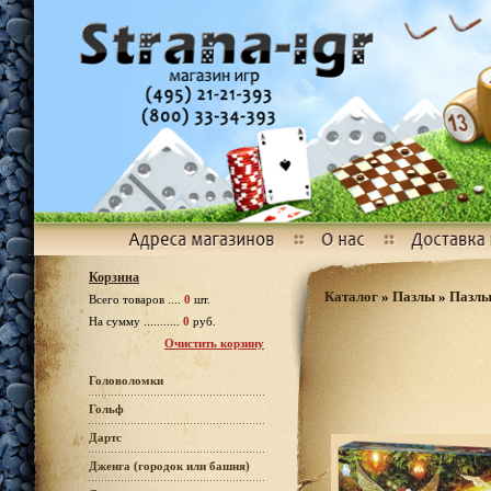
Корзина
Каталог
»
Пазлы
»
Пазлы
Всего товаров ....
0
шт.
На сумму ...........
0
руб.
Очистить корзину
Головоломки
Гольф
Дартс
Дженга (городок или башня)