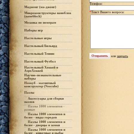
Телефон:
Маджонг (ма-джонг)
*
Текст Вашего вопроса:
Микроконструкторы наноблок
(nanoblock)
Мозаика по номерам
Наборы игр
Настольные игры
Настольный Бильярд
Настольный Теннис
или
закрыть
Настольный Футбол
Настольный Хоккей и
АэроХоккей
Научно-познавательные
наборы
Неокуб - магнитный
конструктор (Neocube)
Пазлы
Аксессуары для сборки
пазлов
Пазлы 1000 элементов -
разные
Пазлы 1000 элементов и
более - виды городов
Пазлы 1000 элементов и
более - дворцы и замки
Пазлы 1000 элементов и
более - животные и рыбы