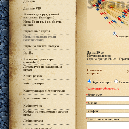
Домино
Домино VIP
Жвачка для рук, умный
пластилин (handgum)
Игра Го (и-го, i-go, бадук,
вейци)
Игральные карты
увелич
Игры из разных стран
(экзотические)
Игры на свежем воздухе
Длина 20 см
Йо-Йо
Материал дерево
Страна бренда Philos - Герма
Кистевые тренажеры
(powerball)
Литература по различным
играм
Отзывы и
З
вопросы
Книги разное
Задать вопрос
Остави
Конструкторы
*заполните обязательно
Конструкторы механические
*
Ваше имя:
Крестики-нолики
*
E-mail:
Кубик рубик
Телефон:
Кубики-головоломки и другие
игры
*
Текст Вашего вопроса:
Лабиринтусы
Лото (русское лото)