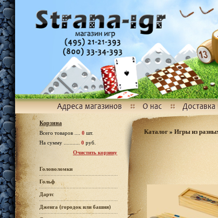
Корзина
Каталог
»
Игры из разных
Всего товаров ....
0
шт.
На сумму ...........
0
руб.
Очистить корзину
Головоломки
Гольф
Дартс
Дженга (городок или башня)