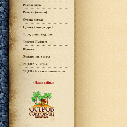
Разные игры
Реверси (отелло)
Судоку (игра)
Судоку (литература)
Таро, руны, гадание
Твистер (Twister)
Шашки
Электронные игры
УЦЕНКА - игры
УЦЕНКА - настольные игры
------>
Наши сайты: