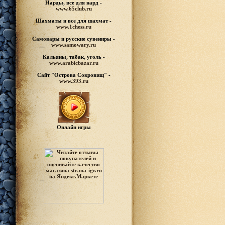
Нарды, все для нард -
www.65club.ru
Шахматы
и все для шахмат -
www.1chess.ru
Самовары и русские
сувениры -
www.samowary.ru
Кальяны, табак, уголь -
www.arabicbazar.ru
Сайт "Острова Сокровищ" -
www.393.ru
Онлайн игры