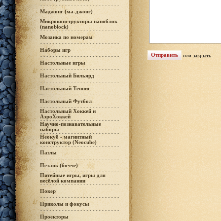
Маджонг (ма-джонг)
Микроконструкторы наноблок
(nanoblock)
Мозаика по номерам
Наборы игр
или
закрыть
Настольные игры
Настольный Бильярд
Настольный Теннис
Настольный Футбол
Настольный Хоккей и
АэроХоккей
Научно-познавательные
наборы
Неокуб - магнитный
конструктор (Neocube)
Пазлы
Петанк (бочче)
Питейные игры, игры для
весёлой компании
Покер
Приколы и фокусы
Проекторы