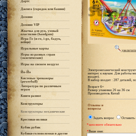
Дартс
Дженга (городок или башня)
Домино
Домино VIP
Жвачка для рук, умный
пластилин (handgum)
Игра Го (и-го, i-go, бадук,
вейци)
Игральные карты
увеличит
Игры из разных стран
(экзотические)
Игры на свежем воздухе
Электромеханический конструкто
Йо-Йо
интерес к наукам. Для работы м
входят).
Кистевые тренажеры
В набор входит : 287 деталей, 
(powerball)
Литература по различным
Возраст 6+
играм
Размер упаковки 26 на 36 см
Производитель Китай
Книги разное
Конструкторы
Отзывы и
вопросы
Конструкторы механические
Задать вопрос
Оставить 
Крестики-нолики
*заполните обязательно
Кубик рубик
*
Ваше имя:
Кубики-головоломки и другие