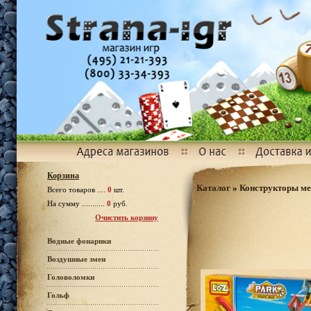
Корзина
Каталог
»
Конструкторы ме
Всего товаров ....
0
шт.
На сумму ...........
0
руб.
Очистить корзину
Водные фонарики
Воздушные змеи
Головоломки
Гольф