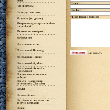
игры
*
E-mail:
Лабиринтусы
Телефон:
Лото (русское лото)
*
Текст Вашего вопроса:
Маджонг (ма-джонг)
Микроконструкторы наноблок
(nanoblock)
Мозаика по номерам
Наборы игр
Настольные игры
Настольный Бильярд
или
закрыть
Настольный Теннис
Настольный Футбол
Настольный Хоккей и
АэроХоккей
Научно-познавательные
наборы
Неокуб - магнитный
конструктор (Neocube)
Пазлы
Петанк (бочче)
Питейные игры, игры для
весёлой компании
Покер