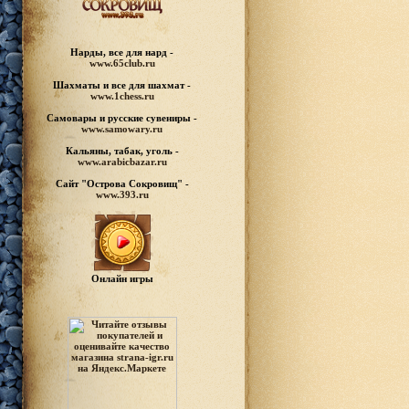
Нарды, все для нард -
www.65club.ru
Шахматы
и все для шахмат -
www.1chess.ru
Самовары и русские
сувениры -
www.samowary.ru
Кальяны, табак, уголь -
www.arabicbazar.ru
Сайт "Острова Сокровищ" -
www.393.ru
Онлайн игры