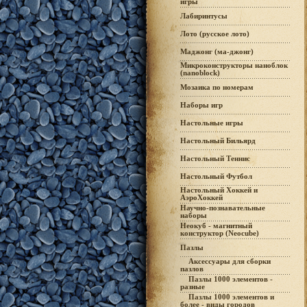
игры
Лабиринтусы
Лото (русское лото)
Маджонг (ма-джонг)
Микроконструкторы наноблок
(nanoblock)
Мозаика по номерам
Наборы игр
Настольные игры
Настольный Бильярд
Настольный Теннис
Настольный Футбол
Настольный Хоккей и
АэроХоккей
Научно-познавательные
наборы
Неокуб - магнитный
конструктор (Neocube)
Пазлы
Аксессуары для сборки
пазлов
Пазлы 1000 элементов -
разные
Пазлы 1000 элементов и
более - виды городов