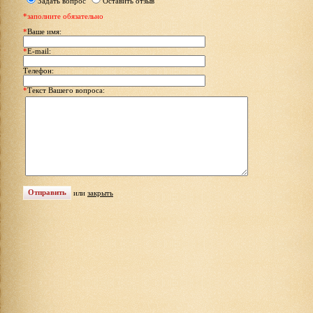
Задать вопрос
Оставить отзыв
*заполните обязательно
*
Ваше имя:
*
E-mail:
Телефон:
*
Текст Вашего вопроса:
или
закрыть