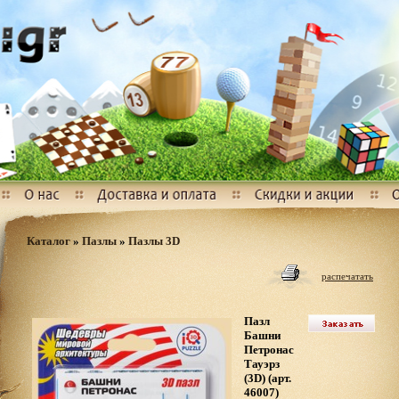
Каталог
»
Пазлы
»
Пазлы 3D
распечатать
Пазл
Башни
Петронас
Тауэрз
(3D) (арт.
46007)