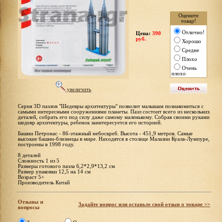
Оцените
товар!
Отлично!
Цена:
390
руб.
Хорошо
Средне
Плохо
Очень
плохо
увеличить
Серия 3D пазлов "Шедевры архитектуры" позволит малышам познакомиться с
самыми интересными сооружениями планеты. Пазл состоит всего из нескольких
деталей, собрать его под силу даже самому маленькому. Собрав своими руками
шедевр архитектуры, ребенок заинтересуется его историей.
Башни Петронас - 86-этажный небоскреб. Высота - 451,9 метров. Самые
высокие башни-близнецы в мире. Находятся в столице Малазии Куала-Лумпуре,
построены в 1998 году.
8 деталей
Сложность 1 из 5
Размеры готового пазла 6,2*2,9*13,2 см
Размер упаковки 12,5 на 14 см
Возраст 5+
Производитель Китай
Отзывы и
Задайте вопрос или оставьте свой отзыв о товаре >>
вопросы