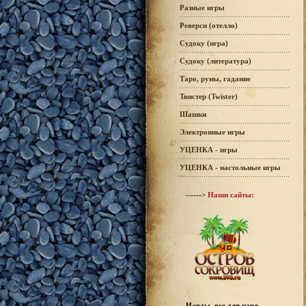
Разные игры
Реверси (отелло)
Судоку (игра)
Судоку (литература)
Таро, руны, гадание
Твистер (Twister)
Шашки
Электронные игры
УЦЕНКА - игры
УЦЕНКА - настольные игры
------>
Наши сайты:
Нарды, все для нард -