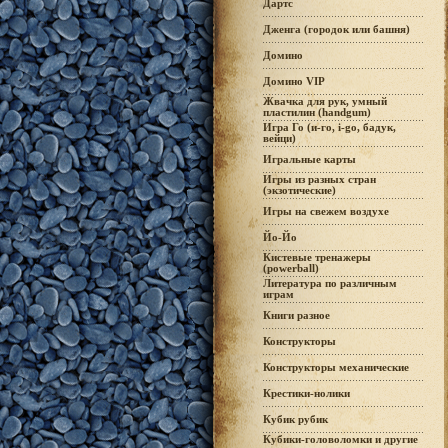
Дартс
Дженга (городок или башня)
Домино
Домино VIP
Жвачка для рук, умный
пластилин (handgum)
Игра Го (и-го, i-go, бадук,
вейци)
Игральные карты
Игры из разных стран
(экзотические)
Игры на свежем воздухе
Йо-Йо
Кистевые тренажеры
(powerball)
Литература по различным
играм
Книги разное
Конструкторы
Конструкторы механические
Крестики-нолики
Кубик рубик
Кубики-головоломки и другие