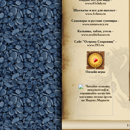
www.65club.ru
Шахматы
и все для шахмат -
www.1chess.ru
Самовары и русские
сувениры -
www.samowary.ru
Кальяны, табак, уголь -
www.arabicbazar.ru
Сайт "Острова Сокровищ" -
www.393.ru
Онлайн игры
Г