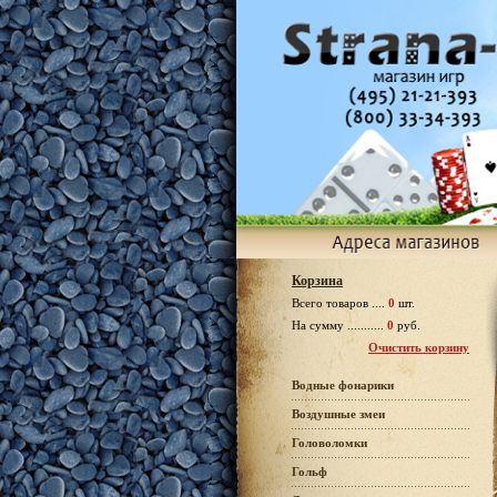
Корзина
Всего товаров ....
0
шт.
На сумму ...........
0
руб.
Очистить корзину
Водные фонарики
Воздушные змеи
Головоломки
Гольф