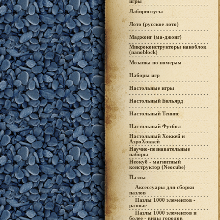
игры
Лабиринтусы
Лото (русское лото)
Маджонг (ма-джонг)
Микроконструкторы наноблок
(nanoblock)
Мозаика по номерам
Наборы игр
Настольные игры
Настольный Бильярд
Настольный Теннис
Настольный Футбол
Настольный Хоккей и
АэроХоккей
Научно-познавательные
наборы
Неокуб - магнитный
конструктор (Neocube)
Пазлы
Аксессуары для сборки
пазлов
Пазлы 1000 элементов -
разные
Пазлы 1000 элементов и
более - виды городов