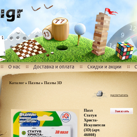
Каталог
»
Пазлы
»
Пазлы 3D
распечатать
Пазл
Статуя
Христа-
Искупителя
(3D) (арт.
46008)