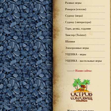
Разные игры
Реверси (отелло)
Судоку (игра)
Судоку (литература)
Таро, руны, гадание
Твистер (Twister)
Шашки
Электронные игры
УЦЕНКА - игры
УЦЕНКА - настольные игры
------>
Наши сайты:
Нарды, все для нард -