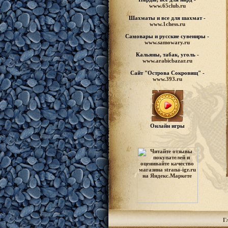
www.65club.ru
Шахматы
и все для шахмат -
www.1chess.ru
Самовары и русские
сувениры -
www.samowary.ru
Кальяны, табак, уголь -
www.arabicbazar.ru
Сайт "Острова Сокровищ" -
www.393.ru
Онлайн игры
Г