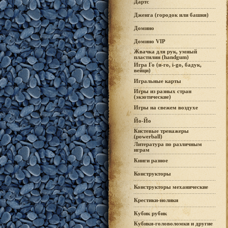
Дартс
Дженга (городок или башня)
Домино
Домино VIP
Жвачка для рук, умный
пластилин (handgum)
Игра Го (и-го, i-go, бадук,
вейци)
Игральные карты
Игры из разных стран
(экзотические)
Игры на свежем воздухе
Йо-Йо
Кистевые тренажеры
(powerball)
Литература по различным
играм
Книги разное
Конструкторы
Конструкторы механические
Крестики-нолики
Кубик рубик
Кубики-головоломки и другие