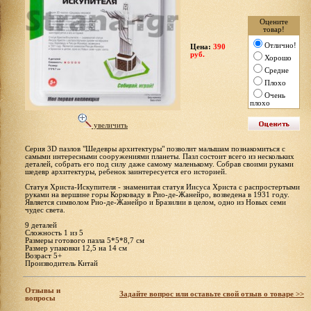
Оцените
товар!
Отлично!
Цена:
390
руб.
Хорошо
Средне
Плохо
Очень
плохо
увеличить
Серия 3D пазлов "Шедевры архитектуры" позволит малышам познакомиться с
самыми интересными сооружениями планеты. Пазл состоит всего из нескольких
деталей, собрать его под силу даже самому маленькому. Собрав своими руками
шедевр архитектуры, ребенок заинтересуется его историей.
Статуя Христа-Искупителя - знаменитая статуя Иисуса Христа с распростертыми
руками на вершине горы Корковаду в Рио-де-Жанейро, возведена в 1931 году.
Является символом Рио-де-Жанейро и Бразилии в целом, одно из Новых семи
чудес света.
9 деталей
Сложность 1 из 5
Размеры готового пазла 5*5*8,7 см
Размер упаковки 12,5 на 14 см
Возраст 5+
Производитель Китай
Отзывы и
Задайте вопрос или оставьте свой отзыв о товаре >>
вопросы