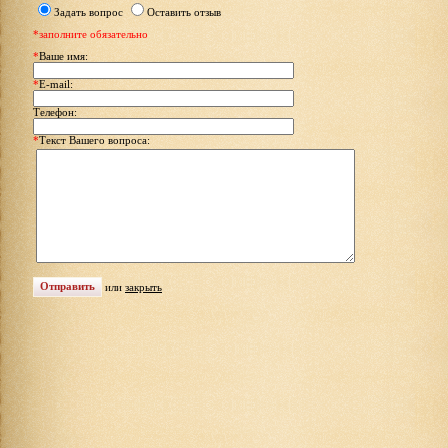
Задать вопрос
Оставить отзыв
*заполните обязательно
*
Ваше имя:
*
E-mail:
Телефон:
*
Текст Вашего вопроса:
или
закрыть