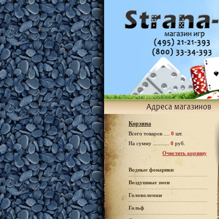
Корзина
Всего товаров ....
0
шт.
На сумму ...........
0
руб.
Очистить корзину
Водные фонарики
Воздушные змеи
Головоломки
Гольф