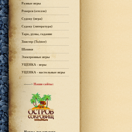
Разные игры
Реверси (отелло)
Судоку (игра)
Судоку (литература)
Таро, руны, гадание
Твистер (Twister)
Шашки
Электронные игры
УЦЕНКА - игры
УЦЕНКА - настольные игры
------>
Наши сайты:
Нарды, все для нард -