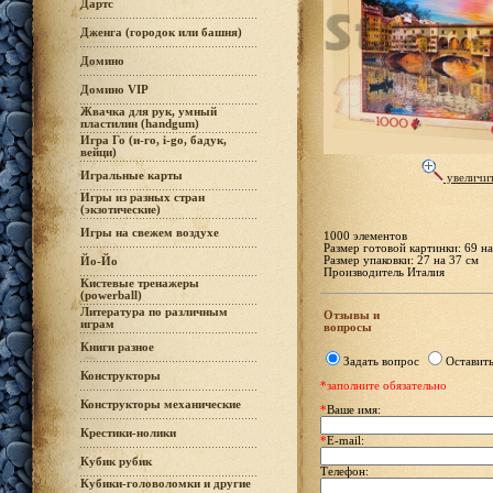
Дартс
Дженга (городок или башня)
Домино
Домино VIP
Жвачка для рук, умный
пластилин (handgum)
Игра Го (и-го, i-go, бадук,
вейци)
Игральные карты
увеличи
Игры из разных стран
(экзотические)
Игры на свежем воздухе
1000 элементов
Размер готовой картинки: 69 на
Размер упаковки: 27 на 37 см
Йо-Йо
Производитель Италия
Кистевые тренажеры
(powerball)
Литература по различным
Отзывы и
играм
вопросы
Книги разное
Задать вопрос
Оставить
Конструкторы
*заполните обязательно
Конструкторы механические
*
Ваше имя:
Крестики-нолики
*
E-mail:
Кубик рубик
Телефон:
Кубики-головоломки и другие