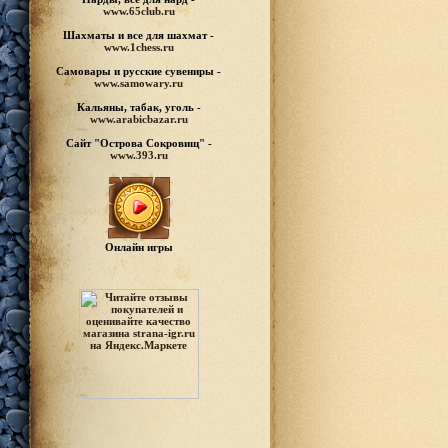
www.65club.ru
Шахматы
и все для шахмат -
www.1chess.ru
Самовары и русские
сувениры -
www.samowary.ru
Кальяны, табак, уголь -
www.arabicbazar.ru
Сайт "Острова Сокровищ" -
www.393.ru
Онлайн игры