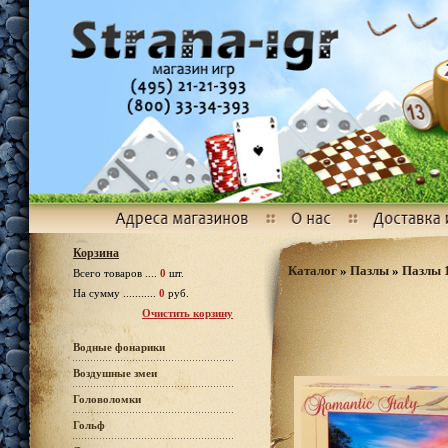
Корзина
Каталог
»
Пазлы
»
Пазлы 1
Всего товаров ....
0
шт.
На сумму ...........
0
руб.
Очистить корзину
Водные фонарики
Воздушные змеи
Головоломки
Гольф