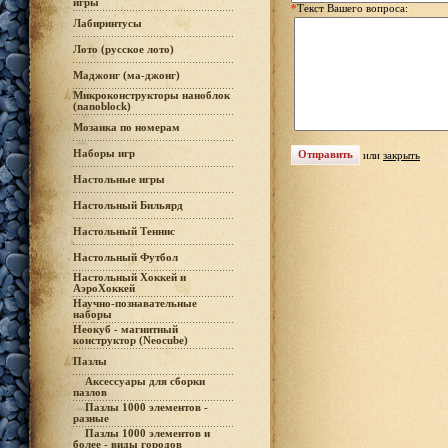
игры
*
Текст Вашего вопроса:
Лабиринтусы
Лото (русское лото)
Маджонг (ма-джонг)
Микроконструкторы наноблок
(nanoblock)
Мозаика по номерам
Наборы игр
или
закрыть
Настольные игры
Настольный Бильярд
Настольный Теннис
Настольный Футбол
Настольный Хоккей и
АэроХоккей
Научно-познавательные
наборы
Неокуб - магнитный
конструктор (Neocube)
Пазлы
Аксессуары для сборки
пазлов
Пазлы 1000 элементов -
разные
Пазлы 1000 элементов и
более - виды городов