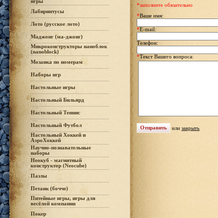
игры
*заполните обязательно
Лабиринтусы
*
Ваше имя:
Лото (русское лото)
*
E-mail:
Маджонг (ма-джонг)
Телефон:
Микроконструкторы наноблок
(nanoblock)
*
Текст Вашего вопроса:
Мозаика по номерам
Наборы игр
Настольные игры
Настольный Бильярд
Настольный Теннис
Настольный Футбол
или
закрыть
Настольный Хоккей и
АэроХоккей
Научно-познавательные
наборы
Неокуб - магнитный
конструктор (Neocube)
Пазлы
Петанк (бочче)
Питейные игры, игры для
весёлой компании
Покер