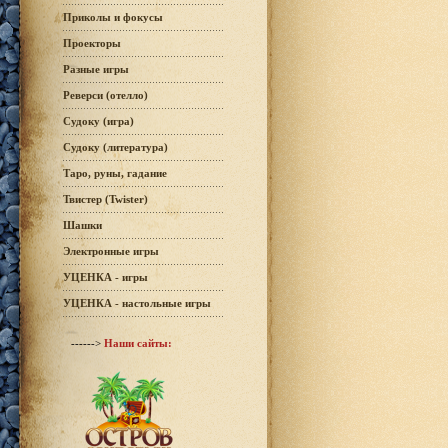
Приколы и фокусы
Проекторы
Разные игры
Реверси (отелло)
Судоку (игра)
Судоку (литература)
Таро, руны, гадание
Твистер (Twister)
Шашки
Электронные игры
УЦЕНКА - игры
УЦЕНКА - настольные игры
------>
Наши сайты: