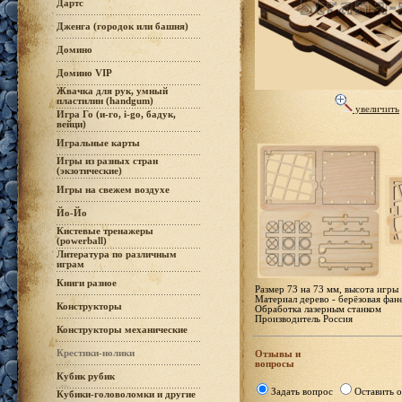
Дартс
Дженга (городок или башня)
Домино
Домино VIP
Жвачка для рук, умный
пластилин (handgum)
увеличить
Игра Го (и-го, i-go, бадук,
вейци)
Игральные карты
Игры из разных стран
(экзотические)
Игры на свежем воздухе
Йо-Йо
Кистевые тренажеры
(powerball)
Литература по различным
играм
Книги разное
Размер 73 на 73 мм, высота игры
Материал дерево - берёзовая фан
Конструкторы
Обработка лазерным станком
Производитель Россия
Конструкторы механические
Крестики-нолики
Отзывы и
вопросы
Кубик рубик
Задать вопрос
Оставить о
Кубики-головоломки и другие