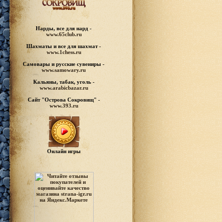
Нарды, все для нард -
www.65club.ru
Шахматы
и все для шахмат -
www.1chess.ru
Самовары и русские
сувениры -
www.samowary.ru
Кальяны, табак, уголь -
www.arabicbazar.ru
Сайт "Острова Сокровищ" -
www.393.ru
Онлайн игры