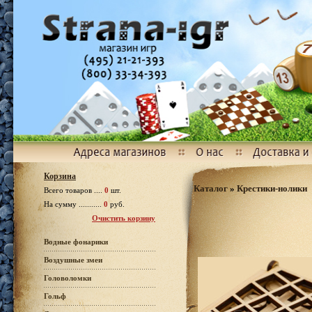
Корзина
Каталог
»
Крестики-нолики
Всего товаров ....
0
шт.
На сумму ...........
0
руб.
Очистить корзину
Водные фонарики
Воздушные змеи
Головоломки
Гольф