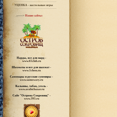
УЦЕНКА - настольные игры
------>
Наши сайты:
Нарды, все для нард -
www.65club.ru
Шахматы
и все для шахмат -
www.1chess.ru
Самовары и русские
сувениры -
www.samowary.ru
Кальяны, табак, уголь -
www.arabicbazar.ru
Сайт "Острова Сокровищ" -
www.393.ru