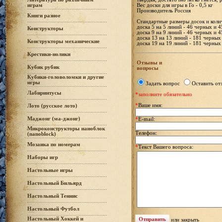
Вес доски для игры в Го - 0,5 кг
играм
Производитель Россия
Книги разное
Стандартные размеры досок и колич
доска 5 на 5 линий - 46 черных и 
Конструкторы
доска 9 на 9 линий - 46 черных и 
доска 13 на 13 линий - 181 черных
Конструкторы механические
доска 19 на 19 линий - 181 черных
Крестики-нолики
Отзывы и
Кубик рубик
вопросы
Кубики-головоломки и другие
игры
Задать вопрос
Оставить от
Лабиринтусы
*заполните обязательно
*
Ваше имя:
Лото (русское лото)
Маджонг (ма-джонг)
*
E-mail:
Микроконструкторы наноблок
Телефон:
(nanoblock)
Мозаика по номерам
*
Текст Вашего вопроса:
Наборы игр
Настольные игры
Настольный Бильярд
Настольный Теннис
Настольный Футбол
Настольный Хоккей и
или
закрыть