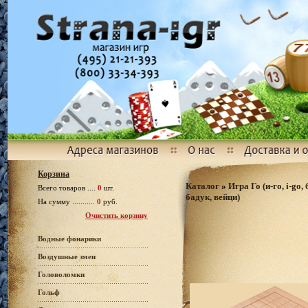
Корзина
Каталог
»
Игра Го (и-го, i-go,
Всего товаров ....
0
шт.
бадук, вейци)
На сумму ...........
0
руб.
Очистить корзину
Водные фонарики
Воздушные змеи
Головоломки
Гольф