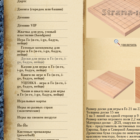
Дартс
Дженга (городок или башня)
Домино
Домино VIP
Жвачка для рук, умный
пластилин (handgum)
Игра Го (и-го, i-go, бадук,
вейци)
увеличить
Готовые комплекты для
игры в Го (и-го, i-go, бадук,
вейци)
Доски для игры в Го (и-го, i-
go, бадук, вейци)
Камни для игры в Го (и-го,
i-go, бадук, вейци)
Книги по игре в Го (и-го, i-
go, бадук, вейци)
УЦЕНКА - игра в Го (и-го, i-
go, бадук, вейци)
Чаши и шкатулки для игры
в Го (и-го, i-go, бадук, вейци)
Игральные карты
Игры из разных стран
Размер доски для игры в Го 21 на 2
(экзотические)
Толщина доски 15 мм
5 на 5 линий на одной стороне и 9
Игры на свежем воздухе
Размер клетки игрового поля 2,2 на
Материал доски - ДСП, снаружи п
Йо-Йо
Бук – представитель лиственных п
Европы, Азии и Северной Америки.
Кистевые тренажеры
Древесина бука сходна по некотор
(powerball)
красивую текстуру, белую с желтов
твердая, достаточно легко гнется,
Литература по различным