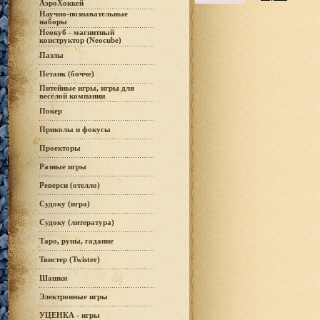
АэроХоккей
Научно-познавательные
наборы
Неокуб - магнитный
конструктор (Neocube)
Пазлы
Петанк (бочче)
Питейные игры, игры для
весёлой компании
Покер
Приколы и фокусы
Проекторы
Разные игры
Реверси (отелло)
Судоку (игра)
Судоку (литература)
Таро, руны, гадание
Твистер (Twister)
Шашки
Электронные игры
УЦЕНКА - игры