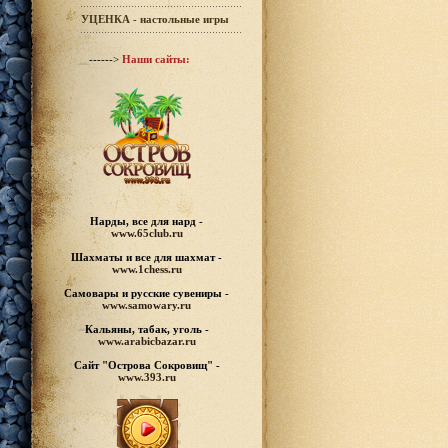
УЦЕНКА - настольные игры
------>
Наши сайты:
Нарды, все для нард -
www.65club.ru
Шахматы
и все для шахмат -
www.1chess.ru
Самовары и русские
сувениры -
www.samowary.ru
Кальяны, табак, уголь -
www.arabicbazar.ru
Сайт "Острова Сокровищ" -
www.393.ru