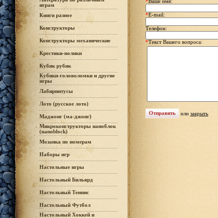
*
Ваше имя:
играм
*
E-mail:
Книги разное
Конструкторы
Телефон:
Конструкторы механические
*
Текст Вашего вопроса:
Крестики-нолики
Кубик рубик
Кубики-головоломки и другие
игры
Лабиринтусы
Лото (русское лото)
или
закрыть
Маджонг (ма-джонг)
Микроконструкторы наноблок
(nanoblock)
Мозаика по номерам
Наборы игр
Настольные игры
Настольный Бильярд
Настольный Теннис
Настольный Футбол
Настольный Хоккей и