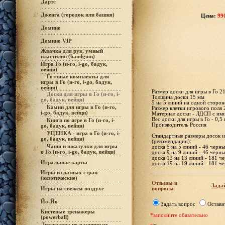
Дартс
Дженга (городок или башня)
Цена:
99
Домино
Домино VIP
Жвачка для рук, умный
пластилин (handgum)
Игра Го (и-го, i-go, бадук,
вейци)
Готовые комплекты для
игры в Го (и-го, i-go, бадук,
вейци)
Размер доски для игры в Го 21
Доски для игры в Го (и-го, i-
Толщина доски 15 мм
go, бадук, вейци)
5 на 5 линий на одной сторон
Камни для игры в Го (и-го,
Размер клетки игрового поля 2
i-go, бадук, вейци)
Материал доски - ЛДСП с им
Вес доски для игры в Го - 0,5 
Книги по игре в Го (и-го, i-
Производитель Россия
go, бадук, вейци)
УЦЕНКА - игра в Го (и-го, i-
Стандартные размеры досок и
go, бадук, вейци)
(рекомендации):
Чаши и шкатулки для игры
доска 5 на 5 линий - 46 черн
в Го (и-го, i-go, бадук, вейци)
доска 9 на 9 линий - 46 черн
доска 13 на 13 линий - 181 ч
Игральные карты
доска 19 на 19 линий - 181 ч
Игры из разных стран
(экзотические)
Отзывы и
Задай
вопросы
Игры на свежем воздухе
Йо-Йо
Задать вопрос
Остави
Кистевые тренажеры
*заполните обязательно
(powerball)
Литература по различным