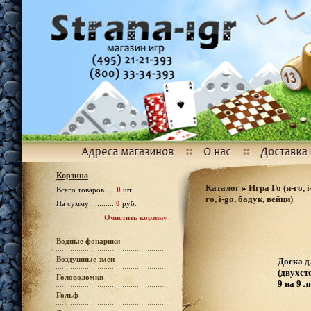
Корзина
Каталог
»
Игра Го (и-го, i
Всего товаров ....
0
шт.
го, i-go, бадук, вейци)
На сумму ...........
0
руб.
Очистить корзину
Водные фонарики
Воздушные змеи
Доска д
(двухст
Головоломки
9 на 9 л
Гольф