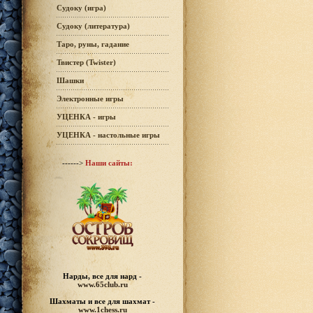
Судоку (игра)
Судоку (литература)
Таро, руны, гадание
Твистер (Twister)
Шашки
Электронные игры
УЦЕНКА - игры
УЦЕНКА - настольные игры
------>
Наши сайты:
Нарды, все для нард -
www.65club.ru
Шахматы
и все для шахмат -
www.1chess.ru