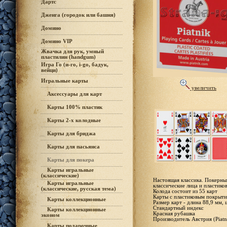
Дартс
Дженга (городок или башня)
Домино
Домино VIP
Жвачка для рук, умный
пластилин (handgum)
Игра Го (и-го, i-go, бадук,
вейци)
Игральные карты
увеличить
Аксессуары для карт
Карты 100% пластик
Карты 2-х колодные
Карты для бриджа
Карты для пасьянса
Карты для покера
Карты игральные
(классические)
Настоящая классика. Покерны
Карты игральные
классические лица и пластико
(классические, русская тема)
Колода состоит из 55 карт
Карты с пластиковым покрыт
Карты коллекционные
Размер карт - длина 88,9 мм,
Стандартный индекс
Карты коллекционные
Красная рубашка
эконом
Производитель Австрия (Piatn
Карты подарочные