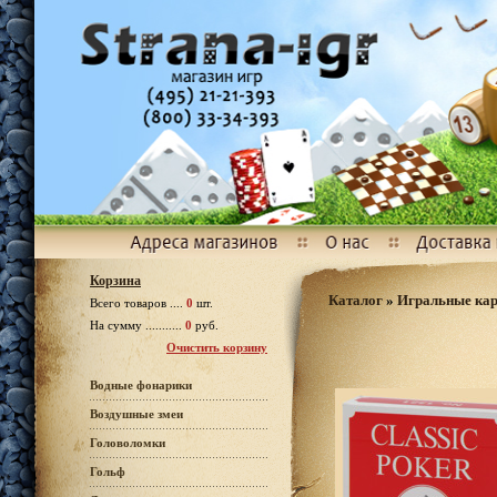
Корзина
Каталог
»
Игральные ка
Всего товаров ....
0
шт.
На сумму ...........
0
руб.
Очистить корзину
Водные фонарики
Воздушные змеи
Головоломки
Гольф