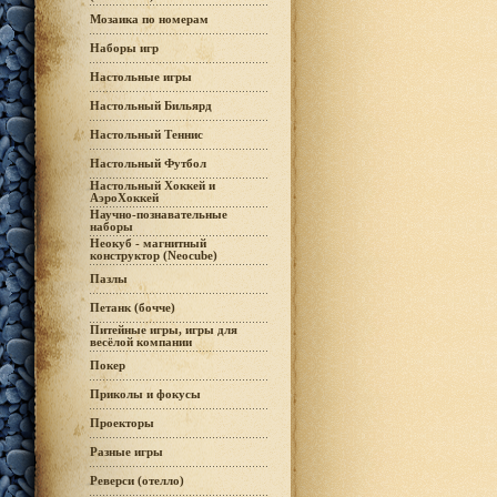
Мозаика по номерам
Наборы игр
Настольные игры
Настольный Бильярд
Настольный Теннис
Настольный Футбол
Настольный Хоккей и
АэроХоккей
Научно-познавательные
наборы
Неокуб - магнитный
конструктор (Neocube)
Пазлы
Петанк (бочче)
Питейные игры, игры для
весёлой компании
Покер
Приколы и фокусы
Проекторы
Разные игры
Реверси (отелло)