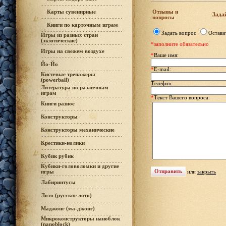
Отзывы и
Карты сувенирные
Задай
вопросы
Книги по карточным играм
Задать вопрос
Остави
Игры из разных стран
(экзотические)
*заполните обязательно
Игры на свежем воздухе
*
Ваше имя:
Йо-Йо
*
E-mail:
Кистевые тренажеры
(powerball)
Телефон:
Литература по различным
играм
*
Текст Вашего вопроса:
Книги разное
Конструкторы
Конструкторы механические
Крестики-нолики
Кубик рубик
Кубики-головоломки и другие
или
закрыть
игры
Лабиринтусы
Лото (русское лото)
Маджонг (ма-джонг)
Микроконструкторы наноблок
(nanoblock)