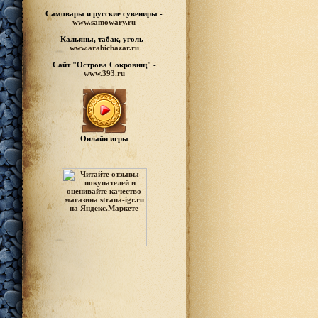
Самовары и русские
сувениры -
www.samowary.ru
Кальяны, табак, уголь -
www.arabicbazar.ru
Сайт "Острова Сокровищ" -
www.393.ru
Онлайн игры