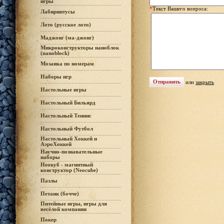
игры
*
Текст Вашего вопроса:
Лабиринтусы
Лото (русское лото)
Маджонг (ма-джонг)
Микроконструкторы наноблок
(nanoblock)
Мозаика по номерам
Наборы игр
или
закрыть
Настольные игры
Настольный Бильярд
Настольный Теннис
Настольный Футбол
Настольный Хоккей и
АэроХоккей
Научно-познавательные
наборы
Неокуб - магнитный
конструктор (Neocube)
Пазлы
Петанк (бочче)
Питейные игры, игры для
весёлой компании
Покер