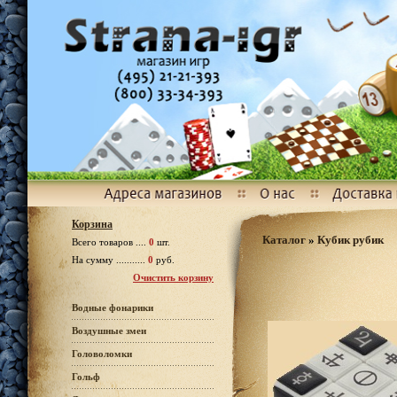
Корзина
Каталог
»
Кубик рубик
Всего товаров ....
0
шт.
На сумму ...........
0
руб.
Очистить корзину
Водные фонарики
Воздушные змеи
Головоломки
Гольф