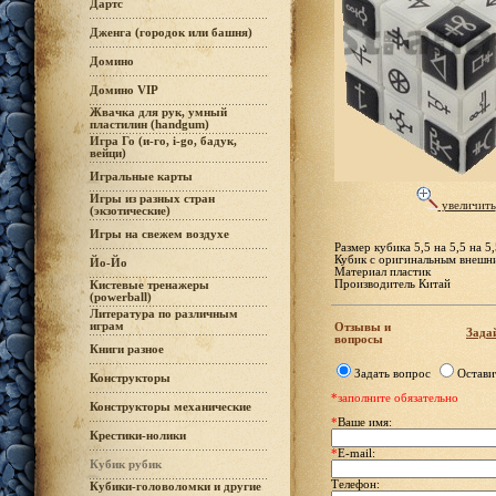
Дартс
Дженга (городок или башня)
Домино
Домино VIP
Жвачка для рук, умный
пластилин (handgum)
Игра Го (и-го, i-go, бадук,
вейци)
Игральные карты
Игры из разных стран
увеличить
(экзотические)
Игры на свежем воздухе
Размер кубика 5,5 на 5,5 на 5
Кубик с оригинальным внешн
Йо-Йо
Материал пластик
Производитель Китай
Кистевые тренажеры
(powerball)
Литература по различным
играм
Отзывы и
Задай
вопросы
Книги разное
Задать вопрос
Остави
Конструкторы
*заполните обязательно
Конструкторы механические
*
Ваше имя:
Крестики-нолики
*
E-mail:
Кубик рубик
Телефон:
Кубики-головоломки и другие