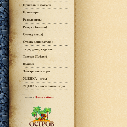
Приколы и фокусы
Проекторы
Разные игры
Реверси (отелло)
Судоку (игра)
Судоку (литература)
Таро, руны, гадание
Твистер (Twister)
Шашки
Электронные игры
УЦЕНКА - игры
УЦЕНКА - настольные игры
------>
Наши сайты: