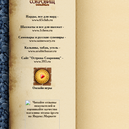
Нарды, все для нард -
www.65club.ru
Шахматы
и все для шахмат -
www.1chess.ru
Самовары и русские
сувениры -
www.samowary.ru
Кальяны, табак, уголь -
www.arabicbazar.ru
Сайт "Острова Сокровищ" -
www.393.ru
Онлайн игры