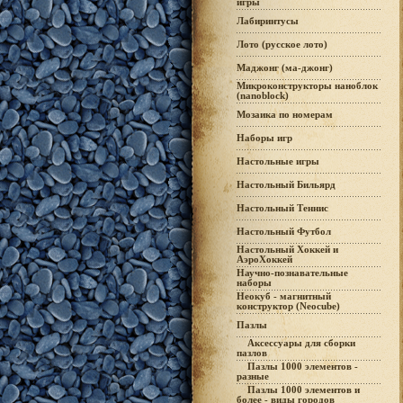
игры
Лабиринтусы
Лото (русское лото)
Маджонг (ма-джонг)
Микроконструкторы наноблок
(nanoblock)
Мозаика по номерам
Наборы игр
Настольные игры
Настольный Бильярд
Настольный Теннис
Настольный Футбол
Настольный Хоккей и
АэроХоккей
Научно-познавательные
наборы
Неокуб - магнитный
конструктор (Neocube)
Пазлы
Аксессуары для сборки
пазлов
Пазлы 1000 элементов -
разные
Пазлы 1000 элементов и
более - виды городов