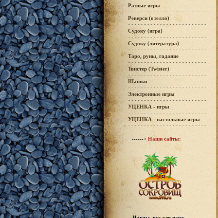
Разные игры
Реверси (отелло)
Судоку (игра)
Судоку (литература)
Таро, руны, гадание
Твистер (Twister)
Шашки
Электронные игры
УЦЕНКА - игры
УЦЕНКА - настольные игры
------>
Наши сайты:
Нарды, все для нард -