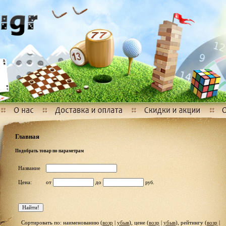
Главная
Подобрать товар по параметрам
Название
Цена:
от
до
руб.
Сортировать по: наименованию (
возр
|
убыв
), цене (
возр
|
убыв
), рейтингу (
возр
|