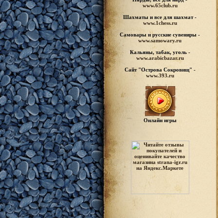
www.65club.ru
Шахматы
и все для шахмат -
www.1chess.ru
Самовары и русские
сувениры -
www.samowary.ru
Кальяны, табак, уголь -
www.arabicbazar.ru
Сайт "Острова Сокровищ" -
www.393.ru
Онлайн игры