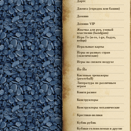
Дартс
Дженга (городок или башня)
Домино
Домино VIP
Жвачка для рук, умный
пластилин (handgum)
Игра Го (и-го, i-go, бадук,
вейци)
Игральные карты
Игры из разных стран
(экзотические)
Игры на свежем воздухе
Йо-Йо
Кистевые тренажеры
(powerball)
Литература по различным
играм
Книги разное
Конструкторы
Конструкторы механические
Крестики-нолики
Кубик рубик
Кубики-головоломки и другие