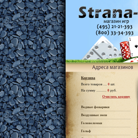
Корзина
Всего товаров ....
0
шт.
На сумму ...........
0
руб.
Очистить корзину
Водные фонарики
Воздушные змеи
Головоломки
Гольф