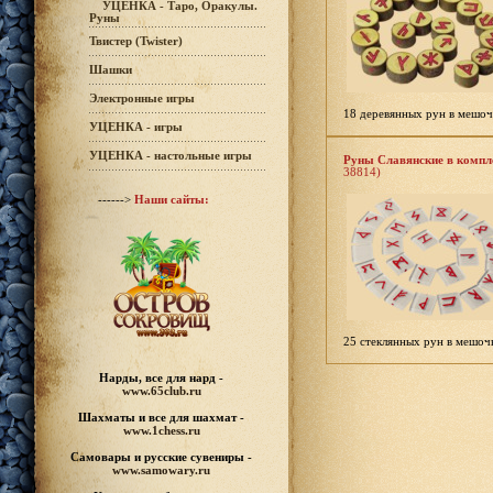
УЦЕНКА - Таро, Оракулы.
Руны
Твистер (Twister)
Шашки
Электронные игры
18 деревянных рун в мешоч
УЦЕНКА - игры
УЦЕНКА - настольные игры
Руны Славянские в компле
38814)
------>
Наши сайты:
25 стеклянных рун в мешоч
Нарды, все для нард -
www.65club.ru
Шахматы
и все для шахмат -
www.1chess.ru
Самовары и русские
сувениры -
www.samowary.ru