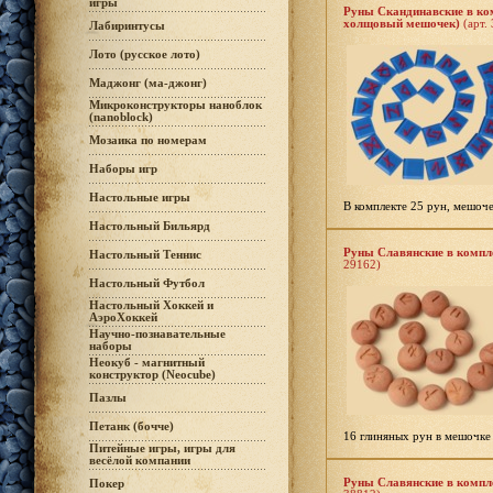
игры
Руны Скандинавские в ком
холщовый мешочек)
(арт.
Лабиринтусы
Лото (русское лото)
Маджонг (ма-джонг)
Микроконструкторы наноблок
(nanoblock)
Мозаика по номерам
Наборы игр
Настольные игры
В комплекте 25 рун, мешоче
Настольный Бильярд
Руны Славянские в компле
Настольный Теннис
29162)
Настольный Футбол
Настольный Хоккей и
АэроХоккей
Научно-познавательные
наборы
Неокуб - магнитный
конструктор (Neocube)
Пазлы
Петанк (бочче)
16 глиняных рун в мешочке
Питейные игры, игры для
весёлой компании
Руны Славянские в компле
Покер