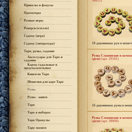
38812)
Приколы и фокусы
Проекторы
Разные игры
Реверси (отелло)
Судоку (игра)
18 деревянных рун в мешоч
Судоку (литература)
Таро, руны, гадание
Руны Славянские в компле
Аксессуары для Таро и
срезе)
(арт. 29181)
гадания
Карты гадальные и
предсказательные
Книги по Таро
Мешочки для карт Таро
Руны
Руны - книги
Таро
16 деревянных руны в меш
Таро в наборах
Руны Славянские в компле
Таро Оракулы
срезе)
(арт. 38806)
Таро эконом