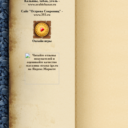
Кальяны, табак, уголь -
www.arabicbazar.ru
Сайт "Острова Сокровищ" -
www.393.ru
Онлайн игры