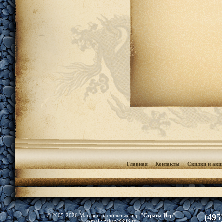
Главная
Контакты
Скидки и акц
(495
© 2005-2026 Магазин настольных игр
"Страна Игр"
e-mail:
zakaz@393.ru