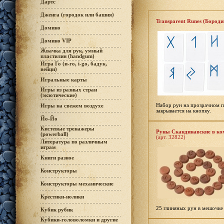
Дартс
Дженга (городок или башня)
Transparent Runes (Бороди
Домино
Домино VIP
Жвачка для рук, умный
пластилин (handgum)
Игра Го (и-го, i-go, бадук,
вейци)
Игральные карты
Игры из разных стран
(экзотические)
Набор рун на прозрачном п
Игры на свежем воздухе
закрывается на кнопку.
Йо-Йо
Кистевые тренажеры
Руны Скандинавские в ком
(powerball)
(арт. 32822)
Литература по различным
играм
Книги разное
Конструкторы
Конструкторы механические
Крестики-нолики
25 глиняных рун в мешочке
Кубик рубик
Кубики-головоломки и другие