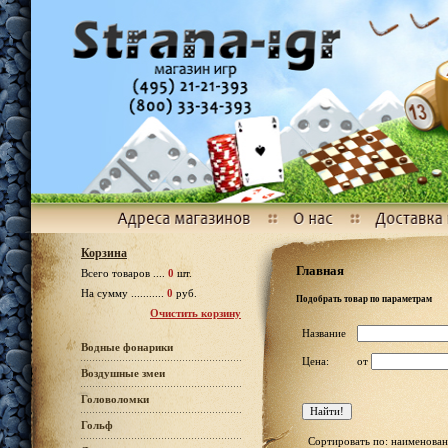
Корзина
Главная
Всего товаров ....
0
шт.
На сумму ...........
0
руб.
Подобрать товар по параметрам
Очистить корзину
Название
Водные фонарики
Цена:
от
Воздушные змеи
Головоломки
Гольф
Сортировать по: наименован