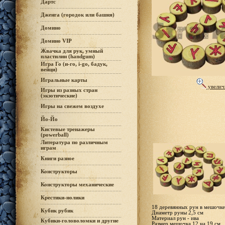
Дартс
Дженга (городок или башня)
Домино
Домино VIP
Жвачка для рук, умный
пластилин (handgum)
Игра Го (и-го, i-go, бадук,
вейци)
Игральные карты
увелич
Игры из разных стран
(экзотические)
Игры на свежем воздухе
Йо-Йо
Кистевые тренажеры
(powerball)
Литература по различным
играм
Книги разное
Конструкторы
Конструкторы механические
Крестики-нолики
18 деревянных рун в мешочке
Кубик рубик
Диаметр руны 2,5 см
Материал рун - ива
Кубики-головоломки и другие
Размер мешочка 12 на 19 см