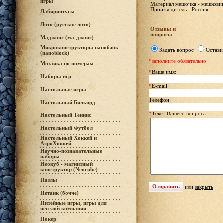
игры
Материал мешочка - мешкови
Производитель - Россия
Лабиринтусы
Лото (русское лото)
Отзывы и
вопросы
Маджонг (ма-джонг)
Микроконструкторы наноблок
Задать вопрос
Остави
(nanoblock)
*заполните обязательно
Мозаика по номерам
*
Ваше имя:
Наборы игр
*
E-mail:
Настольные игры
Телефон:
Настольный Бильярд
*
Текст Вашего вопроса:
Настольный Теннис
Настольный Футбол
Настольный Хоккей и
АэроХоккей
Научно-познавательные
наборы
Неокуб - магнитный
конструктор (Neocube)
Пазлы
или
закрыть
Петанк (бочче)
Питейные игры, игры для
весёлой компании
Покер