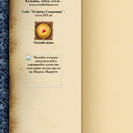
Кальяны, табак, уголь -
www.arabicbazar.ru
Сайт "Острова Сокровищ" -
www.393.ru
Онлайн игры