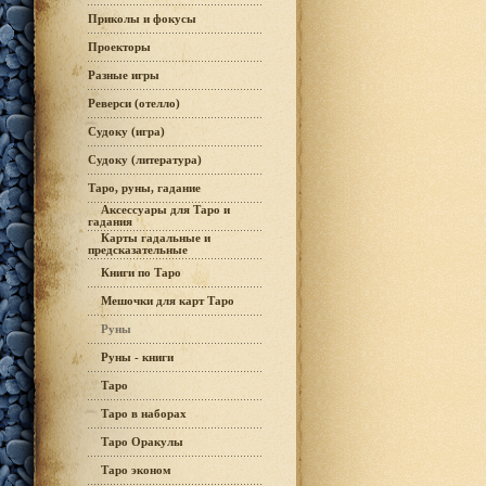
Приколы и фокусы
Проекторы
Разные игры
Реверси (отелло)
Судоку (игра)
Судоку (литература)
Таро, руны, гадание
Аксессуары для Таро и
гадания
Карты гадальные и
предсказательные
Книги по Таро
Мешочки для карт Таро
Руны
Руны - книги
Таро
Таро в наборах
Таро Оракулы
Таро эконом