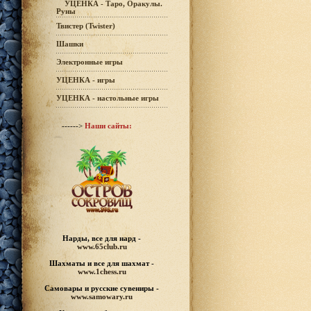
УЦЕНКА - Таро, Оракулы.
Руны
Твистер (Twister)
Шашки
Электронные игры
УЦЕНКА - игры
УЦЕНКА - настольные игры
------>
Наши сайты:
Нарды, все для нард -
www.65club.ru
Шахматы
и все для шахмат -
www.1chess.ru
Самовары и русские
сувениры -
www.samowary.ru