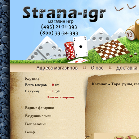
Корзина
Каталог
»
Таро, руны, га
Всего товаров ....
0
шт.
На сумму ...........
0
руб.
Очистить корзину
Водные фонарики
Воздушные змеи
Головоломки
Гольф