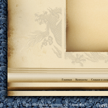
Главная
Контакты
Скидки и акц
(495
© 2005-2026 Магазин настольных игр
"Страна Игр"
e-mail:
zakaz@393.ru