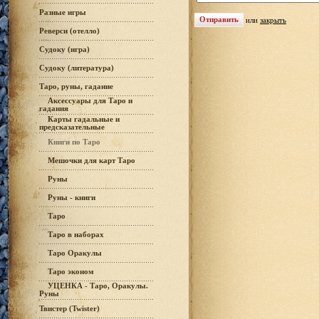
Разные игры
или
закрыть
Реверси (отелло)
Судоку (игра)
Судоку (литература)
Таро, руны, гадание
Аксессуары для Таро и
гадания
Карты гадальные и
предсказательные
Книги по Таро
Мешочки для карт Таро
Руны
Руны - книги
Таро
Таро в наборах
Таро Оракулы
Таро эконом
УЦЕНКА - Таро, Оракулы.
Руны
Твистер (Twister)