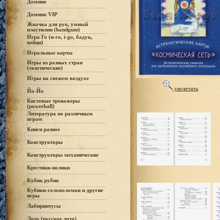
Домино
Домино VIP
Жвачка для рук, умный
пластилин (handgum)
Игра Го (и-го, i-go, бадук,
вейци)
Игральные карты
Игры из разных стран
(экзотические)
Игры на свежем воздухе
увеличить
Йо-Йо
Кистевые тренажеры
(powerball)
Литература по различным
играм
Книги разное
Конструкторы
Конструкторы механические
Крестики-нолики
Кубик рубик
Кубики-головоломки и другие
игры
Лабиринтусы
Лото (русское лото)