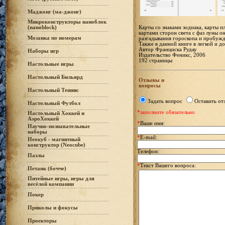
Маджонг (ма-джонг)
Микроконструкторы наноблок
Карты со знаками зодиака, карты п
(nanoblock)
картами сторон света с фаз луны 
Мозаика по номерам
разгадывания гороскопа и пробужд
Также в данной книге в легкой и 
Автор Франциска Рудау
Наборы игр
Издательство Феникс, 2006
192 страницы
Настольные игры
Настольный Бильярд
Отзывы и
вопросы
Настольный Теннис
Задать вопрос
Оставить от
Настольный Футбол
*заполните обязательно
Настольный Хоккей и
АэроХоккей
*
Ваше имя:
Научно-познавательные
наборы
*
E-mail:
Неокуб - магнитный
конструктор (Neocube)
Телефон:
Пазлы
*
Текст Вашего вопроса:
Петанк (бочче)
Питейные игры, игры для
весёлой компании
Покер
Приколы и фокусы
Проекторы