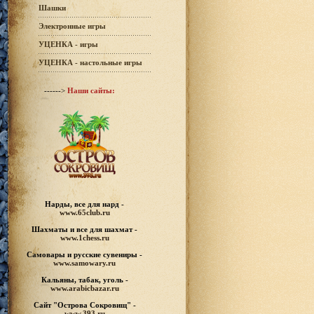
Шашки
Электронные игры
УЦЕНКА - игры
УЦЕНКА - настольные игры
------>
Наши сайты:
Нарды, все для нард -
www.65club.ru
Шахматы
и все для шахмат -
www.1chess.ru
Самовары и русские
сувениры -
www.samowary.ru
Кальяны, табак, уголь -
www.arabicbazar.ru
Сайт "Острова Сокровищ" -
www.393.ru