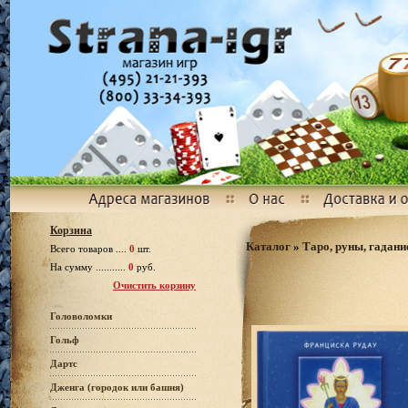
Корзина
Каталог
»
Таро, руны, гадани
Всего товаров ....
0
шт.
На сумму ...........
0
руб.
Очистить корзину
Головоломки
Гольф
Дартс
Дженга (городок или башня)