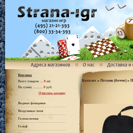
Корзина
Каталог
»
Петанк (бочче)
»
П
Всего товаров ....
0
шт.
На сумму ...........
0
руб.
Очистить корзину
Водные фонарики
Воздушные змеи
Головоломки
Гольф