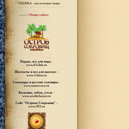
УЦЕНКА - настольные игры
------>
Наши сайты:
Нарды, все для нард -
www.65club.ru
Шахматы
и все для шахмат -
www.1chess.ru
Самовары и русские
сувениры -
www.samowary.ru
Кальяны, табак, уголь -
www.arabicbazar.ru
Сайт "Острова Сокровищ" -
www.393.ru