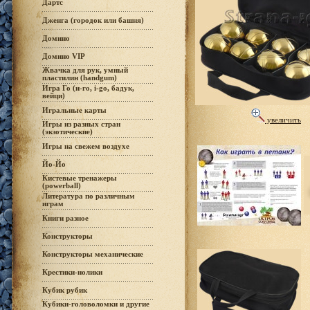
Дартс
Дженга (городок или башня)
Домино
Домино VIP
Жвачка для рук, умный
пластилин (handgum)
Игра Го (и-го, i-go, бадук,
вейци)
Игральные карты
увеличить
Игры из разных стран
(экзотические)
Игры на свежем воздухе
Йо-Йо
Кистевые тренажеры
(powerball)
Литература по различным
играм
Книги разное
Конструкторы
Конструкторы механические
Крестики-нолики
Кубик рубик
Кубики-головоломки и другие