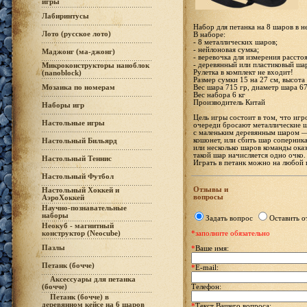
игры
Лабиринтусы
Набор для петанка на 8 шаров в н
Лото (русское лото)
В наборе:
- 8 металлических шаров;
- нейлоновая сумка;
Маджонг (ма-джонг)
- веревочка для измерения рассто
- деревянный или пластиковый ша
Микроконструкторы наноблок
Рулетка в комплект не входит!
(nanoblock)
Размер сумки 15 на 27 см, высота
Вес шара 715 гр, диаметр шара 6
Мозаика по номерам
Вес набора 6 кг
Производитель Китай
Наборы игр
Цель игры состоит в том, что игр
Настольные игры
очереди бросают металлические 
с маленьким деревянным шаром —
кошонет, или сбить шар соперника
Настольный Бильярд
или несколько шаров команды ока
такой шар начисляется одно очко.
Настольный Теннис
Играть в петанк можно на любой п
Настольный Футбол
Отзывы и
Настольный Хоккей и
вопросы
АэроХоккей
Научно-познавательные
наборы
Задать вопрос
Оставить о
Неокуб - магнитный
конструктор (Neocube)
*заполните обязательно
Пазлы
*
Ваше имя:
Петанк (бочче)
*
E-mail:
Аксессуары для петанка
(бочче)
Телефон:
Петанк (бочче) в
деревянном кейсе на 6 шаров
*
Текст Вашего вопроса: