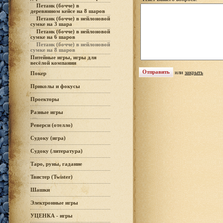
Петанк (бочче) в
деревянном кейсе на 8 шаров
Петанк (бочче) в нейлоновой
сумке на 3 шара
Петанк (бочче) в нейлоновой
сумке на 6 шаров
Петанк (бочче) в нейлоновой
сумке на 8 шаров
Питейные игры, игры для
весёлой компании
или
закрыть
Покер
Приколы и фокусы
Проекторы
Разные игры
Реверси (отелло)
Судоку (игра)
Судоку (литература)
Таро, руны, гадание
Твистер (Twister)
Шашки
Электронные игры
УЦЕНКА - игры