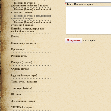
Петанк (бочче) в
*
Текст Вашего вопроса:
деревянном кейсе на 8 шаров
Петанк (бочче) в нейлоновой
сумке на 3 шара
Петанк (бочче) в нейлоновой
сумке на 6 шаров
Петанк (бочче) в нейлоновой
сумке на 8 шаров
Питейные игры, игры для
весёлой компании
Покер
или
закрыть
Приколы и фокусы
Проекторы
Разные игры
Реверси (отелло)
Судоку (игра)
Судоку (литература)
Таро, руны, гадание
Твистер (Twister)
Шашки
Электронные игры
УЦЕНКА - игры