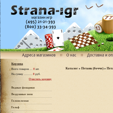
Корзина
Каталог
»
Петанк (бочче)
»
Пет
Всего товаров ....
0
шт.
На сумму ...........
0
руб.
Очистить корзину
Водные фонарики
Воздушные змеи
Головоломки
Гольф