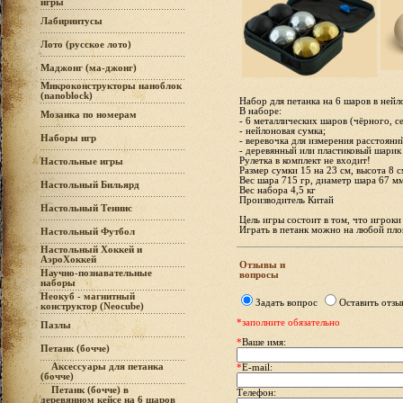
игры
Лабиринтусы
Лото (русское лото)
Маджонг (ма-джонг)
Микроконструкторы наноблок
(nanoblock)
Набор для петанка на 6 шаров в нейл
В наборе:
Мозаика по номерам
- 6 металлических шаров (чёрного, с
- нейлоновая сумка;
Наборы игр
- веревочка для измерения расстояни
- деревянный или пластиковый шарик
Рулетка в комплект не входит!
Настольные игры
Размер сумки 15 на 23 см, высота 8 с
Вес шара 715 гр, диаметр шара 67 м
Настольный Бильярд
Вес набора 4,5 кг
Производитель Китай
Настольный Теннис
Цель игры состоит в том, что игрок
Играть в петанк можно на любой площ
Настольный Футбол
Настольный Хоккей и
АэроХоккей
Отзывы и
Научно-познавательные
вопросы
наборы
Неокуб - магнитный
Задать вопрос
Оставить отзы
конструктор (Neocube)
*заполните обязательно
Пазлы
*
Ваше имя:
Петанк (бочче)
Аксессуары для петанка
*
E-mail:
(бочче)
Петанк (бочче) в
Телефон:
деревянном кейсе на 6 шаров