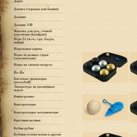
Дартс
Дженга (городок или башня)
Домино
Домино VIP
Жвачка для рук, умный
пластилин (handgum)
Игра Го (и-го, i-go, бадук,
вейци)
Игральные карты
Игры из разных стран
(экзотические)
Игры на свежем воздухе
Йо-Йо
Кистевые тренажеры
(powerball)
Литература по различным
играм
Книги разное
Конструкторы
Конструкторы механические
Крестики-нолики
Кубик рубик
Кубики-головоломки и другие