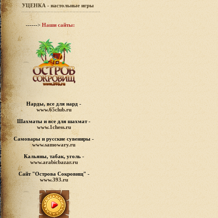
УЦЕНКА - настольные игры
------>
Наши сайты:
Нарды, все для нард -
www.65club.ru
Шахматы
и все для шахмат -
www.1chess.ru
Самовары и русские
сувениры -
www.samowary.ru
Кальяны, табак, уголь -
www.arabicbazar.ru
Сайт "Острова Сокровищ" -
www.393.ru