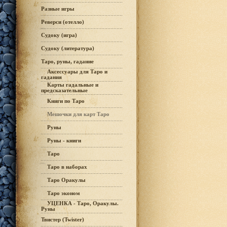
Разные игры
Реверси (отелло)
Судоку (игра)
Судоку (литература)
Таро, руны, гадание
Аксессуары для Таро и
гадания
Карты гадальные и
предсказательные
Книги по Таро
Мешочки для карт Таро
Руны
Руны - книги
Таро
Таро в наборах
Таро Оракулы
Таро эконом
УЦЕНКА - Таро, Оракулы.
Руны
Твистер (Twister)