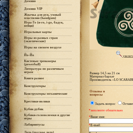
Домино
Домино VIP
Жвачка для рук, умный
пластилин (handgum)
Игра Го (и-го, i-go, бадук,
вейци)
Игральные карты
Игры из разных стран
(экзотические)
Игры на свежем воздухе
Йо-Йо
увелич
Кистевые тренажеры
(powerball)
Литература по различным
играм
Размер 14,5 на 21 см
Материал бархат
Книги разное
Производитель «LO SCARABE
Конструкторы
Отзывы и
Конструкторы механические
вопросы
Крестики-нолики
Задать вопрос
Остави
Кубик рубик
*заполните обязательно
Кубики-головоломки и другие
*
Ваше имя:
игры
Лабиринтусы
*
E-mail:
Лото (русское лото)