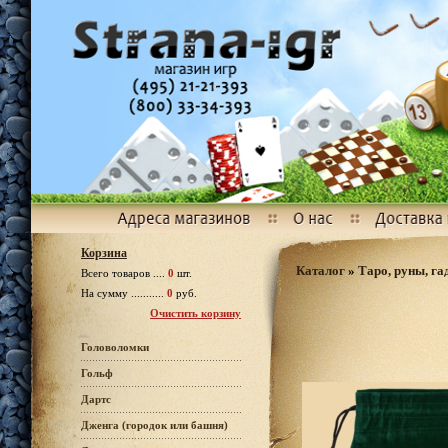
Корзина
Каталог
»
Таро, руны, га
Всего товаров ....
0
шт.
На сумму ...........
0
руб.
Очистить корзину
Головоломки
Гольф
Дартс
Дженга (городок или башня)