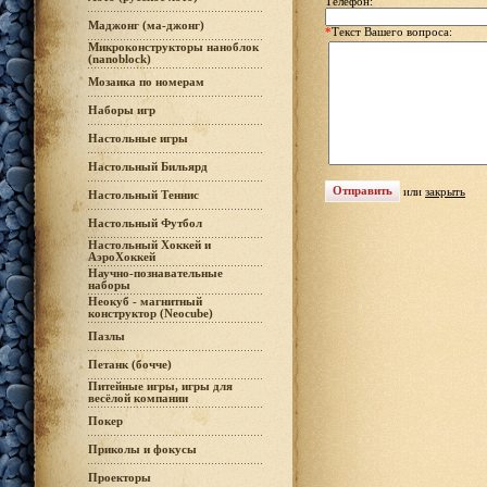
Телефон:
Маджонг (ма-джонг)
*
Текст Вашего вопроса:
Микроконструкторы наноблок
(nanoblock)
Мозаика по номерам
Наборы игр
Настольные игры
Настольный Бильярд
или
закрыть
Настольный Теннис
Настольный Футбол
Настольный Хоккей и
АэроХоккей
Научно-познавательные
наборы
Неокуб - магнитный
конструктор (Neocube)
Пазлы
Петанк (бочче)
Питейные игры, игры для
весёлой компании
Покер
Приколы и фокусы
Проекторы