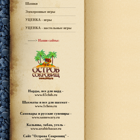
Шашки
Электронные игры
УЦЕНКА - игры
УЦЕНКА - настольные игры
------>
Наши сайты:
Нарды, все для нард -
www.65club.ru
Шахматы
и все для шахмат -
www.1chess.ru
Самовары и русские
сувениры -
www.samowary.ru
Кальяны, табак, уголь -
www.arabicbazar.ru
Сайт "Острова Сокровищ" -
www.393.ru