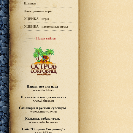
Шашки
Электронные игры
УЦЕНКА - игры
УЦЕНКА - настольные игры
------>
Наши сайты:
Нарды, все для нард -
www.65club.ru
Шахматы
и все для шахмат -
www.1chess.ru
Самовары и русские
сувениры -
www.samowary.ru
Кальяны, табак, уголь -
www.arabicbazar.ru
Сайт "Острова Сокровищ" -
www.393.ru