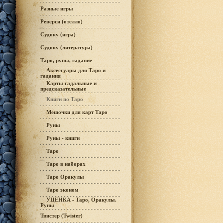
Разные игры
Реверси (отелло)
Судоку (игра)
Судоку (литература)
Таро, руны, гадание
Аксессуары для Таро и
гадания
Карты гадальные и
предсказательные
Книги по Таро
Мешочки для карт Таро
Руны
Руны - книги
Таро
Таро в наборах
Таро Оракулы
Таро эконом
УЦЕНКА - Таро, Оракулы.
Руны
Твистер (Twister)