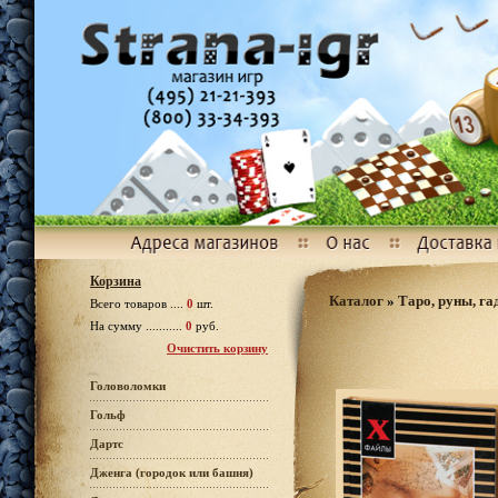
Корзина
Каталог
»
Таро, руны, га
Всего товаров ....
0
шт.
На сумму ...........
0
руб.
Очистить корзину
Головоломки
Гольф
Дартс
Дженга (городок или башня)