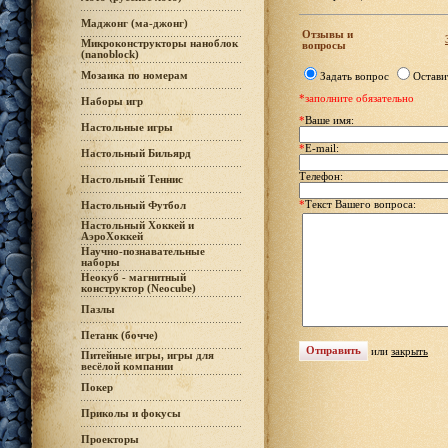
Маджонг (ма-джонг)
Отзывы и
Микроконструкторы наноблок
вопросы
(nanoblock)
Мозаика по номерам
Задать вопрос
Остави
*заполните обязательно
Наборы игр
*
Ваше имя:
Настольные игры
*
E-mail:
Настольный Бильярд
Телефон:
Настольный Теннис
*
Текст Вашего вопроса:
Настольный Футбол
Настольный Хоккей и
АэроХоккей
Научно-познавательные
наборы
Неокуб - магнитный
конструктор (Neocube)
Пазлы
Петанк (бочче)
или
закрыть
Питейные игры, игры для
весёлой компании
Покер
Приколы и фокусы
Проекторы