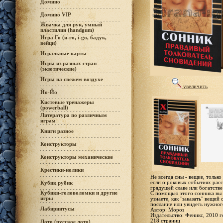
Домино
Домино VIP
Жвачка для рук, умный
пластилин (handgum)
Игра Го (и-го, i-go, бадук,
вейци)
Игральные карты
Игры из разных стран
(экзотические)
Игры на свежем воздухе
увеличить
Йо-Йо
Кистевые тренажеры
(powerball)
Литература по различным
играм
Книги разное
Конструкторы
Конструкторы механические
Крестики-нолики
Не всегда сны - вещие, тольк
если о роковых событиях расс
Кубик рубик
грядущей славе или богатстве
Кубики-головоломки и другие
С помощью этого сонника вы н
игры
узнаете, как "заказать" вещий 
послание или увидеть нужного
Лабиринтусы
Автор: Мороз
Издательство: Феникс, 2010 г
218 страниц
Лото (русское лото)