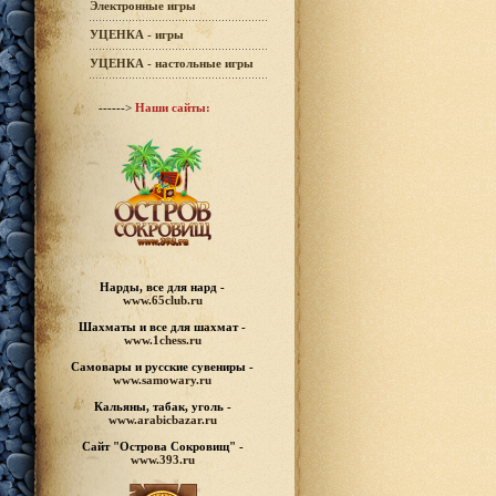
Электронные игры
УЦЕНКА - игры
УЦЕНКА - настольные игры
------>
Наши сайты:
Нарды, все для нард -
www.65club.ru
Шахматы
и все для шахмат -
www.1chess.ru
Самовары и русские
сувениры -
www.samowary.ru
Кальяны, табак, уголь -
www.arabicbazar.ru
Сайт "Острова Сокровищ" -
www.393.ru