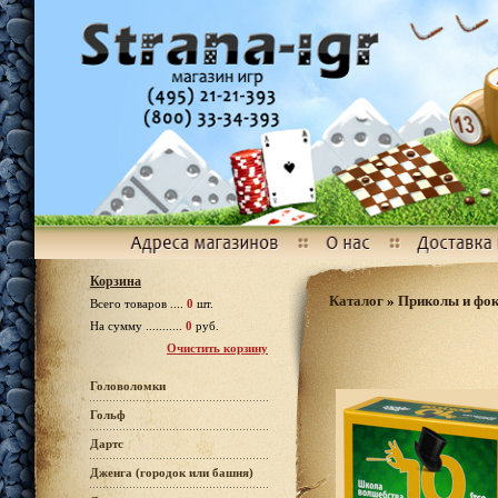
Корзина
Каталог
»
Приколы и фо
Всего товаров ....
0
шт.
На сумму ...........
0
руб.
Очистить корзину
Головоломки
Гольф
Дартс
Дженга (городок или башня)