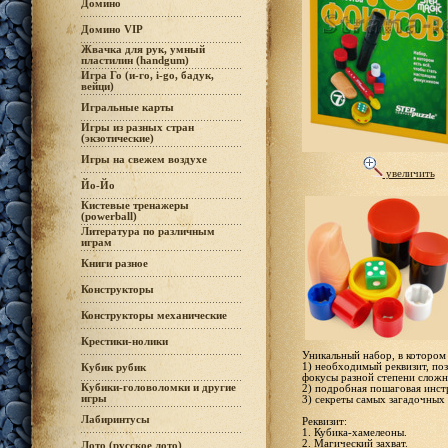
Домино
Домино VIP
Жвачка для рук, умный
пластилин (handgum)
Игра Го (и-го, i-go, бадук,
вейци)
Игральные карты
Игры из разных стран
(экзотические)
Игры на свежем воздухе
увеличить
Йо-Йо
Кистевые тренажеры
(powerball)
Литература по различным
играм
Книги разное
Конструкторы
Конструкторы механические
Крестики-нолики
Уникальный набор, в котором 
1) необходимый реквизит, по
Кубик рубик
фокусы разной степени сложн
Кубики-головоломки и другие
2) подробная пошаговая инст
игры
3) секреты самых загадочных
Лабиринтусы
Реквизит:
1. Кубика-хамелеоны.
2. Магический захват.
Лото (русское лото)