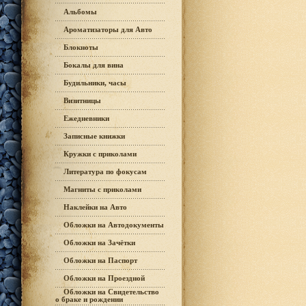
Альбомы
Ароматизаторы для Авто
Блокноты
Бокалы для вина
Будильники, часы
Визитницы
Ежедневники
Записные книжки
Кружки с приколами
Литература по фокусам
Магниты с приколами
Наклейки на Авто
Обложки на Автодокументы
Обложки на Зачётки
Обложки на Паспорт
Обложки на Проездной
Обложки на Свидетельство
о браке и рождении