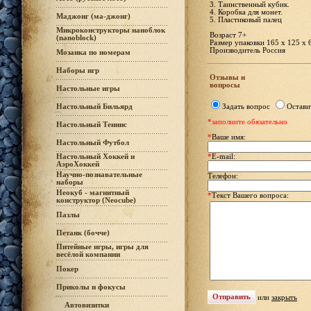
3. Таинственный кубик.
4. Коробка для монет.
Маджонг (ма-джонг)
5. Пластиковый палец
Микроконструкторы наноблок
Возраст 7+
(nanoblock)
Размер упаковки 165 х 125 х 
Производитель Россия
Мозаика по номерам
Наборы игр
Отзывы и
вопросы
Настольные игры
Настольный Бильярд
Задать вопрос
Остави
*заполните обязательно
Настольный Теннис
*
Ваше имя:
Настольный Футбол
Настольный Хоккей и
*
E-mail:
АэроХоккей
Научно-познавательные
Телефон:
наборы
Неокуб - магнитный
*
Текст Вашего вопроса:
конструктор (Neocube)
Пазлы
Петанк (бочче)
Питейные игры, игры для
весёлой компании
Покер
Приколы и фокусы
или
закрыть
Автовизитки