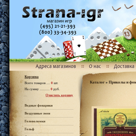
Корзина
Каталог
»
Приколы и фо
Всего товаров ....
0
шт.
На сумму ...........
0
руб.
Очистить корзину
Водные фонарики
Воздушные змеи
Головоломки
Гольф