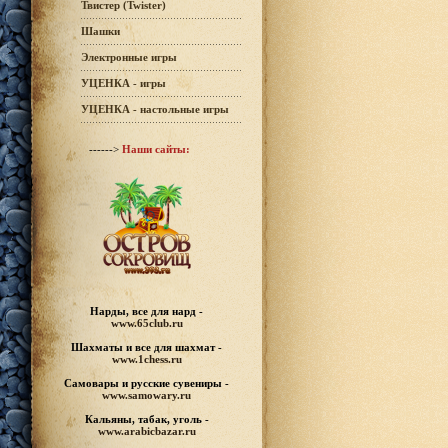
Твистер (Twister)
Шашки
Электронные игры
УЦЕНКА - игры
УЦЕНКА - настольные игры
------>
Наши сайты:
Нарды, все для нард -
www.65club.ru
Шахматы
и все для шахмат -
www.1chess.ru
Самовары и русские
сувениры -
www.samowary.ru
Кальяны, табак, уголь -
www.arabicbazar.ru