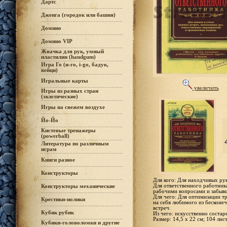
Дартс
Дженга (городок или башня)
Домино
Домино VIP
Жвачка для рук, умный
пластилин (handgum)
Игра Го (и-го, i-go, бадук,
вейци)
Игральные карты
увеличить
Игры из разных стран
(экзотические)
Игры на свежем воздухе
Йо-Йо
Кистевые тренажеры
(powerball)
Литература по различным
играм
Книги разное
Конструкторы
Для кого: Для находчивых рук
Для ответственного работника
Конструкторы механические
рабочими вопросами и забывш
Для чего: Для оптимизации т
Крестики-нолики
на себя любимого из бесконеч
встреч.
Кубик рубик
Из чего: искусственно состар
Размер: 14,5 х 22 см; 104 лис
Кубики-головоломки и другие