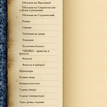
Обложки на Проездной
Обложки на Свидетельство
о браке и рождении
Обложки на Студенческий
Разное
Спички
Таблички на дверь
Тетрадки
Туалетная бумага
УЦЕНКА - приколы и
фокусы
Фокусы
Фокусы в наборах
Проекторы
Разные игры
Реверси (отелло)
Судоку (игра)
Судоку (литература)
Таро, руны, гадание