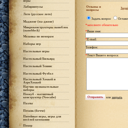
игры
Отзывы и
Лабиринтусы
Зада
вопросы
Лото (русское лото)
Задать вопрос
Остави
Маджонг (ма-джонг)
*заполните обязательно
Микроконструкторы наноблок
(nanoblock)
*
Ваше имя:
Мозаика по номерам
*
E-mail:
Наборы игр
Телефон:
Настольные игры
*
Текст Вашего вопроса:
Настольный Бильярд
Настольный Теннис
Настольный Футбол
Настольный Хоккей и
АэроХоккей
Научно-познавательные
наборы
Неокуб - магнитный
или
закрыть
конструктор (Neocube)
Пазлы
Петанк (бочче)
Питейные игры, игры для
весёлой компании
Покер