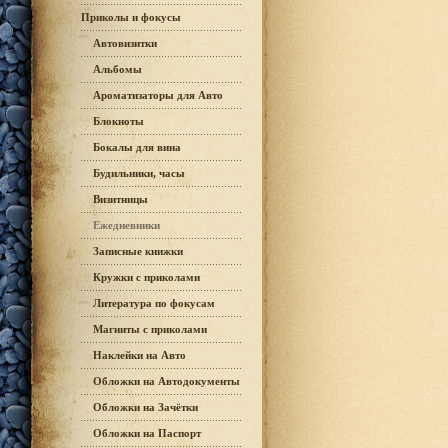
Приколы и фокусы
Автовизитки
Альбомы
Ароматизаторы для Авто
Блокноты
Бокалы для вина
Будильники, часы
Визитницы
Ежедневники
Записные книжки
Кружки с приколами
Литература по фокусам
Магниты с приколами
Наклейки на Авто
Обложки на Автодокументы
Обложки на Зачётки
Обложки на Паспорт