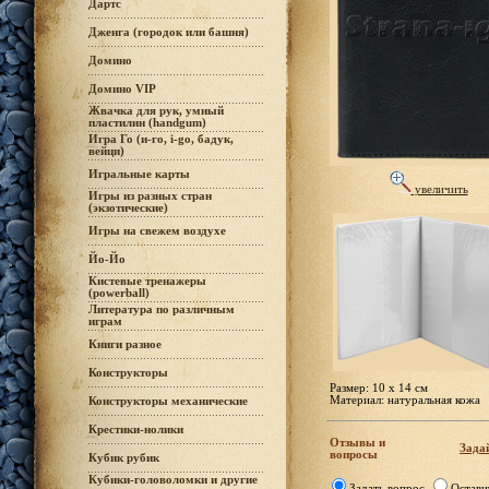
Дартс
Дженга (городок или башня)
Домино
Домино VIP
Жвачка для рук, умный
пластилин (handgum)
Игра Го (и-го, i-go, бадук,
вейци)
Игральные карты
увеличить
Игры из разных стран
(экзотические)
Игры на свежем воздухе
Йо-Йо
Кистевые тренажеры
(powerball)
Литература по различным
играм
Книги разное
Конструкторы
Размер: 10 х 14 см
Материал: натуральная кожа
Конструкторы механические
Крестики-нолики
Отзывы и
Задай
вопросы
Кубик рубик
Кубики-головоломки и другие
Задать вопрос
Остави