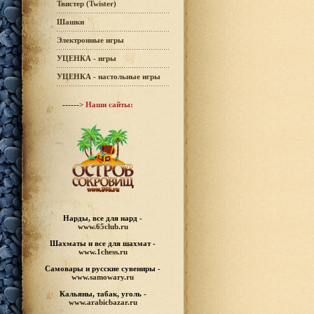
Твистер (Twister)
Шашки
Электронные игры
УЦЕНКА - игры
УЦЕНКА - настольные игры
------>
Наши сайты:
Нарды, все для нард -
www.65club.ru
Шахматы
и все для шахмат -
www.1chess.ru
Самовары и русские
сувениры -
www.samowary.ru
Кальяны, табак, уголь -
www.arabicbazar.ru