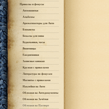
Приколы и фокусы
Автовизитки
Альбомы
Ароматизаторы для Авто
Блокноты
Бокалы для вина
Будильники, часы
Визитницы
Ежедневники
Записные книжки
Кружки с приколами
Литература по фокусам
Магниты с приколами
Наклейки на Авто
Обложки на Автодокументы
Обложки на Зачётки
Обложки на Паспорт