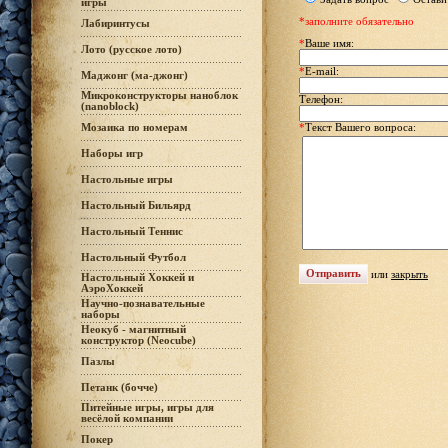
игры
*заполните обязательно
Лабиринтусы
*
Ваше имя:
Лото (русское лото)
*
E-mail:
Маджонг (ма-джонг)
Микроконструкторы наноблок
Телефон:
(nanoblock)
Мозаика по номерам
*
Текст Вашего вопроса:
Наборы игр
Настольные игры
Настольный Бильярд
Настольный Теннис
Настольный Футбол
или
закрыть
Настольный Хоккей и
АэроХоккей
Научно-познавательные
наборы
Неокуб - магнитный
конструктор (Neocube)
Пазлы
Петанк (бочче)
Питейные игры, игры для
весёлой компании
Покер