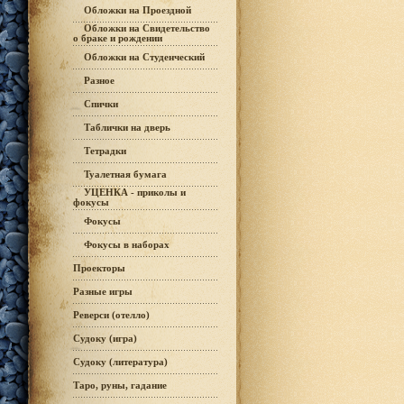
Обложки на Проездной
Обложки на Свидетельство
о браке и рождении
Обложки на Студенческий
Разное
Спички
Таблички на дверь
Тетрадки
Туалетная бумага
УЦЕНКА - приколы и
фокусы
Фокусы
Фокусы в наборах
Проекторы
Разные игры
Реверси (отелло)
Судоку (игра)
Судоку (литература)
Таро, руны, гадание