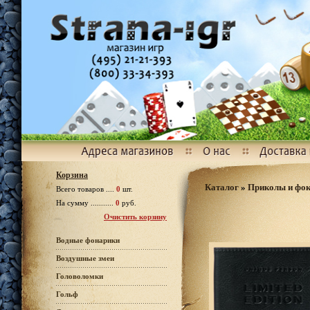
Корзина
Каталог
»
Приколы и фо
Всего товаров ....
0
шт.
На сумму ...........
0
руб.
Очистить корзину
Водные фонарики
Воздушные змеи
Головоломки
Гольф